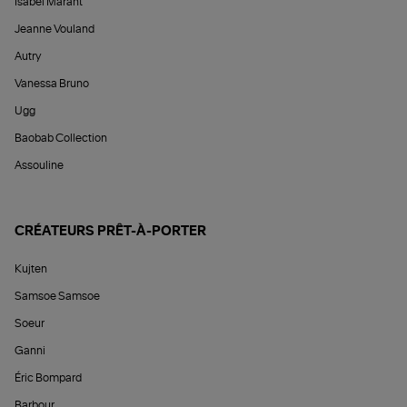
Isabel Marant
Jeanne Vouland
Autry
Vanessa Bruno
Ugg
Baobab Collection
Assouline
CRÉATEURS PRÊT-À-PORTER
Kujten
Samsoe Samsoe
Soeur
Ganni
Éric Bompard
Barbour