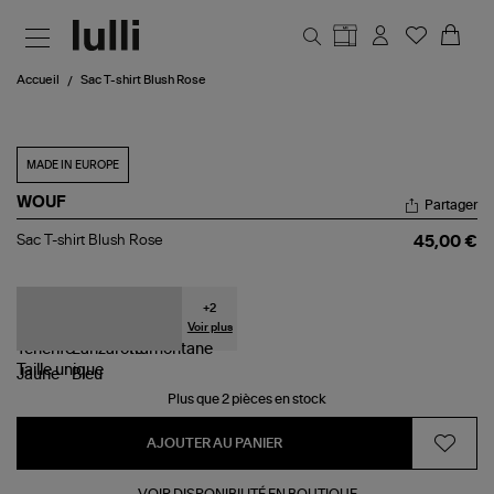
Aller au contenu principal
Accueil
Sac T-shirt Blush Rose
MADE IN EUROPE
WOUF
Partager
Sac
Sac T-shirt Blush Rose
45,00 €
T-
shirt
Blush
Rose
+
2
Voir plus
Taille
unique
Plus que 2 pièces en stock
AJOUTER AU PANIER
VOIR DISPONIBILITÉ EN BOUTIQUE