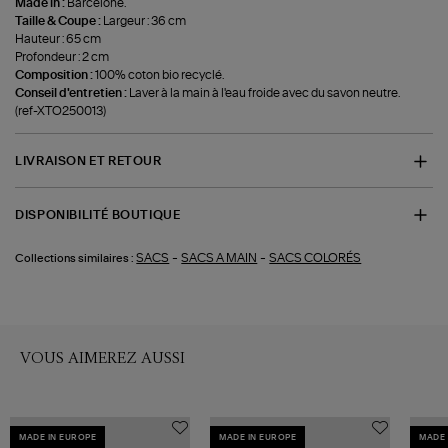
Made in :
Barcelone.
Taille & Coupe :
Largeur : 36 cm
Hauteur : 65 cm
Profondeur : 2 cm
Composition :
100% coton bio recyclé.
Conseil d'entretien :
Laver à la main à l'eau froide avec du savon neutre.
(ref-XTO250013)
LIVRAISON ET RETOUR
DISPONIBILITÉ BOUTIQUE
-
-
SACS
SACS A MAIN
SACS COLORÉS
Collections similaires :
VOUS AIMEREZ AUSSI
MADE IN EUROPE
MADE IN EUROPE
MADE 