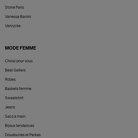
Stone Paris
Vanessa Baroni
Vanrycke
MODE FEMME
Choisi pour vous
Best-Sellers
Robes
Baskets femme
Sweatshirt
Jeans
Sacs à main
Bijoux tendances
Doudounes et Parkas