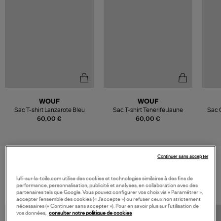
WOUF
WOUF
Sac T-shirt Lanzarote Bleu
Sac T-shirt Tenerife Jaune
Sac 
60,00 €
60,00 €
Continuer sans accepter
VOS DERNIERS PRODUITS VUS
lulli-sur-la-toile.com utilise des cookies et technologies similaires à des fins de
performance, personnalisation, publicité et analyses, en collaboration avec des
partenaires tels que Google. Vous pouvez configurer vos choix via « Paramétrer »,
accepter l’ensemble des cookies (« J’accepte ») ou refuser ceux non strictement
nécessaires (« Continuer sans accepter »). Pour en savoir plus sur l’utilisation de
vos données,
consulter notre politique de cookies