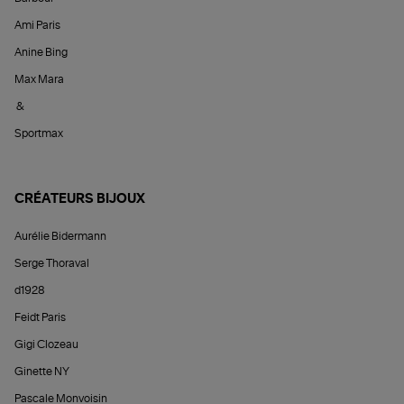
Ami Paris
Anine Bing
Max Mara
&
Sportmax
CRÉATEURS BIJOUX
Aurélie Bidermann
Serge Thoraval
d1928
Feidt Paris
Gigi Clozeau
Ginette NY
Pascale Monvoisin