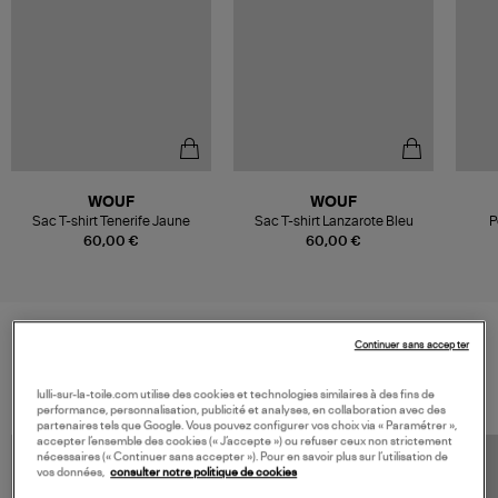
WOUF
WOUF
Sac T-shirt Tenerife Jaune
Sac T-shirt Lanzarote Bleu
P
60,00 €
60,00 €
Continuer sans accepter
VOS DERNIERS PRODUITS VUS
lulli-sur-la-toile.com utilise des cookies et technologies similaires à des fins de
performance, personnalisation, publicité et analyses, en collaboration avec des
partenaires tels que Google. Vous pouvez configurer vos choix via « Paramétrer »,
accepter l’ensemble des cookies (« J’accepte ») ou refuser ceux non strictement
nécessaires (« Continuer sans accepter »). Pour en savoir plus sur l’utilisation de
vos données,
consulter notre politique de cookies