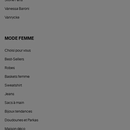
Vanessa Baroni
Vanrycke
MODE FEMME
Choisi pour vous
Best-Sellers
Robes
Baskets femme
Sweatshirt
Jeans
Sacs à main
Bijoux tendances
Doudounes et Parkas
Maison déco