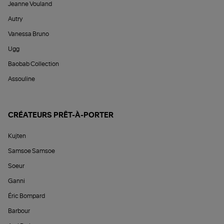
Jeanne Vouland
Autry
Vanessa Bruno
Ugg
Baobab Collection
Assouline
CRÉATEURS PRÊT-À-PORTER
Kujten
Samsoe Samsoe
Soeur
Ganni
Éric Bompard
Barbour