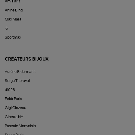
Ami Paris
Anine Bing
Max Mara
&
Sportmax
CRÉATEURS BIJOUX
Aurélie Bidermann
Serge Thoraval
d1928
Feidt Paris
Gigi Clozeau
Ginette NY
Pascale Monvoisin
Stone Paris