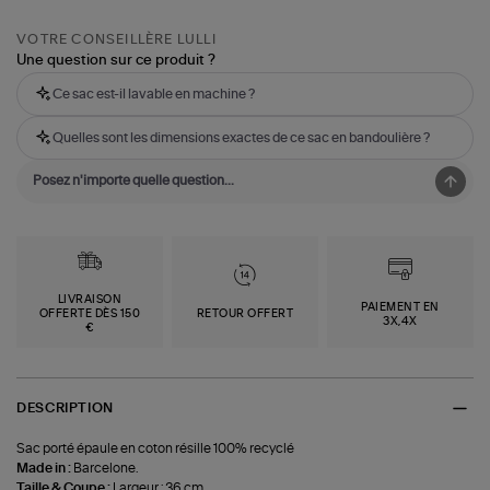
VOTRE CONSEILLÈRE LULLI
Une question sur ce produit ?
Ce sac est-il lavable en machine ?
Quelles sont les dimensions exactes de ce sac en bandoulière ?
LIVRAISON
PAIEMENT EN
OFFERTE DÈS 150
RETOUR OFFERT
3X,4X
€
DESCRIPTION
Sac porté épaule en coton résille 100% recyclé
Made in :
Barcelone.
Taille & Coupe :
Largeur : 36 cm