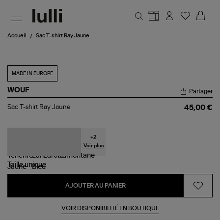
Aller au contenu principal
Accueil
Sac T-shirt Ray Jaune
MADE IN EUROPE
WOUF
Partager
Sac
Sac T-shirt Ray Jaune
45,00 €
T-
shirt
Ray
Jaune
+
2
Voir plus
Taille
unique
AJOUTER AU PANIER
VOIR DISPONIBILITÉ EN BOUTIQUE