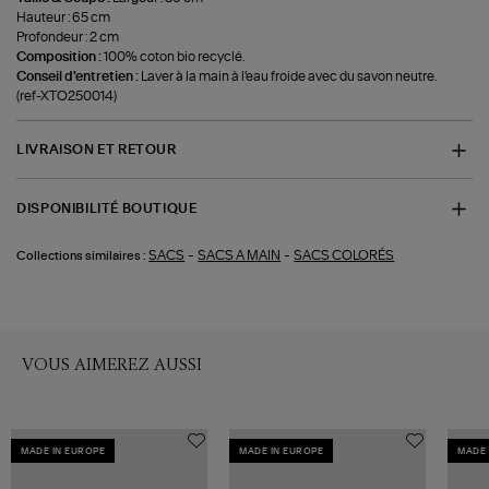
Hauteur : 65 cm
Profondeur : 2 cm
Composition :
100% coton bio recyclé.
Conseil d'entretien :
Laver à la main à l'eau froide avec du savon neutre.
(ref-XTO250014)
LIVRAISON ET RETOUR
DISPONIBILITÉ BOUTIQUE
-
-
SACS
SACS A MAIN
SACS COLORÉS
Collections similaires :
VOUS AIMEREZ AUSSI
MADE IN EUROPE
MADE IN EUROPE
MADE 