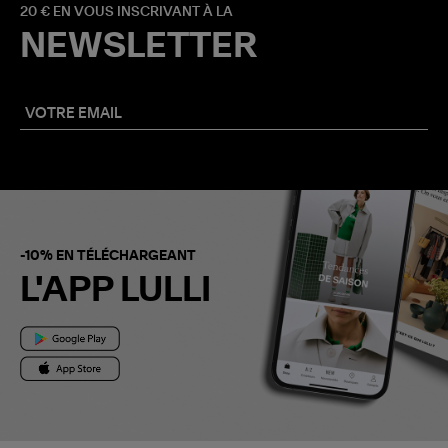
20 € EN VOUS INSCRIVANT À LA
NEWSLETTER
-10% EN TÉLÉCHARGEANT
L'APP LULLI