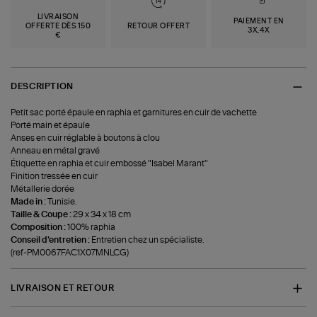
LIVRAISON
PAIEMENT EN
OFFERTE DÈS 150
RETOUR OFFERT
3X,4X
€
DESCRIPTION
Petit sac porté épaule en raphia et garnitures en cuir de vachette
Porté main et épaule
Anses en cuir réglable à boutons à clou
Anneau en métal gravé
Étiquette en raphia et cuir embossé "Isabel Marant"
Finition tressée en cuir
Métallerie dorée
Made in :
Tunisie.
Taille & Coupe :
29 x 34 x 18 cm
Composition :
100% raphia
Conseil d'entretien :
Entretien chez un spécialiste.
(ref-PM0067FAC1X07MNLCG)
LIVRAISON ET RETOUR