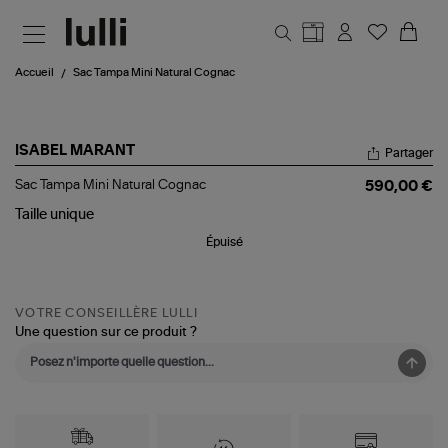
Aller au contenu principal
Accueil
Sac Tampa Mini Natural Cognac
ISABEL MARANT
Partager
Sac
Sac Tampa Mini Natural Cognac
590,00 €
Tampa
Mini
Taille
unique
Natural
Épuisé
Cognac
VOTRE CONSEILLÈRE LULLI
Une question sur ce produit ?