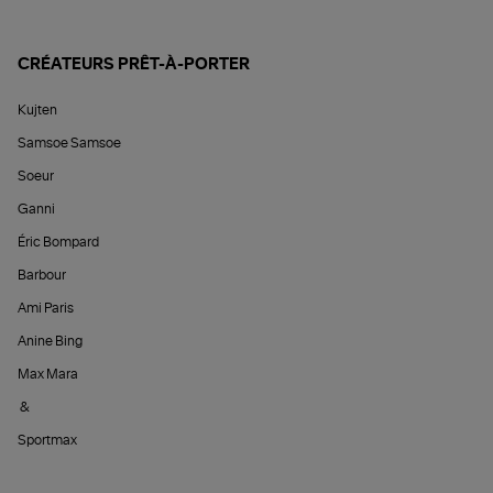
CRÉATEURS PRÊT-À-PORTER
Kujten
Samsoe Samsoe
Soeur
Ganni
Éric Bompard
Barbour
Ami Paris
Anine Bing
Max Mara
&
Sportmax