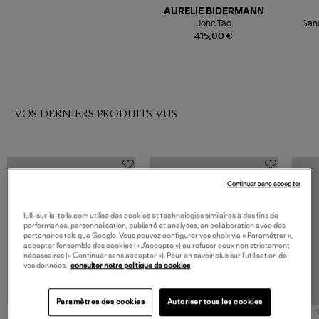
AURELIE BIDERMANN
Jonc Tao
San
415,00 €
VOS DERNIERS PRODUITS VUS
Continuer sans accepter
lulli-sur-la-toile.com utilise des cookies et technologies similaires à des fins de
performance, personnalisation, publicité et analyses, en collaboration avec des
partenaires tels que Google. Vous pouvez configurer vos choix via « Paramétrer »,
accepter l’ensemble des cookies (« J’accepte ») ou refuser ceux non strictement
nécessaires (« Continuer sans accepter »). Pour en savoir plus sur l’utilisation de
vos données,
consulter notre politique de cookies
Paramètres des cookies
Autoriser tous les cookies
NOUVELLE COLLECTION
N