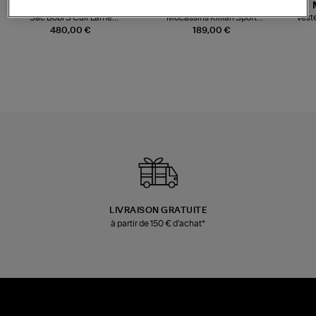
JEROME DREYFUSS
TORAL
Sac Bobi S Cuir Lamé
Mocassins Killian Sport
Veste
Champagne
Mousse
480,00 €
189,00 €
LIVRAISON GRATUITE
à partir de 150 € d'achat*