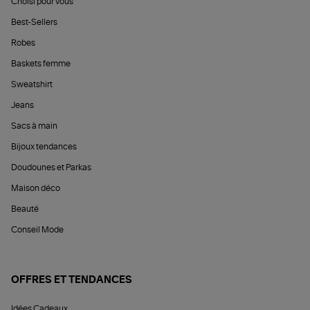
Choisi pour vous
Best-Sellers
Robes
Baskets femme
Sweatshirt
Jeans
Sacs à main
Bijoux tendances
Doudounes et Parkas
Maison déco
Beauté
Conseil Mode
OFFRES ET TENDANCES
Idées Cadeaux