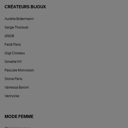
CRÉATEURS BIJOUX
Aurélie Bidermann
Serge Thoraval
d1928
Feidt Paris
Gigi Clozeau
Ginette NY
Pascale Monvoisin
Stone Paris
Vanessa Baroni
Vanrycke
MODE FEMME