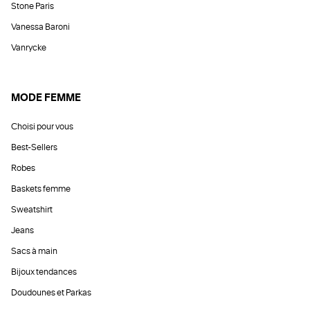
Stone Paris
Vanessa Baroni
Vanrycke
MODE FEMME
Choisi pour vous
Best-Sellers
Robes
Baskets femme
Sweatshirt
Jeans
Sacs à main
Bijoux tendances
Doudounes et Parkas