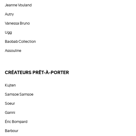
Jeanne Vouland
Autry
Vanessa Bruno
Ugg
Baobab Collection
Assouline
CRÉATEURS PRÊT-À-PORTER
Kujten
Samsoe Samsoe
Soeur
Ganni
Éric Bompard
Barbour