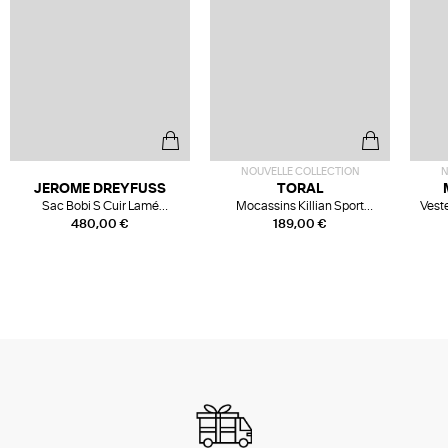
NOUVELLE COLLECTION
N
JEROME DREYFUSS
TORAL
Sac Bobi S Cuir Lamé
Mocassins Killian Sport
Veste
Champagne
Mousse
480,00 €
189,00 €