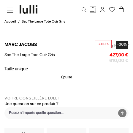
Aller au contenu principal
Accueil
Sac The Large Tote Cuir Gris
SOLDES
-30%
MARC JACOBS
Partager
Sac
Sac The Large Tote Cuir Gris
427,00 €
The
610,00 €
Large
Tote
Taille
unique
Cuir
Épuisé
Gris
VOTRE CONSEILLÈRE LULLI
Une question sur ce produit ?