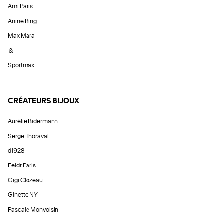
Ami Paris
Anine Bing
Max Mara
&
Sportmax
CRÉATEURS BIJOUX
Aurélie Bidermann
Serge Thoraval
d1928
Feidt Paris
Gigi Clozeau
Ginette NY
Pascale Monvoisin