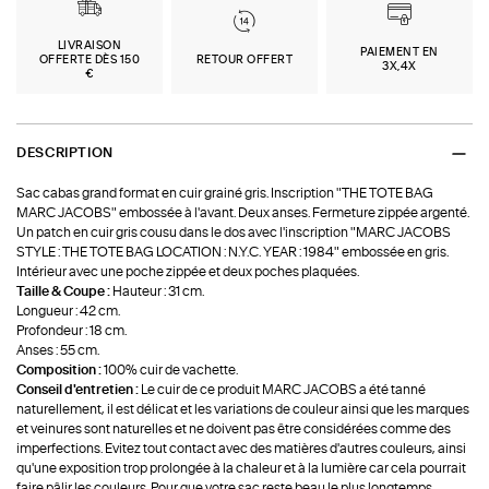
LIVRAISON
PAIEMENT EN
OFFERTE DÈS 150
RETOUR OFFERT
3X,4X
€
DESCRIPTION
Sac cabas grand format en cuir grainé gris. Inscription "THE TOTE BAG
MARC JACOBS" embossée à l'avant. Deux anses. Fermeture zippée argenté.
Un patch en cuir gris cousu dans le dos avec l'inscription "MARC JACOBS
STYLE : THE TOTE BAG LOCATION : N.Y.C. YEAR : 1984" embossée en gris.
Intérieur avec une poche zippée et deux poches plaquées.
Taille & Coupe :
Hauteur : 31 cm.
Longueur : 42 cm.
Profondeur : 18 cm.
Anses : 55 cm.
Composition :
100% cuir de vachette.
Conseil d'entretien :
Le cuir de ce produit MARC JACOBS a été tanné
naturellement, il est délicat et les variations de couleur ainsi que les marques
et veinures sont naturelles et ne doivent pas être considérées comme des
imperfections. Evitez tout contact avec des matières d'autres couleurs, ainsi
qu'une exposition trop prolongée à la chaleur et à la lumière car cela pourrait
faire pâlir les couleurs. Pour que votre sac reste beau le plus longtemps