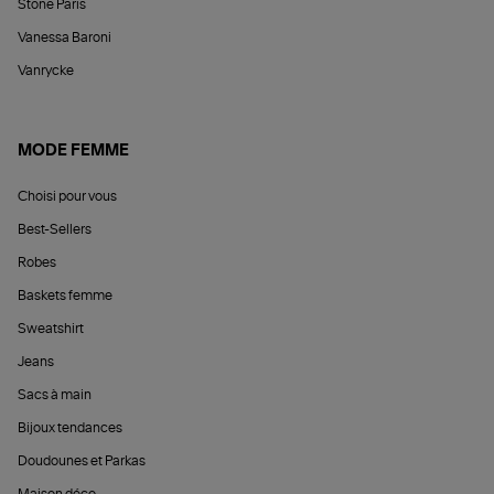
Stone Paris
Vanessa Baroni
Vanrycke
MODE FEMME
Choisi pour vous
Best-Sellers
Robes
Baskets femme
Sweatshirt
Jeans
Sacs à main
Bijoux tendances
Doudounes et Parkas