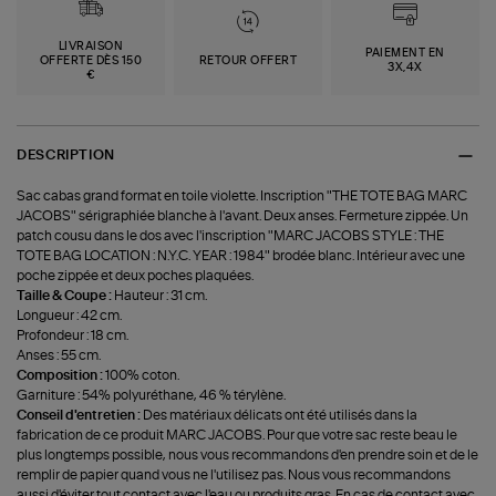
LIVRAISON
PAIEMENT EN
OFFERTE DÈS 150
RETOUR OFFERT
3X,4X
€
DESCRIPTION
Sac cabas grand format en toile violette. Inscription "THE TOTE BAG MARC
JACOBS" sérigraphiée blanche à l'avant. Deux anses. Fermeture zippée. Un
patch cousu dans le dos avec l'inscription "MARC JACOBS STYLE : THE
TOTE BAG LOCATION : N.Y.C. YEAR : 1984" brodée blanc. Intérieur avec une
poche zippée et deux poches plaquées.
Taille & Coupe :
Hauteur : 31 cm.
Longueur : 42 cm.
Profondeur : 18 cm.
Anses : 55 cm.
Composition :
100% coton.
Garniture : 54% polyuréthane, 46 % térylène.
Conseil d'entretien :
Des matériaux délicats ont été utilisés dans la
fabrication de ce produit MARC JACOBS. Pour que votre sac reste beau le
plus longtemps possible, nous vous recommandons d'en prendre soin et de le
remplir de papier quand vous ne l'utilisez pas. Nous vous recommandons
aussi d'éviter tout contact avec l'eau ou produits gras. En cas de contact avec