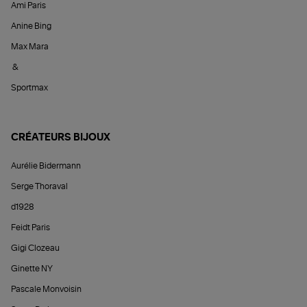
Ami Paris
Anine Bing
Max Mara
&
Sportmax
CRÉATEURS BIJOUX
Aurélie Bidermann
Serge Thoraval
d1928
Feidt Paris
Gigi Clozeau
Ginette NY
Pascale Monvoisin