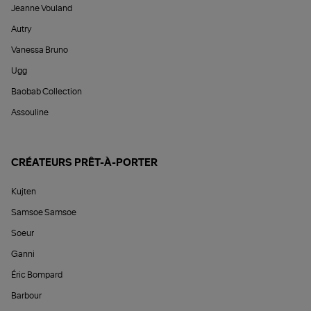
Jeanne Vouland
Autry
Vanessa Bruno
Ugg
Baobab Collection
Assouline
CRÉATEURS PRÊT-À-PORTER
Kujten
Samsoe Samsoe
Soeur
Ganni
Éric Bompard
Barbour