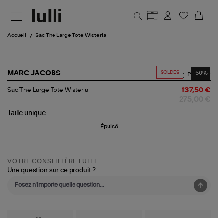
Aller au contenu principal
Accueil
Sac The Large Tote Wisteria
SOLDES
-50%
MARC JACOBS
Partager
Sac
Sac The Large Tote Wisteria
137,50 €
The
275,00 €
Large
Tote
Taille
unique
Wisteria
Épuisé
VOTRE CONSEILLÈRE LULLI
Une question sur ce produit ?