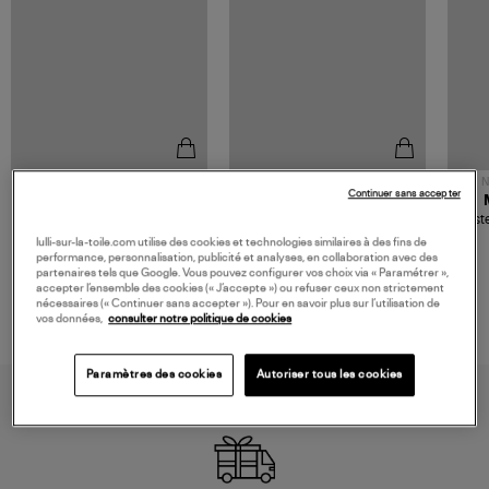
NOUVELLE COLLECTION
N
Continuer sans accepter
JEROME DREYFUSS
TORAL
Sac Bobi S Cuir Lamé
Mocassins Killian Sport
Veste
Champagne
Mousse
480,00 €
189,00 €
lulli-sur-la-toile.com utilise des cookies et technologies similaires à des fins de
performance, personnalisation, publicité et analyses, en collaboration avec des
partenaires tels que Google. Vous pouvez configurer vos choix via « Paramétrer »,
accepter l’ensemble des cookies (« J’accepte ») ou refuser ceux non strictement
nécessaires (« Continuer sans accepter »). Pour en savoir plus sur l’utilisation de
vos données,
consulter notre politique de cookies
Paramètres des cookies
Autoriser tous les cookies