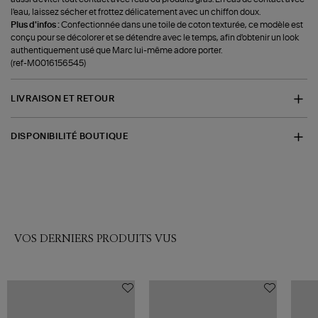
l'eau, laissez sécher et frottez délicatement avec un chiffon doux.
Plus d'infos :
Confectionnée dans une toile de coton texturée, ce modèle est
conçu pour se décolorer et se détendre avec le temps, afin d'obtenir un look
authentiquement usé que Marc lui-même adore porter.
(ref-M0016156545)
LIVRAISON ET RETOUR
DISPONIBILITÉ BOUTIQUE
VOS DERNIERS PRODUITS VUS