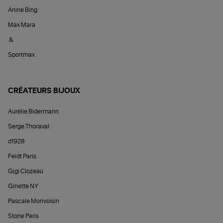
Anine Bing
Max Mara
&
Sportmax
CRÉATEURS BIJOUX
Aurélie Bidermann
Serge Thoraval
d1928
Feidt Paris
Gigi Clozeau
Ginette NY
Pascale Monvoisin
Stone Paris