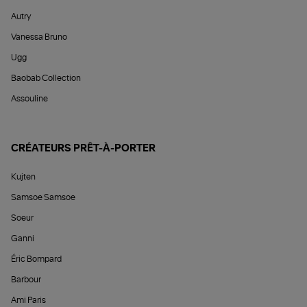
Autry
Vanessa Bruno
Ugg
Baobab Collection
Assouline
CRÉATEURS PRÊT-À-PORTER
Kujten
Samsoe Samsoe
Soeur
Ganni
Éric Bompard
Barbour
Ami Paris