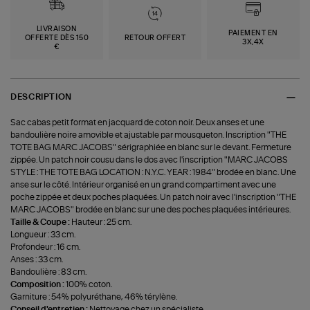
LIVRAISON
PAIEMENT EN
OFFERTE DÈS 150
RETOUR OFFERT
3X,4X
€
DESCRIPTION
Sac cabas petit format en jacquard de coton noir. Deux anses et une
bandoulière noire amovible et ajustable par mousqueton. Inscription "THE
TOTE BAG MARC JACOBS" sérigraphiée en blanc sur le devant. Fermeture
zippée. Un patch noir cousu dans le dos avec l'inscription "MARC JACOBS
STYLE : THE TOTE BAG LOCATION : N.Y.C. YEAR : 1984" brodée en blanc. Une
anse sur le côté. Intérieur organisé en un grand compartiment avec une
poche zippée et deux poches plaquées. Un patch noir avec l'inscription "THE
MARC JACOBS" brodée en blanc sur une des poches plaquées intérieures.
Taille & Coupe :
Hauteur : 25 cm.
Longueur : 33 cm.
Profondeur : 16 cm.
Anses : 33 cm.
Bandoulière : 83 cm.
Composition :
100% coton.
Garniture : 54% polyuréthane, 46% térylène.
Conseil d'entretien :
Nettoyage chez un spécialiste.