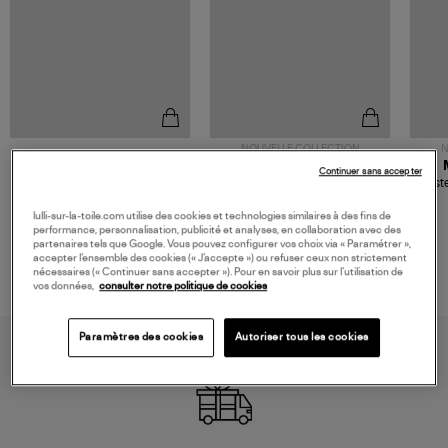
NOUVELLE COLLECTION
N
JEROME DREYFUSS
TORAL
Continuer sans accepter
Sac Bobi S Cuir Lamé
Mocassins Killian Sport
Veste
Champagne
Mousse
480,00 €
189,00 €
lulli-sur-la-toile.com utilise des cookies et technologies similaires à des fins de
performance, personnalisation, publicité et analyses, en collaboration avec des
partenaires tels que Google. Vous pouvez configurer vos choix via « Paramétrer »,
accepter l’ensemble des cookies (« J’accepte ») ou refuser ceux non strictement
nécessaires (« Continuer sans accepter »). Pour en savoir plus sur l’utilisation de
vos données,
consulter notre politique de cookies
Paramètres des cookies
Autoriser tous les cookies