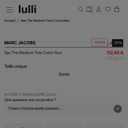
Aller au contenu principal
Accueil
Sac The Medium Tote Coton Noir
SOLDES
-50%
MARC JACOBS
Partager
Sac
Sac The Medium Tote Coton Noir
112,50 €
The
225,00 €
Medium
Tote
Taille
unique
Coton
Épuisé
Noir
VOTRE CONSEILLÈRE LULLI
Une question sur ce produit ?