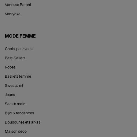
Vanessa Baroni
Vanrycke
MODE FEMME
Choisi pour vous
Best-Sellers
Robes
Baskets femme
Sweatshirt
Jeans
Sacs à main
Bijoux tendances
Doudounes et Parkas
Maison déco