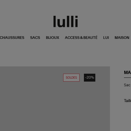
CHAUSSURES
SACS
BIJOUX
ACCESS & BEAUTÉ
LUI
MAISON
MA
-20%
SOLDES
Sa
Sac 
Th
Me
Tot
Cui
Tail
Ci