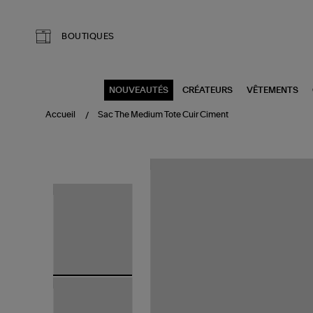
Aller au contenu principal
BOUTIQUES
NOUVEAUTÉS
CRÉATEURS
VÊTEMENTS
Accueil
Sac The Medium Tote Cuir Ciment