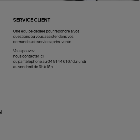
SERVICE CLIENT
Une équipe dédiée pour répondre à vos
questions ou vous assister dans vos
demandes de service après-vente.
Vous pouvez
nous contacter ici
ou par téléphone au 04 91 44 61 67 du lundi
au vendredi de 9h à 18h.
N