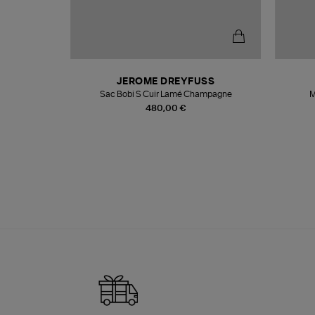
N
JEROME DREYFUSS
te
Sac Bobi S Cuir Lamé Champagne
M
480,00 €