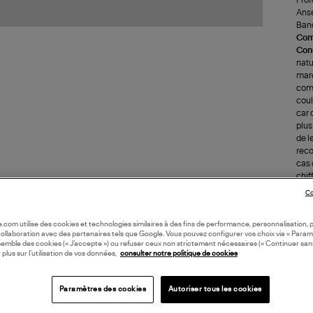
Anse
Band
Com
Cons
natu
marq
comm
coul
car 
plus
de l
reco
cas 
chif
(re
Co
LI
oile.com utilise des cookies et technologies similaires à des fins de performance, personnalisation, p
collaboration avec des partenaires tels que Google. Vous pouvez configurer vos choix via « Param
semble des cookies (« J’accepte ») ou refuser ceux non strictement nécessaires (« Continuer san
 plus sur l’utilisation de vos données,
consulter notre politique de cookies
DI
Paramètres des cookies
Autoriser tous les cookies
Coll