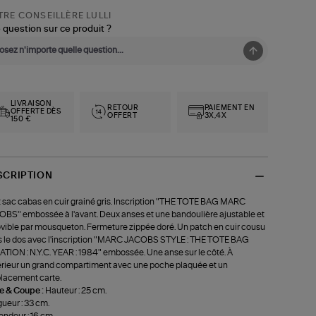
RE CONSEILLÈRE LULLI
 question sur ce produit ?
LIVRAISON
RETOUR
PAIEMENT EN
OFFERTE DÈS
OFFERT
3X,4X
150 €
SCRIPTION
t sac cabas en cuir grainé gris. Inscription "THE TOTE BAG MARC
BS" embossée à l'avant. Deux anses et une bandoulière ajustable et
ible par mousqueton. Fermeture zippée doré. Un patch en cuir cousu
 le dos avec l'inscription "MARC JACOBS STYLE : THE TOTE BAG
TION : N.Y.C. YEAR : 1984" embossée. Une anse sur le côté. À
térieur un grand compartiment avec une poche plaquée et un
lacement carte.
le & Coupe :
Hauteur : 25 cm.
ueur : 33 cm.
ondeur : 16 cm.