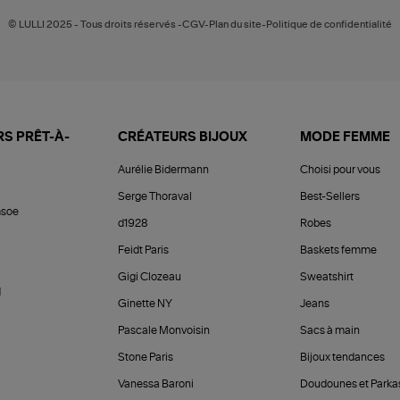
© LULLI 2025 - Tous droits réservés -CGV-Plan du site-Politique de confidentialité
S PRÊT-À-
CRÉATEURS BIJOUX
MODE FEMME
Aurélie Bidermann
Choisi pour vous
Serge Thoraval
Best-Sellers
soe
d1928
Robes
Feidt Paris
Baskets femme
Gigi Clozeau
Sweatshirt
d
Ginette NY
Jeans
Pascale Monvoisin
Sacs à main
Stone Paris
Bijoux tendances
Vanessa Baroni
Doudounes et Parka