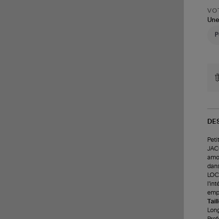
VOT
Une
DE
Peti
JACO
amov
dans
LOCA
l'in
emp
Tail
Long
Prof