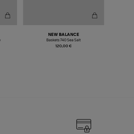
NEW BALANCE
e
Baskets 740 Sea Salt
Veste
120,00 €