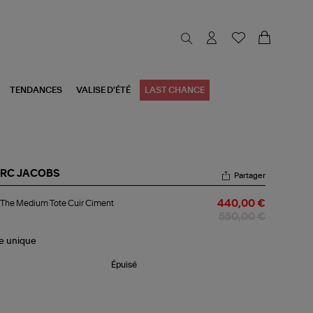
TENDANCES
VALISE D'ÉTÉ
LAST CHANCE
RC JACOBS
Partager
c
The Medium Tote Cuir Ciment
440,00 €
e
dium
550,00 €
e
r
le
unique
ment
Épuisé