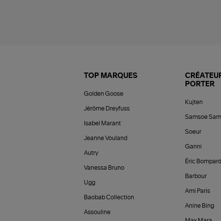
TOP MARQUES
CRÉATEUR
PORTER
Golden Goose
Kujten
Jérôme Dreyfuss
Samsoe Sam
Isabel Marant
Soeur
Jeanne Vouland
Ganni
Autry
Éric Bompar
Vanessa Bruno
Barbour
Ugg
Ami Paris
Baobab Collection
Anine Bing
Assouline
Max Mara