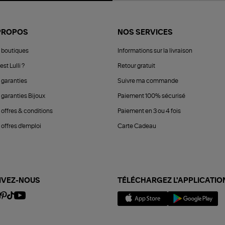
PROPOS
NOS SERVICES
 boutiques
Informations sur la livraison
est Lulli ?
Retour gratuit
 garanties
Suivre ma commande
 garanties Bijoux
Paiement 100% sécurisé
 offres & conditions
Paiement en 3 ou 4 fois
offres d'emploi
Carte Cadeau
IVEZ-NOUS
TÉLÉCHARGEZ L'APPLICATIO