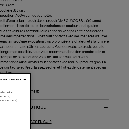
s : 33 cm.
oulière : 83 cm.
position :
100% cuir de vachette.
eil d'entretien :
Le cuir de ce produit MARC JACOBS a été tanné
rellement, il est délicat et les variations de couleur ainsi que les
ues et veinures sont naturelles et ne doivent pas être considérées
e des imperfections. Evitez tout contact avec des matières d'autres
eurs, ainsi qu'une exposition trop prolongée à la chaleur et à la lumière
cela pourrait faire pâlir les couleurs. Pour que votre sac reste beau le
 longtemps possible, nous vous recommandons d'en prendre soin et
e remplir de papier quand vous ne l'utilisez pas. Nous vous
mmandons aussi d'éviter tout contact avec l'eau ou produits gras. En
de contact avec l'eau, laissez sécher et frottez délicatement avec un
fon doux.
f-H004L01PF21055)
ntinuer sans accepter
VRAISON ET RETOUR
ublicité et
étrer »,
s accepter »).
SPONIBILITÉ BOUTIQUE
SACS EN CUIR
ections similaires :