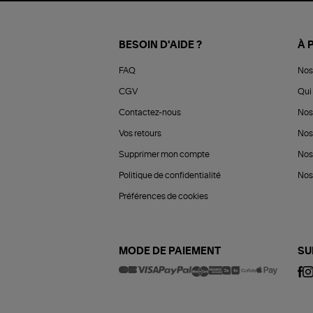
BESOIN D'AIDE ?
À 
FAQ
Nos
CGV
Qui 
Contactez-nous
Nos
Vos retours
Nos
Supprimer mon compte
Nos
Politique de confidentialité
Nos 
Préférences de cookies
MODE DE PAIEMENT
SU