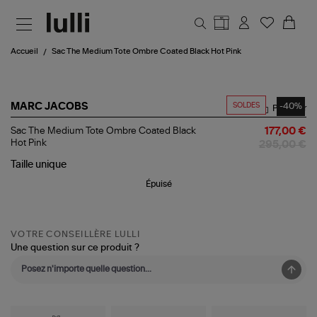
Aller au contenu principal
Accueil
Sac The Medium Tote Ombre Coated Black Hot Pink
SOLDES
-40%
MARC JACOBS
Partager
Sac
Sac The Medium Tote Ombre Coated Black
177,00 €
The
Hot Pink
295,00 €
Medium
Tote
Taille
unique
Ombre
Épuisé
Coated
Black
Hot
Pink
VOTRE CONSEILLÈRE LULLI
Une question sur ce produit ?