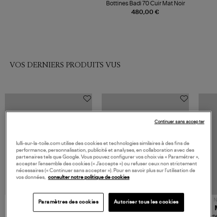
Bottines Badi 70 Cuir Mat Noir
480,00 €
VOS DERNIERS PRODUITS VUS
Continuer sans accepter
lulli-sur-la-toile.com utilise des cookies et technologies similaires à des fins de
performance, personnalisation, publicité et analyses, en collaboration avec des
partenaires tels que Google. Vous pouvez configurer vos choix via « Paramétrer »,
accepter l’ensemble des cookies (« J’accepte ») ou refuser ceux non strictement
nécessaires (« Continuer sans accepter »). Pour en savoir plus sur l’utilisation de
vos données,
consulter notre politique de cookies
NOUVELLE COLLECTION
N
Paramètres des cookies
Autoriser tous les cookies
JEROME DREYFUSS
TORAL
Sac Bobi S Cuir Lamé
Mocassins Killian Sport
Veste