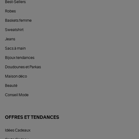
Best-Sellers
Robes
Baskets femme
Sweatshirt
Jeans
Sacs à main
Bijoux tendances
Doudounes et Parkas
Maison déco
Beauté
Conseil Mode
OFFRES ET TENDANCES
Idées Cadeaux