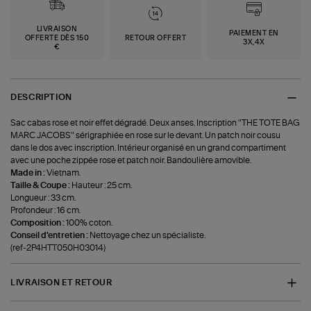
LIVRAISON
PAIEMENT EN
OFFERTE DÈS 150
RETOUR OFFERT
3X,4X
€
DESCRIPTION
Sac cabas rose et noir effet dégradé. Deux anses. Inscription "THE TOTE BAG
MARC JACOBS" sérigraphiée en rose sur le devant. Un patch noir cousu
dans le dos avec inscription. Intérieur organisé en un grand compartiment
avec une poche zippée rose et patch noir. Bandoulière amovible.
Made in :
Vietnam.
Taille & Coupe :
Hauteur : 25 cm.
Longueur : 33 cm.
Profondeur : 16 cm.
Composition :
100% coton.
Conseil d'entretien :
Nettoyage chez un spécialiste.
(ref-2P4HTT050H03014)
LIVRAISON ET RETOUR