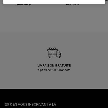
Champagne
Mousse
480,00 €
189,00 €
LIVRAISON GRATUITE
à partir de 150 € d'achat*
20 € EN VOUS INSCRIVANT À LA