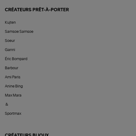
CRÉATEURS PRÊT-À-PORTER
Kujten
Samsoe Samsoe
Soeur
Ganni
Éric Bompard
Barbour
Ami Paris
Anine Bing
Max Mara
&
Sportmax
CRÉATEURS BIJOUX