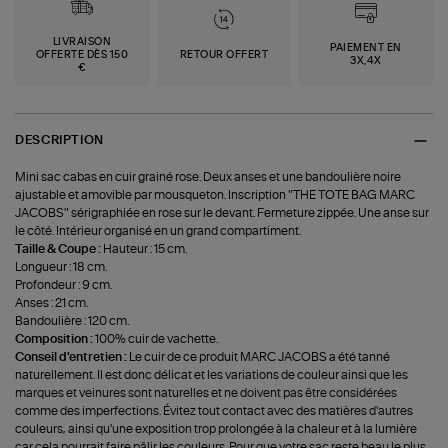
LIVRAISON
PAIEMENT EN
OFFERTE DÈS 150
RETOUR OFFERT
3X,4X
€
DESCRIPTION
Mini sac cabas en cuir grainé rose. Deux anses et une bandoulière noire
ajustable et amovible par mousqueton. Inscription "THE TOTE BAG MARC
JACOBS" sérigraphiée en rose sur le devant. Fermeture zippée. Une anse sur
le côté. Intérieur organisé en un grand compartiment.
Taille & Coupe :
Hauteur : 15 cm.
Longueur : 18 cm.
Profondeur : 9 cm.
Anses : 21 cm.
Bandoulière : 120 cm.
Composition :
100% cuir de vachette.
Conseil d'entretien :
Le cuir de ce produit MARC JACOBS a été tanné
naturellement. Il est donc délicat et les variations de couleur ainsi que les
marques et veinures sont naturelles et ne doivent pas être considérées
comme des imperfections. Évitez tout contact avec des matières d'autres
couleurs, ainsi qu'une exposition trop prolongée à la chaleur et à la lumière
car cela pourrait faire pâlir les couleurs. Pour que votre sac reste beau le plus