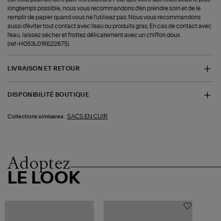
longtemps possible, nous vous recommandons d'en prendre soin et de le
remplir de papier quand vous ne l'utilisez pas. Nous vous recommandons
aussi d'éviter tout contact avec l'eau ou produits gras. En cas de contact avec
l'eau, laissez sécher et frottez délicatement avec un chiffon doux.
(ref-H053L01RE22675)
LIVRAISON ET RETOUR
DISPONIBILITÉ BOUTIQUE
SACS EN CUIR
Collections similaires :
Adoptez
LE LOOK