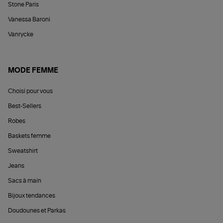
Stone Paris
Vanessa Baroni
Vanrycke
MODE FEMME
Choisi pour vous
Best-Sellers
Robes
Baskets femme
Sweatshirt
Jeans
Sacs à main
Bijoux tendances
Doudounes et Parkas