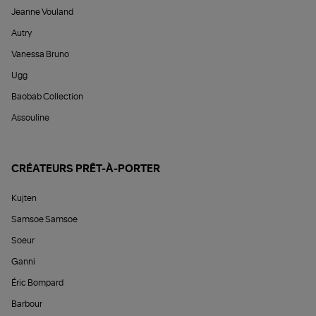
Jeanne Vouland
Autry
Vanessa Bruno
Ugg
Baobab Collection
Assouline
CRÉATEURS PRÊT-À-PORTER
Kujten
Samsoe Samsoe
Soeur
Ganni
Éric Bompard
Barbour