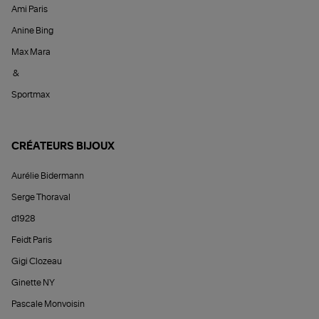
Ami Paris
Anine Bing
Max Mara
&
Sportmax
CRÉATEURS BIJOUX
Aurélie Bidermann
Serge Thoraval
d1928
Feidt Paris
Gigi Clozeau
Ginette NY
Pascale Monvoisin