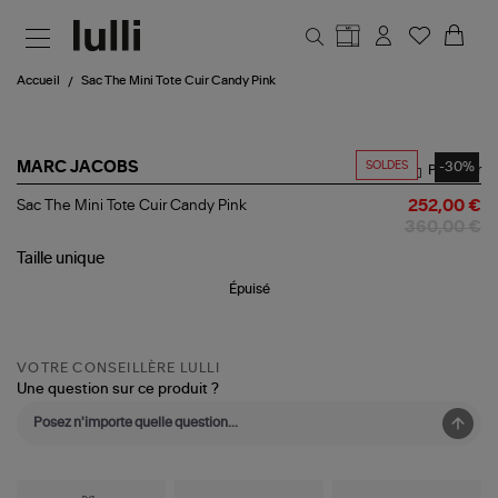
Aller au contenu principal
Accueil
Sac The Mini Tote Cuir Candy Pink
SOLDES
-30%
MARC JACOBS
Partager
Sac
Sac The Mini Tote Cuir Candy Pink
252,00 €
The
360,00 €
Mini
Tote
Taille
unique
Cuir
Épuisé
Candy
Pink
VOTRE CONSEILLÈRE LULLI
Une question sur ce produit ?