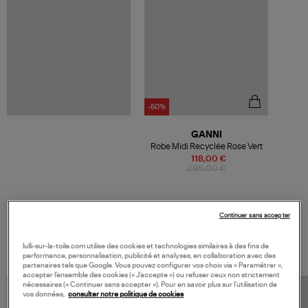
-60%
GANNI
Robe Midi Recyclée Rose Vert
118,00 €
295,00 €
Continuer sans accepter
VOS DERNIERS PRODUITS VUS
lulli-sur-la-toile.com utilise des cookies et technologies similaires à des fins de
performance, personnalisation, publicité et analyses, en collaboration avec des
partenaires tels que Google. Vous pouvez configurer vos choix via « Paramétrer »,
accepter l’ensemble des cookies (« J’accepte ») ou refuser ceux non strictement
nécessaires (« Continuer sans accepter »). Pour en savoir plus sur l’utilisation de
vos données,
consulter notre politique de cookies