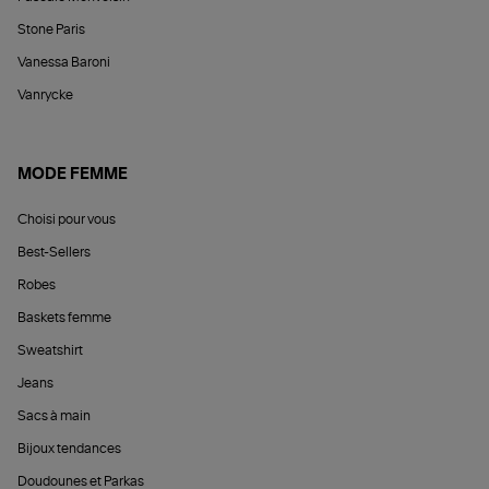
Stone Paris
Vanessa Baroni
Vanrycke
MODE FEMME
Choisi pour vous
Best-Sellers
Robes
Baskets femme
Sweatshirt
Jeans
Sacs à main
Bijoux tendances
Doudounes et Parkas