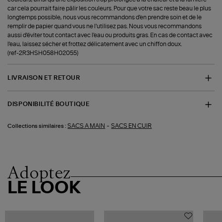
car cela pourrait faire pâlir les couleurs. Pour que votre sac reste beau le plus
longtemps possible, nous vous recommandons d'en prendre soin et de le
remplir de papier quand vous ne l'utilisez pas. Nous vous recommandons
aussi d'éviter tout contact avec l'eau ou produits gras. En cas de contact avec
l'eau, laissez sécher et frottez délicatement avec un chiffon doux.
(ref-2R3HSH058H02055)
LIVRAISON ET RETOUR
DISPONIBILITÉ BOUTIQUE
-
SACS A MAIN
SACS EN CUIR
Collections similaires :
Adoptez
LE LOOK