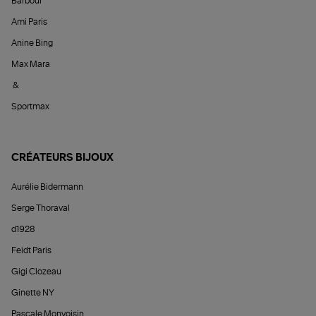
Barbour
Ami Paris
Anine Bing
Max Mara
&
Sportmax
CRÉATEURS BIJOUX
Aurélie Bidermann
Serge Thoraval
d1928
Feidt Paris
Gigi Clozeau
Ginette NY
Pascale Monvoisin