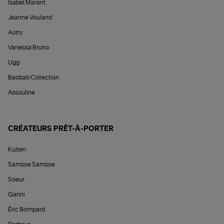
Isabel Marant
Jeanne Vouland
Autry
Vanessa Bruno
Ugg
Baobab Collection
Assouline
CRÉATEURS PRÊT-À-PORTER
Kujten
Samsoe Samsoe
Soeur
Ganni
Éric Bompard