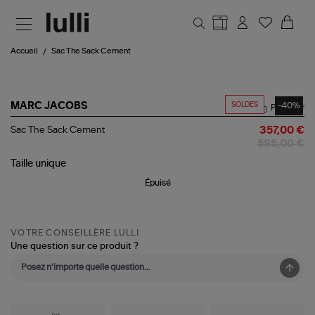
Aller au contenu principal
Accueil
Sac The Sack Cement
SOLDES
-40%
MARC JACOBS
Partager
Sac
Sac The Sack Cement
357,00 €
The
595,00 €
Sack
Cement
Taille
unique
Épuisé
VOTRE CONSEILLÈRE LULLI
Une question sur ce produit ?