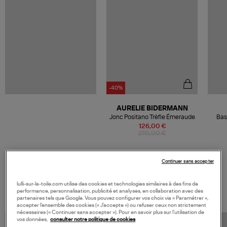
-40%
AURELIE BIDERMANN
Jonc Positano Trèfle Émeraude
Bas
126,00 €
210,00 €
Continuer sans accepter
VOS DERNIERS PRODUITS VUS
lulli-sur-la-toile.com utilise des cookies et technologies similaires à des fins de
performance, personnalisation, publicité et analyses, en collaboration avec des
partenaires tels que Google. Vous pouvez configurer vos choix via « Paramétrer »,
accepter l’ensemble des cookies (« J’accepte ») ou refuser ceux non strictement
nécessaires (« Continuer sans accepter »). Pour en savoir plus sur l’utilisation de
vos données,
consulter notre politique de cookies