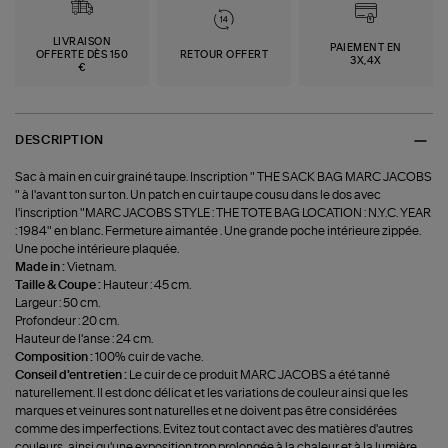
LIVRAISON
PAIEMENT EN
OFFERTE DÈS 150
RETOUR OFFERT
3X,4X
€
DESCRIPTION
Sac à main en cuir grainé taupe. Inscription " THE SACK BAG MARC JACOBS
" à l'avant ton sur ton. Un patch en cuir taupe cousu dans le dos avec
l'inscription "MARC JACOBS STYLE : THE TOTE BAG LOCATION : N.Y.C. YEAR
: 1984" en blanc. Fermeture aimantée . Une grande poche intérieure zippée.
Une poche intérieure plaquée.
Made in :
Vietnam.
Taille & Coupe :
Hauteur : 45 cm.
Largeur : 50 cm.
Profondeur : 20 cm.
Hauteur de l'anse : 24 cm.
Composition :
100% cuir de vache.
Conseil d'entretien :
Le cuir de ce produit MARC JACOBS a été tanné
naturellement. Il est donc délicat et les variations de couleur ainsi que les
marques et veinures sont naturelles et ne doivent pas être considérées
comme des imperfections. Evitez tout contact avec des matières d'autres
couleurs, ainsi qu'une exposition trop prolongée à la chaleur et à la lumière