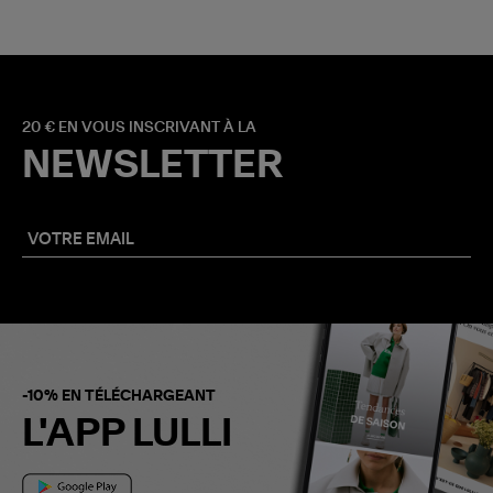
20 € EN VOUS INSCRIVANT À LA
NEWSLETTER
-10% EN TÉLÉCHARGEANT
L'APP LULLI