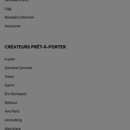
Vanessa Bruno
Ugg
Baobab Collection
Assouline
CRÉATEURS PRÊT-À-PORTER
Kujten
Samsoe Samsoe
Soeur
Ganni
Éric Bompard
Barbour
Ami Paris
Anine Bing
Max Mara