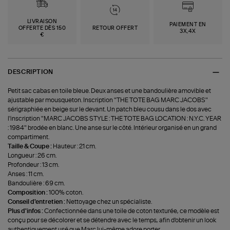
LIVRAISON
PAIEMENT EN
OFFERTE DÈS 150
RETOUR OFFERT
3X,4X
€
DESCRIPTION
Petit sac cabas en toile bleue. Deux anses et une bandoulière amovible et
ajustable par mousqueton. Inscription "THE TOTE BAG MARC JACOBS"
sérigraphiée en beige sur le devant. Un patch bleu cousu dans le dos avec
l'inscription "MARC JACOBS STYLE : THE TOTE BAG LOCATION : N.Y.C. YEAR
: 1984" brodée en blanc. Une anse sur le côté. Intérieur organisé en un grand
compartiment.
Taille & Coupe :
Hauteur : 21 cm.
Longueur : 26 cm.
Profondeur : 13 cm.
Anses : 11 cm.
Bandoulière : 69 cm.
Composition :
100% coton.
Conseil d'entretien :
Nettoyage chez un spécialiste.
Plus d'infos :
Confectionnée dans une toile de coton texturée, ce modèle est
conçu pour se décolorer et se détendre avec le temps, afin d'obtenir un look
authentiquement usé que Marc lui-même adore porter.