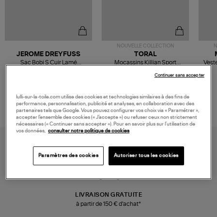
NOUVELLE COLLECTION
N
JEROME DREYFUSS
TORAL
Sac Bobi S Cuir Lamé
Mocassins Killian Sport
Veste
Champagne
Mousse
480,00 €
189,00 €
Continuer sans accepter
lulli-sur-la-toile.com utilise des cookies et technologies similaires à des fins de
performance, personnalisation, publicité et analyses, en collaboration avec des
partenaires tels que Google. Vous pouvez configurer vos choix via « Paramétrer »,
accepter l’ensemble des cookies (« J’accepte ») ou refuser ceux non strictement
nécessaires (« Continuer sans accepter »). Pour en savoir plus sur l’utilisation de
vos données,
consulter notre politique de cookies
Paramètres des cookies
Autoriser tous les cookies
LIVRAISON GRATUITE
à partir de 150 € d'achat*