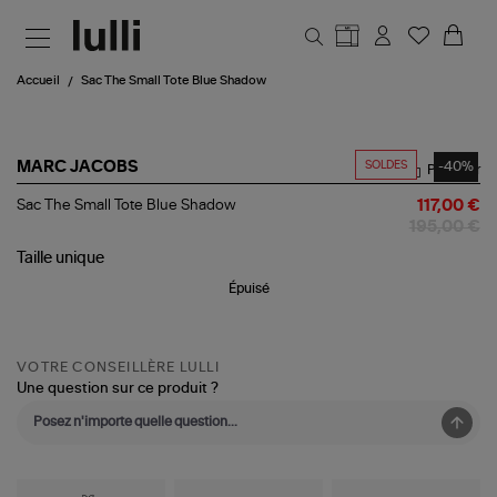
Aller au contenu principal
Accueil
Sac The Small Tote Blue Shadow
SOLDES
-40%
MARC JACOBS
Partager
Sac
Sac The Small Tote Blue Shadow
117,00 €
The
195,00 €
Small
Tote
Taille
unique
Blue
Épuisé
Shadow
VOTRE CONSEILLÈRE LULLI
Une question sur ce produit ?