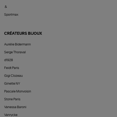
&
Sportmax
CRÉATEURS BIJOUX
Aurélie Bidermann
Serge Thoraval
d1928
Feidt Paris
Gigi Clozeau
Ginette NY
Pascale Monvoisin
Stone Paris
Vanessa Baroni
Vanrycke