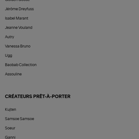
Jérôme Dreyfuss
Isabel Marant
Jeanne Vouland
Autry
Vanessa Bruno
Ugg
Baobab Collection
Assouline
CRÉATEURS PRÊT-À-PORTER
Kujten
Samsoe Samsoe
Soeur
Ganni