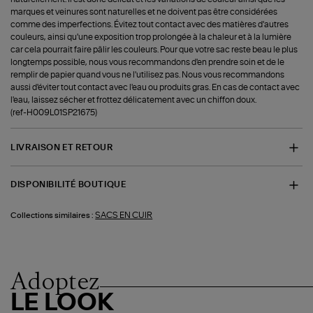
marques et veinures sont naturelles et ne doivent pas être considérées
comme des imperfections. Évitez tout contact avec des matières d'autres
couleurs, ainsi qu'une exposition trop prolongée à la chaleur et à la lumière
car cela pourrait faire pâlir les couleurs. Pour que votre sac reste beau le plus
longtemps possible, nous vous recommandons d'en prendre soin et de le
remplir de papier quand vous ne l'utilisez pas. Nous vous recommandons
aussi d'éviter tout contact avec l'eau ou produits gras. En cas de contact avec
l'eau, laissez sécher et frottez délicatement avec un chiffon doux.
(ref-H009L01SP21675)
LIVRAISON ET RETOUR
DISPONIBILITÉ BOUTIQUE
SACS EN CUIR
Collections similaires :
Adoptez
LE LOOK