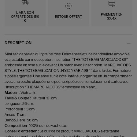
LIVRAISON
PAIEMENT EN
OFFERTE DÈS 150
RETOUR OFFERT
3X,4X
€
DESCRIPTION
Mini sac cabas en cuir grainé rose. Deux anses et une bandoulière amovible
et ajustable par mousqueton. Inscription "THE TOTE BAG MARC JACOBS"
embossée en rose sur le devant. Un patch avec l'inscription "MARC JACOBS
STYLE : THE TOTE BAG LOATION : N.Y.C. YEAR : 1984" dans le dos. Fermeture
zippée argentée. Une anse sur le côté. Intérieur organisé en un compartiment
avec une poche plaquée, une poche zippée et un emplacement carte avec
l'inscription "THE MARC JACOBS" embossée en blanc.
Made in :
Vietnam.
Taille & Coupe :
Hauteur : 21 cm.
Longueur : 26 cm.
Profondeur : 13 cm.
Anses : 11 cm.
Bandoulière : 56 cm.
Composition :
100% cuir de vachette.
Conseil d'entretien :
Le cuir de ce produit MARC JACOBS a été tanné
naturellement. Il est donc délicat et les variations de couleur ainsi que les