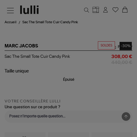
Aller au contenu principal
Accueil
Sac The Small Tote Cuir Candy Pink
SOLDES
-30%
MARC JACOBS
Partager
Sac
Sac The Small Tote Cuir Candy Pink
308,00 €
The
440,00 €
Small
Tote
Taille
unique
Cuir
Épuisé
Candy
Pink
VOTRE CONSEILLÈRE LULLI
Une question sur ce produit ?