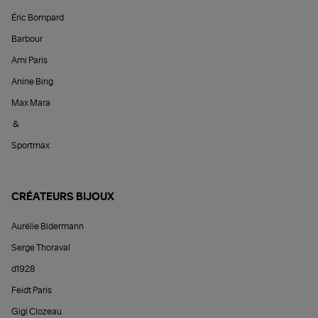
Éric Bompard
Barbour
Ami Paris
Anine Bing
Max Mara
&
Sportmax
CRÉATEURS BIJOUX
Aurélie Bidermann
Serge Thoraval
d1928
Feidt Paris
Gigi Clozeau