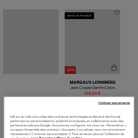
MADE IN FRANCE
-50%
MARGAUX LONNBERG
Jean Cooper Denim Coton
Bleu Clair
109,50 €
219,00 €
Continuer sans accepter
lulli-sur-la-toile.com utilise des cookies et technologies similaires à des fins de
performance, personnalisation, publicité et analyses, en collaboration avec des
partenaires tels que Google. Vous pouvez configurer vos choix via « Paramétrer »,
VOS DERNIERS PRODUITS VUS
accepter l’ensemble des cookies (« J’accepte ») ou refuser ceux non strictement
nécessaires (« Continuer sans accepter »). Pour en savoir plus sur l’utilisation de