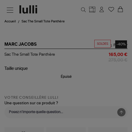
Aller au contenu principal
Accueil
Sac The Small Tote Panthère
SOLDES
-40%
MARC JACOBS
Partager
Sac
Sac The Small Tote Panthère
165,00 €
The
275,00 €
Small
Tote
Taille
unique
Panthère
Épuisé
VOTRE CONSEILLÈRE LULLI
Une question sur ce produit ?