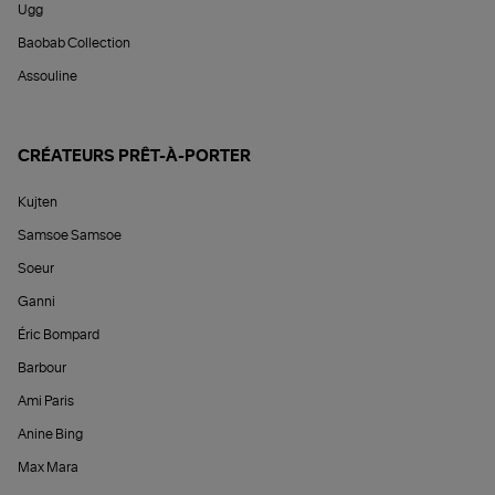
Ugg
Baobab Collection
Assouline
CRÉATEURS PRÊT-À-PORTER
Kujten
Samsoe Samsoe
Soeur
Ganni
Éric Bompard
Barbour
Ami Paris
Anine Bing
Max Mara