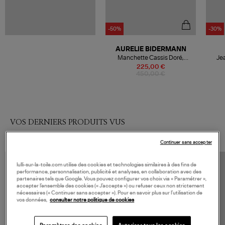
-50%
-30%
AURELIE BIDERMANN
Manchette Cassis Doré,
Jea
Exclusivité Lulli
225,00 €
450,00 €
VOS DERNIERS PRODUITS VUS
Continuer sans accepter
lulli-sur-la-toile.com utilise des cookies et technologies similaires à des fins de
performance, personnalisation, publicité et analyses, en collaboration avec des
partenaires tels que Google. Vous pouvez configurer vos choix via « Paramétrer »,
accepter l’ensemble des cookies (« J’accepte ») ou refuser ceux non strictement
nécessaires (« Continuer sans accepter »). Pour en savoir plus sur l’utilisation de
vos données,
consulter notre politique de cookies