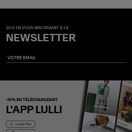
20 € EN VOUS INSCRIVANT À LA
NEWSLETTER
-10% EN TÉLÉCHARGEANT
L'APP LULLI