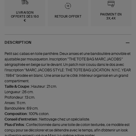
LIVRAISON
PAIEMENT EN
OFFERTE DÈS 150
RETOUR OFFERT
3X,4X
€
DESCRIPTION
Petit sac cabas en toile panthère. Deux anses et une bandoulière amovible et
ajustable par mousqueton. Inscription "THE TOTE BAG MARC JACOBS"
sérigraphiée en beige sur le devant. Un patch noir cousu dans le dos avec
l'inscription "MARC JACOBS STYLE : THE TOTE BAG LOCATION : N.Y.C. YEAR
: 1984" brodée en blanc. Une anse sur le côté. Intérieur organisé en un grand
compartiment.
Taille & Coupe :
Hauteur : 21 cm.
Longueur : 26 cm.
Profondeur : 13 cm.
Anses : 11 cm.
Bandoulière : 69 cm.
Composition :
100% coton.
Conseil d'entretien :
Nettoyage chez un spécialiste.
Plus d'infos :
Confectionnée dans une toile de coton texturée, ce modèle est
conçu pour se décolorer et se détendre avec le temps, afin d'obtenir un look
authentiquement usé que Marc lui-même adore porter.