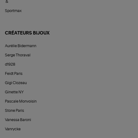
&
Sportmax
CRÉATEURS BIJOUX
Aurélie Bidermann
Serge Thoraval
d1928
Feidt Paris
Gigi Clozeau
Ginette NY
Pascale Monvoisin
Stone Paris
Vanessa Baroni
Vanrycke