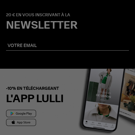
20 € EN VOUS INSCRIVANT À LA
NEWSLETTER
-10% EN TÉLÉCHARGEANT
L'APP LULLI