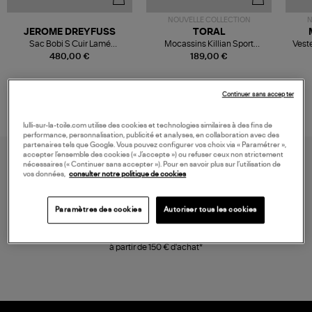
NOUVELLE COLLECTION
N
JEROME DREYFUSS
TORAL
Sac Bobi S Cuir Lamé
Mocassins Killian Sport
Veste
Champagne
Mousse
480,00 €
189,00 €
Continuer sans accepter
lulli-sur-la-toile.com utilise des cookies et technologies similaires à des fins de
performance, personnalisation, publicité et analyses, en collaboration avec des
partenaires tels que Google. Vous pouvez configurer vos choix via « Paramétrer »,
accepter l’ensemble des cookies (« J’accepte ») ou refuser ceux non strictement
nécessaires (« Continuer sans accepter »). Pour en savoir plus sur l’utilisation de
vos données,
consulter notre politique de cookies
Paramètres des cookies
Autoriser tous les cookies
LIVRAISON GRATUITE
à partir de 150 € d'achat*