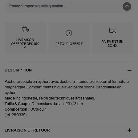
LIVRAISON
PAIEMENT EN
OFFERTE DÈS 150
RETOUR OFFERT
3X,4X
€
DESCRIPTION
Pochette souple en python, avec doublure intérieure en coton et fermeture
magnétique. Compartiment unique avec petite poche. Bandoulière en
python.
Made in :
Indonésie, selon des techniques artisanales.
Taille & Coupe :
Dimensions du sac : 23 x 18 cm
Composition :
100% cuir.
(ref-28033S)
LIVRAISON ET RETOUR