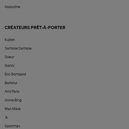
Assouline
CRÉATEURS PRÊT-À-PORTER
Kujten
Samsoe Samsoe
Soeur
Ganni
Éric Bompard
Barbour
Ami Paris
Anine Bing
Max Mara
&
Sportmax