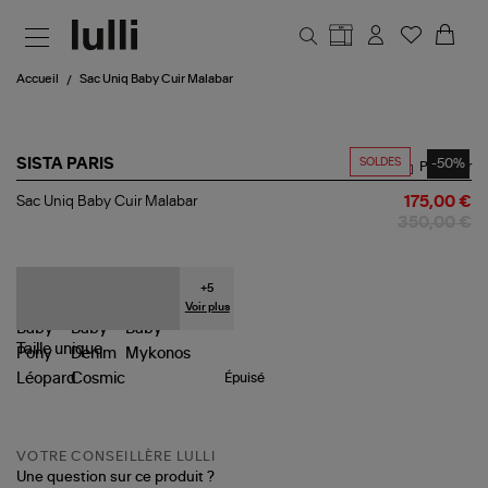
Aller au contenu principal
Accueil
Sac Uniq Baby Cuir Malabar
SOLDES
-50%
SISTA PARIS
Partager
Sac
Sac Uniq Baby Cuir Malabar
175,00 €
Uniq
350,00 €
Baby
Cuir
Malabar
+
5
Voir plus
Taille
unique
Épuisé
VOTRE CONSEILLÈRE LULLI
Une question sur ce produit ?