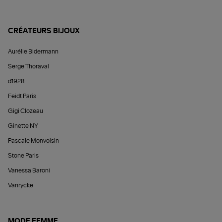
CRÉATEURS BIJOUX
Aurélie Bidermann
Serge Thoraval
d1928
Feidt Paris
Gigi Clozeau
Ginette NY
Pascale Monvoisin
Stone Paris
Vanessa Baroni
Vanrycke
MODE FEMME