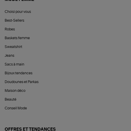
Choisi pour vous
Best-Sellers
Robes
Baskets femme
Sweatshirt
Jeans
Sacs à main
Bijoux tendances
Doudounes et Parkas
Maison déco
Beauté
Conseil Mode
OFFRES ET TENDANCES