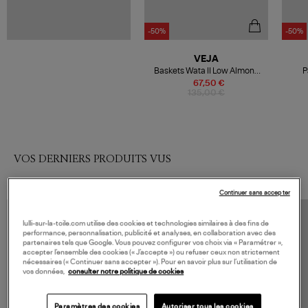
-50%
-50%
VEJA
Baskets Wata II Low Almond
P
Pierre
67,50 €
135,00 €
VOS DERNIERS PRODUITS VUS
Continuer sans accepter
lulli-sur-la-toile.com utilise des cookies et technologies similaires à des fins de
performance, personnalisation, publicité et analyses, en collaboration avec des
partenaires tels que Google. Vous pouvez configurer vos choix via « Paramétrer »,
accepter l’ensemble des cookies (« J’accepte ») ou refuser ceux non strictement
nécessaires (« Continuer sans accepter »). Pour en savoir plus sur l’utilisation de
vos données,
consulter notre politique de cookies
Paramètres des cookies
Autoriser tous les cookies