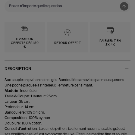
LIVRAISON
PAIEMENT EN
OFFERTE DÈS 150
RETOUR OFFERT
3X,4X
€
DESCRIPTION
Sac souple en python noir et gris. Bandoulière amovible par mousquetons.
Une poche plaquée à l'intérieur. Fermeture par aimant.
Made in :
Indonésie.
Taille & Coupe :
Hauteur : 25 cm.
Largeur : 35 cm.
Profondeur : 14 cm.
Bandoulière : 109 x 4 cm.
Composition :
100% python.
Doublure : 100% coton.
Conseil d'entretien :
Le cuir de python, facilement reconnaissable grâce à
ses écailles en relief, est synonyme de luxe. C'est une matière fine et souple.