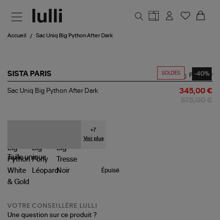
Aller au contenu principal
Accueil
Sac Uniq Big Python After Dark
SOLDES
-40%
SISTA PARIS
Partager
Sac
Sac Uniq Big Python After Dark
345,00 €
Uniq
575,00 €
Big
Python
After
Dark
+
7
Voir plus
Taille
unique
Épuisé
VOTRE CONSEILLÈRE LULLI
Une question sur ce produit ?