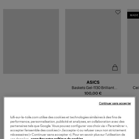
MADE 
ASICS
Baskets Gel-1130 Brilliant
Cei
White
100,00 €
Continuer sans accepter
lulli-sur-la-toile.com utilise des cookies et technologies similaires à des fins de
performance, personnalisation, publicité et analyses, en collaboration avec des
VOS DERNIERS PRODUITS VUS
partenaires tels que Google. Vous pouvez configurer vos choix via « Paramétrer »,
accepter l’ensemble des cookies (« J’accepte ») ou refuser ceux non strictement
nécessaires (« Continuer sans accepter »). Pour en savoir plus sur l’utilisation de