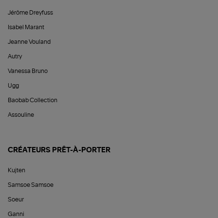
Jérôme Dreyfuss
Isabel Marant
Jeanne Vouland
Autry
Vanessa Bruno
Ugg
Baobab Collection
Assouline
CRÉATEURS PRÊT-À-PORTER
Kujten
Samsoe Samsoe
Soeur
Ganni