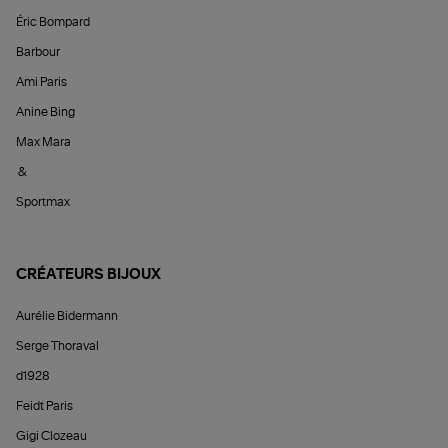
Éric Bompard
Barbour
Ami Paris
Anine Bing
Max Mara
&
Sportmax
CRÉATEURS BIJOUX
Aurélie Bidermann
Serge Thoraval
d1928
Feidt Paris
Gigi Clozeau