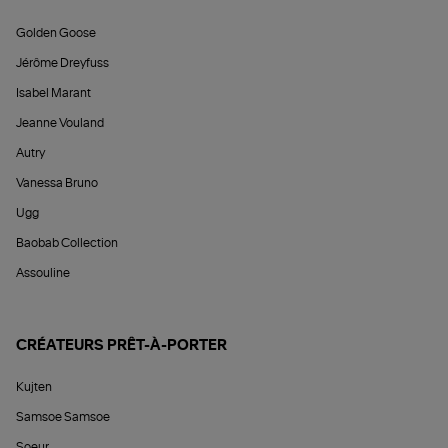
Golden Goose
Jérôme Dreyfuss
Isabel Marant
Jeanne Vouland
Autry
Vanessa Bruno
Ugg
Baobab Collection
Assouline
CRÉATEURS PRÊT-À-PORTER
Kujten
Samsoe Samsoe
Soeur