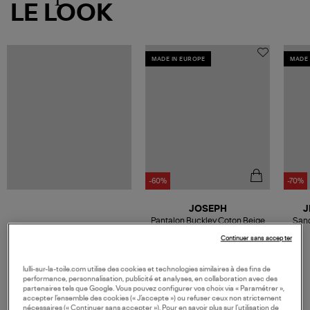
LE LOOK
MADE IN EUROPE
MADE 
-60%
-70%
JOSEPH
J
Pantalon Buckley Coton Beige
Sand
194,00 €
Continuer sans accepter
485,00 €
lulli-sur-la-toile.com utilise des cookies et technologies similaires à des fins de
performance, personnalisation, publicité et analyses, en collaboration avec des
partenaires tels que Google. Vous pouvez configurer vos choix via « Paramétrer »,
accepter l’ensemble des cookies (« J’accepte ») ou refuser ceux non strictement
VOS DERNIERS PRODUITS VUS
nécessaires (« Continuer sans accepter »). Pour en savoir plus sur l’utilisation de