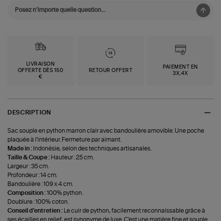
LIVRAISON
PAIEMENT EN
OFFERTE DÈS 150
RETOUR OFFERT
3X,4X
€
DESCRIPTION
Sac souple en python marron clair avec bandoulière amovible. Une poche
plaquée à l'intérieur. Fermeture par aimant.
Made in :
Indonésie, selon des techniques artisanales.
Taille & Coupe :
Hauteur : 25 cm.
Largeur : 35 cm.
Profondeur : 14 cm.
Bandoulière : 109 x 4 cm.
Composition :
100% python.
Doublure : 100% coton.
Conseil d'entretien :
Le cuir de python, facilement reconnaissable grâce à
ses écailles en relief, est synonyme de luxe. C'est une matière fine et souple.