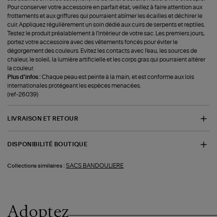
Pour conserver votre accessoire en parfait état, veillez à faire attention aux
frottements et aux griffures qui pourraient abîmer les écailles et déchirer le
cuir. Appliquez régulièrement un soin dédié aux cuirs de serpents et reptiles.
Testez le produit préalablement à l'intérieur de votre sac. Les premiers jours,
portez votre accessoire avec des vêtements foncés pour éviter le
dégorgement des couleurs. Evitez les contacts avec l'eau, les sources de
chaleur, le soleil, la lumière artificielle et les corps gras qui pourraient altérer
la couleur.
Plus d'infos :
Chaque peau est peinte à la main, et est conforme aux lois
internationales protégeant les espèces menacées.
(ref-26039)
LIVRAISON ET RETOUR
DISPONIBILITÉ BOUTIQUE
SACS BANDOULIERE
Collections similaires :
Adoptez