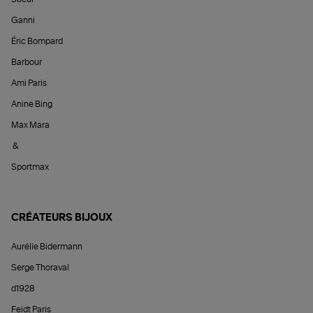
Ganni
Éric Bompard
Barbour
Ami Paris
Anine Bing
Max Mara
&
Sportmax
CRÉATEURS BIJOUX
Aurélie Bidermann
Serge Thoraval
d1928
Feidt Paris