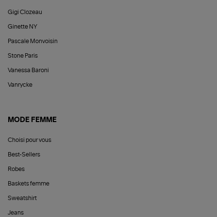
Gigi Clozeau
Ginette NY
Pascale Monvoisin
Stone Paris
Vanessa Baroni
Vanrycke
MODE FEMME
Choisi pour vous
Best-Sellers
Robes
Baskets femme
Sweatshirt
Jeans