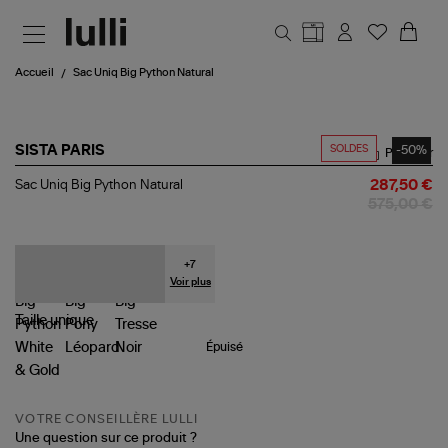
Aller au contenu principal
Accueil
Sac Uniq Big Python Natural
SOLDES
-50%
SISTA PARIS
Partager
Sac
Sac Uniq Big Python Natural
287,50 €
Uniq
575,00 €
Big
Python
Natural
+
7
Voir plus
Taille
unique
Épuisé
VOTRE CONSEILLÈRE LULLI
Une question sur ce produit ?