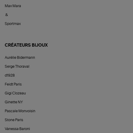
Max Mara
&
Sportmax
CRÉATEURS BIJOUX
Aurélie Bidermann
Serge Thoraval
d1928
Feidt Paris
Gigi Clozeau
Ginette NY
Pascale Monvoisin
Stone Paris
Vanessa Baroni