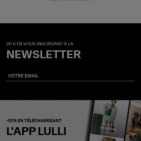
20 € EN VOUS INSCRIVANT À LA
NEWSLETTER
-10% EN TÉLÉCHARGEANT
L'APP LULLI