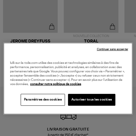
NOUVELLE COLLECTION
N
JEROME DREYFUSS
TORAL
Sac Bobi S Cuir Lamé
Mocassins Killian Sport
Continuer sans accepter
Champagne
Mousse
480,00 €
189,00 €
lulli-sur-la-toile.com utilise des cookies et technologies similaires à des fins de
performance, personnalisation, publicité et analyses, en collaboration avec des
partenaires tels que Google. Vous pouvez configurer vos choix via « Paramétrer »,
accepter l’ensemble des cookies (« J’accepte ») ou refuser ceux non strictement
nécessaires (« Continuer sans accepter »). Pour en savoir plus sur l’utilisation de
vos données,
consulter notre politique de cookies
Paramètres des cookies
Autoriser tous les cookies
LIVRAISON GRATUITE
à partir de 150 € d'achat*