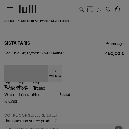
Aller au contenu principal
Accueil
Sac Uniq Big Python Silver Leather
SISTA PARIS
Partager
Sac
Sac Uniq Big Python Silver Leather
450,00 €
Uniq
Big
Python
Silver
+
7
Leather
Voir plus
Taille
unique
Épuisé
VOTRE CONSEILLÈRE LULLI
Une question sur ce produit ?