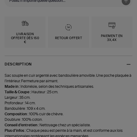
LIVRAISON
PAIEMENT EN
OFFERTE DÈS 150
RETOUR OFFERT
3X,4X
€
DESCRIPTION
Sac souple en cuir argenté avec bandoulière amovible. Une poche plaquée à
l'intérieur. Fermeture par aimant.
Made in :
Indonésie, selon des techniques artisanales.
Taille & Coupe :
Hauteur : 25 cm.
Largeur : 35 cm.
Profondeur : 14 cm.
Bandoulière : 109 x 4 cm.
Composition :
100% cuir de chèvre.
Doublure : 100% coton.
Conseil d'entretien :
Nettoyage chez un spécialiste.
Plus d'infos :
Chaque peau est peinte à la main, et est conforme aux lois
internationales protégeant les espèces menacées.