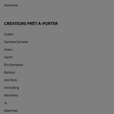
Assouline
CRÉATEURS PRÊT-À-PORTER
Kujten
Samsoe Samsoe
Soeur
Ganni
Éric Bompard
Barbour
Ami Paris
Anine Bing
Max Mara
&
Sportmax