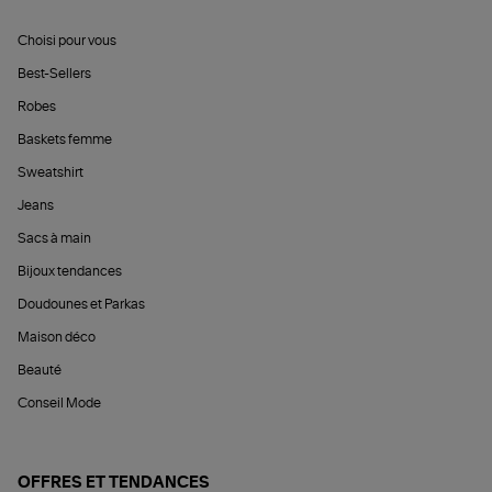
Choisi pour vous
Best-Sellers
Robes
Baskets femme
Sweatshirt
Jeans
Sacs à main
Bijoux tendances
Doudounes et Parkas
Maison déco
Beauté
Conseil Mode
OFFRES ET TENDANCES