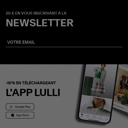
20 € EN VOUS INSCRIVANT À LA
NEWSLETTER
-10% EN TÉLÉCHARGEANT
L'APP LULLI