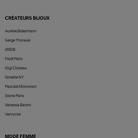
CRÉATEURS BIJOUX
Aurélie Bidermann
Serge Thoraval
d1928
Feidt Paris
Gigi Clozeau
Ginette NY
Pascale Monvoisin
Stone Paris
Vanessa Baroni
Vanrycke
MODE FEMME