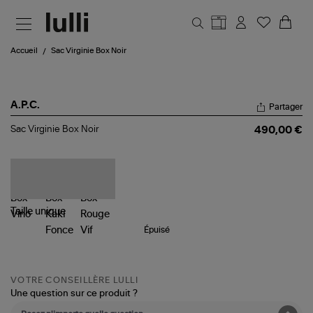
Aller au contenu principal
Accueil
Sac Virginie Box Noir
A.P.C.
Partager
Sac
Sac Virginie Box Noir
490,00 €
Virginie
Box
Noir
Taille
unique
Épuisé
VOTRE CONSEILLÈRE LULLI
Une question sur ce produit ?