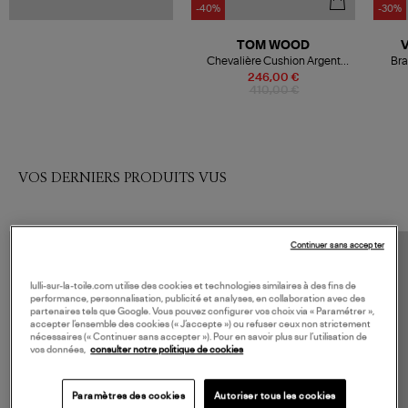
-40%
-30%
TOM WOOD
Chevalière Cushion Argent
Bra
Onyx
246,00 €
410,00 €
VOS DERNIERS PRODUITS VUS
Continuer sans accepter
lulli-sur-la-toile.com utilise des cookies et technologies similaires à des fins de
performance, personnalisation, publicité et analyses, en collaboration avec des
partenaires tels que Google. Vous pouvez configurer vos choix via « Paramétrer »,
accepter l’ensemble des cookies (« J’accepte ») ou refuser ceux non strictement
nécessaires (« Continuer sans accepter »). Pour en savoir plus sur l’utilisation de
vos données,
consulter notre politique de cookies
Paramètres des cookies
Autoriser tous les cookies