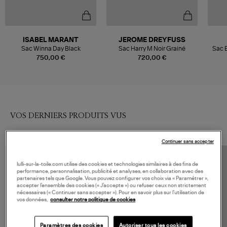
ISABEL MARANT
JEROME DREYFUSS
Sac Winna Day Black
Sac Harry M Noir Grainé
Sac B
750,00 €
720,00 €
VOS DERNIERS PRODUITS VUS
Continuer sans accepter
lulli-sur-la-toile.com utilise des cookies et technologies similaires à des fins de
performance, personnalisation, publicité et analyses, en collaboration avec des
partenaires tels que Google. Vous pouvez configurer vos choix via « Paramétrer »,
accepter l’ensemble des cookies (« J’accepte ») ou refuser ceux non strictement
nécessaires (« Continuer sans accepter »). Pour en savoir plus sur l’utilisation de
vos données,
consulter notre politique de cookies
Paramètres des cookies
Autoriser tous les cookies