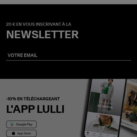
20 € EN VOUS INSCRIVANT À LA
NEWSLETTER
-10% EN TÉLÉCHARGEANT
L'APP LULLI