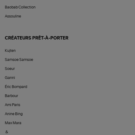
Baobab Collection
Assouline
CRÉATEURS PRÊT-À-PORTER
Kujten
Samsoe Samsoe
Soeur
Ganni
Éric Bompard
Barbour
Ami Paris
Anine Bing
Max Mara
&