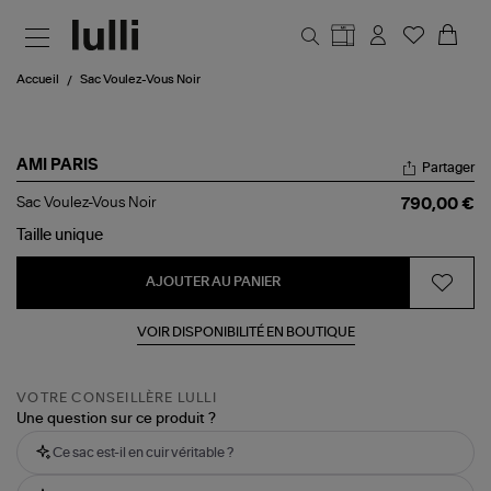
Aller au contenu principal
Accueil
Sac Voulez-Vous Noir
AMI PARIS
Partager
Sac
Sac Voulez-Vous Noir
790,00 €
Voulez-
Vous
Taille
unique
Noir
AJOUTER AU PANIER
VOIR DISPONIBILITÉ EN BOUTIQUE
VOTRE CONSEILLÈRE LULLI
Une question sur ce produit ?
Ce sac est-il en cuir véritable ?