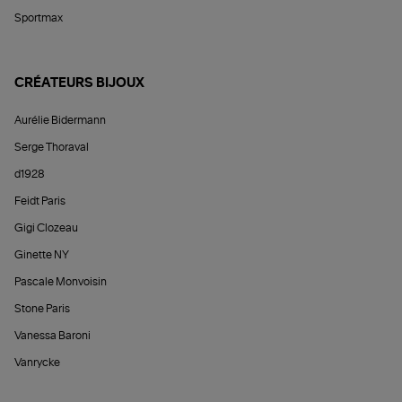
Sportmax
CRÉATEURS BIJOUX
Aurélie Bidermann
Serge Thoraval
d1928
Feidt Paris
Gigi Clozeau
Ginette NY
Pascale Monvoisin
Stone Paris
Vanessa Baroni
Vanrycke