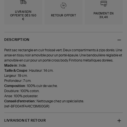
LIVRAISON
PAIEMENT EN
OFFERTE DÈS 150
RETOUR OFFERT
3X,4X
€
DESCRIPTION
Petit sac rectangle en cuir froissé vert. Deux compartiments à zips dorés. Une
anse en tissu noir amovible pour un porté épaule. Une bandoulière réglable et
amovible en cuir pour un porté cross body. Finitions métalliques dorées.
Made in :
Inde.
Taille & Coupe :
Hauteur : 14 cm.
Largeur : 19 cm.
Profondeur : 7 cm.
Composition :
100% cuir de vache.
Doublure : 100% coton.
Anse : 100% polyester.
Conseil d'entretien :
Nettoyage chez un spécialiste.
(ref-BF0041FAA1C13M60GR)
LIVRAISON ET RETOUR