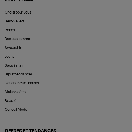
MODE FEMME
Choisi pour vous
Best-Sellers
Robes
Baskets femme
Sweatshirt
Jeans
Sacs à main
Bijoux tendances
Doudounes et Parkas
Maison déco
Beauté
Conseil Mode
OFFRES ET TENDANCES