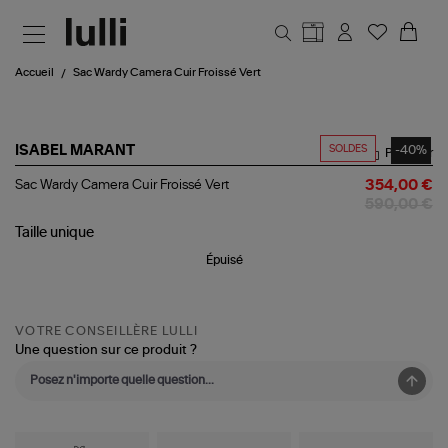
Aller au contenu principal
Accueil
Sac Wardy Camera Cuir Froissé Vert
SOLDES
-40%
ISABEL MARANT
Partager
Sac
Sac Wardy Camera Cuir Froissé Vert
354,00 €
Wardy
590,00 €
Camera
Cuir
Taille
unique
Froissé
Épuisé
Vert
VOTRE CONSEILLÈRE LULLI
Une question sur ce produit ?