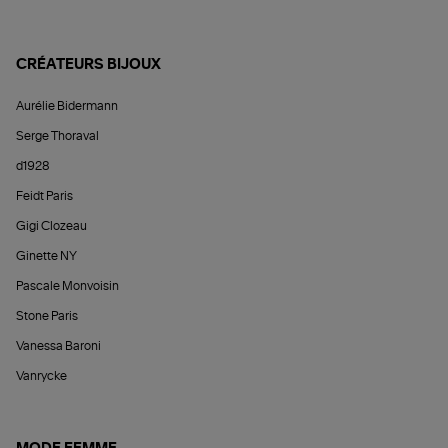
CRÉATEURS BIJOUX
Aurélie Bidermann
Serge Thoraval
d1928
Feidt Paris
Gigi Clozeau
Ginette NY
Pascale Monvoisin
Stone Paris
Vanessa Baroni
Vanrycke