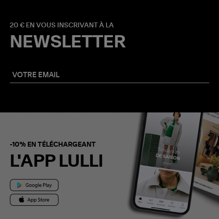
20 € EN VOUS INSCRIVANT À LA
NEWSLETTER
-10% EN TÉLÉCHARGEANT
L'APP LULLI