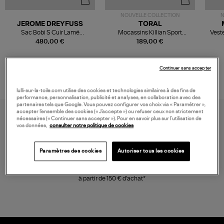
NOUVELLE COLLECTION
N
JEROME DREYFUSS
TORAL
Sac Bobi S Cuir Lamé
Mocassins Killian Sport
Veste
Champagne
Mousse
480,00 €
189,00 €
Continuer sans accepter
lulli-sur-la-toile.com utilise des cookies et technologies similaires à des fins de
performance, personnalisation, publicité et analyses, en collaboration avec des
partenaires tels que Google. Vous pouvez configurer vos choix via « Paramétrer »,
accepter l’ensemble des cookies (« J’accepte ») ou refuser ceux non strictement
nécessaires (« Continuer sans accepter »). Pour en savoir plus sur l’utilisation de
vos données,
consulter notre politique de cookies
Paramètres des cookies
Autoriser tous les cookies
LIVRAISON GRATUITE
à partir de 150 € d'achat*