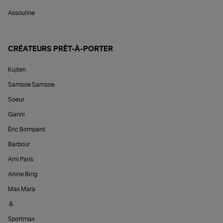
Assouline
CRÉATEURS PRÊT-À-PORTER
Kujten
Samsoe Samsoe
Soeur
Ganni
Éric Bompard
Barbour
Ami Paris
Anine Bing
Max Mara
&
Sportmax