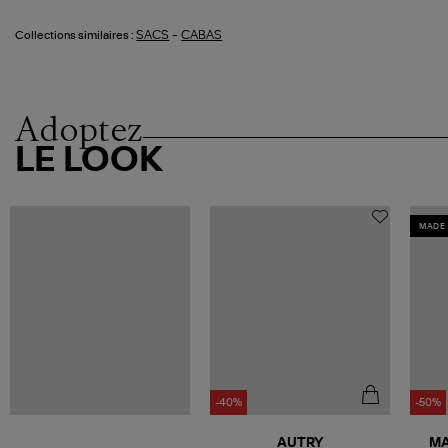
-
SACS
CABAS
Collections similaires :
Adoptez
LE LOOK
MADE 
-40%
-50%
AUTRY
MA