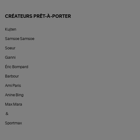
CRÉATEURS PRÊT-À-PORTER
Kujten
Samsoe Samsoe
Soeur
Ganni
Éric Bompard
Barbour
Ami Paris
Anine Bing
Max Mara
&
Sportmax