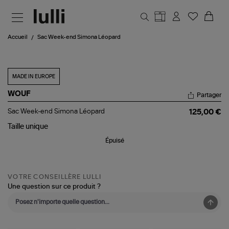
Aller au contenu principal
Accueil
Sac Week-end Simona Léopard
MADE IN EUROPE
WOUF
Partager
Sac
Sac Week-end Simona Léopard
125,00 €
Week-
end
Taille
unique
Simona
Épuisé
Léopard
VOTRE CONSEILLÈRE LULLI
Une question sur ce produit ?