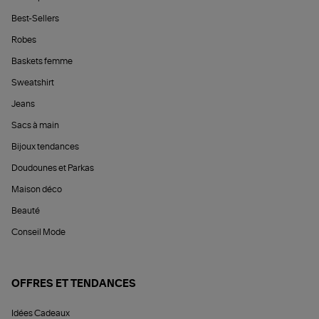
Best-Sellers
Robes
Baskets femme
Sweatshirt
Jeans
Sacs à main
Bijoux tendances
Doudounes et Parkas
Maison déco
Beauté
Conseil Mode
OFFRES ET TENDANCES
Idées Cadeaux