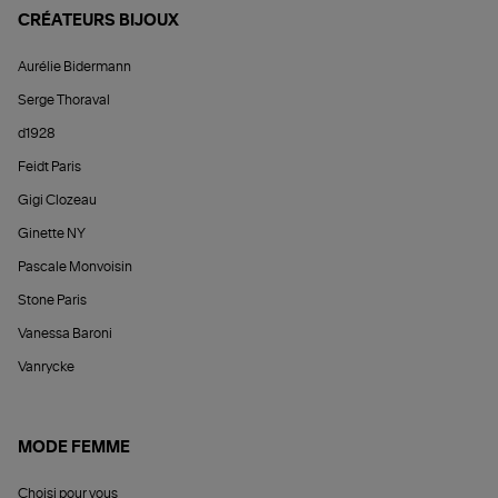
CRÉATEURS BIJOUX
Aurélie Bidermann
Serge Thoraval
d1928
Feidt Paris
Gigi Clozeau
Ginette NY
Pascale Monvoisin
Stone Paris
Vanessa Baroni
Vanrycke
MODE FEMME
Choisi pour vous