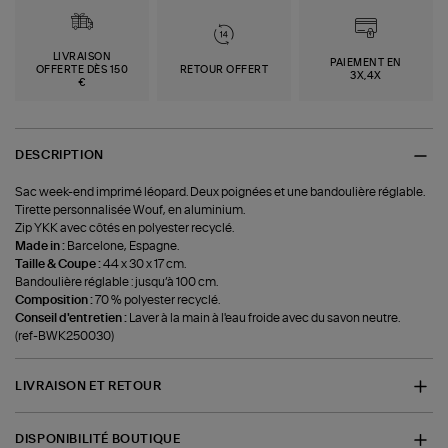
LIVRAISON
PAIEMENT EN
OFFERTE DÈS 150
RETOUR OFFERT
3X,4X
€
DESCRIPTION
Sac week-end imprimé léopard. Deux poignées et une bandoulière réglable.
Tirette personnalisée Wouf, en aluminium.
Zip YKK avec côtés en polyester recyclé.
Made in :
Barcelone, Espagne.
Taille & Coupe :
44 x 30 x 17 cm.
Bandoulière réglable : jusqu’à 100 cm.
Composition :
70 % polyester recyclé.
Conseil d'entretien :
Laver à la main à l'eau froide avec du savon neutre.
(ref-BWK250030)
LIVRAISON ET RETOUR
DISPONIBILITÉ BOUTIQUE