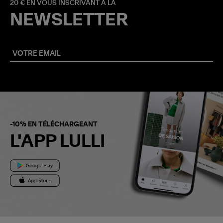
20 € EN VOUS INSCRIVANT À LA
NEWSLETTER
-10% EN TÉLÉCHARGEANT
L'APP LULLI