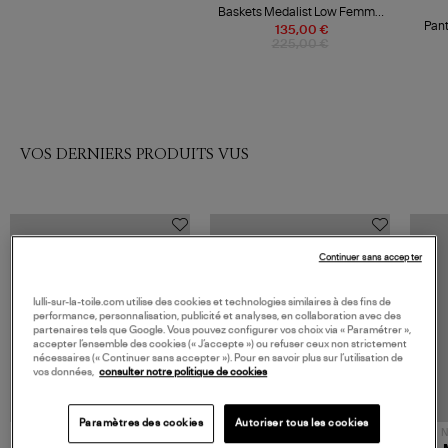
Baskets Medalist Low Femme
Leat Swoll Sh
Pant
135,00 €
225,00 €
VOS DERNIERS PRODUITS VUS
Continuer sans accepter
lulli-sur-la-toile.com utilise des cookies et technologies similaires à des fins de
performance, personnalisation, publicité et analyses, en collaboration avec des
partenaires tels que Google. Vous pouvez configurer vos choix via « Paramétrer »,
accepter l’ensemble des cookies (« J’accepte ») ou refuser ceux non strictement
nécessaires (« Continuer sans accepter »). Pour en savoir plus sur l’utilisation de
vos données,
consulter notre politique de cookies
Paramètres des cookies
Autoriser tous les cookies
NOUVELLE COLLECTION
N