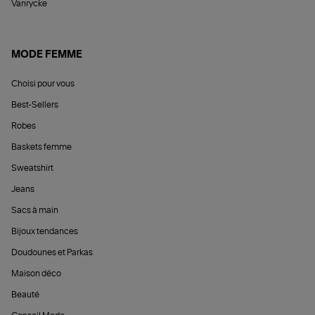
Vanrycke
MODE FEMME
Choisi pour vous
Best-Sellers
Robes
Baskets femme
Sweatshirt
Jeans
Sacs à main
Bijoux tendances
Doudounes et Parkas
Maison déco
Beauté