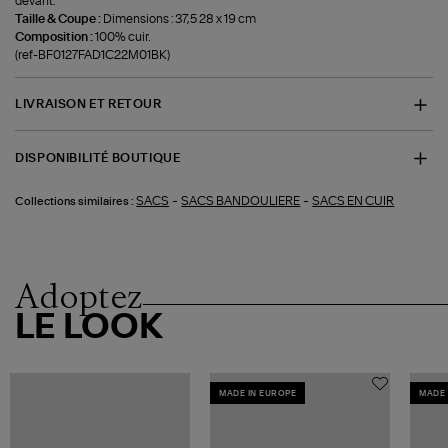
devant.
Taille & Coupe :
Dimensions : 37,5 28 x 19 cm
Composition :
100% cuir.
(ref-BF0127FAD1C22M01BK)
LIVRAISON ET RETOUR
DISPONIBILITÉ BOUTIQUE
-
-
SACS
SACS BANDOULIERE
SACS EN CUIR
Collections similaires :
Adoptez
LE LOOK
MADE IN EUROPE
MADE 