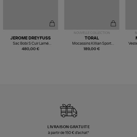
NOUVELLE COLLECTION
N
JEROME DREYFUSS
TORAL
Sac Bobi S Cuir Lamé
Mocassins Killian Sport
Veste
Champagne
Mousse
480,00 €
189,00 €
LIVRAISON GRATUITE
à partir de 150 € d'achat*