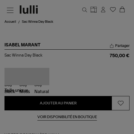
Aller au contenu principal
Accueil
Sac Winna Day Black
ISABEL MARANT
Partager
Sac
Sac Winna Day Black
750,00 €
Winna
Day
Black
Taille
unique
AJOUTER AU PANIER
VOIR DISPONIBILITÉ EN BOUTIQUE