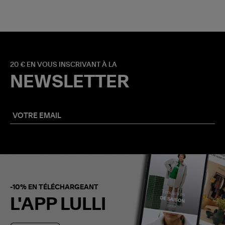
20 € EN VOUS INSCRIVANT À LA
NEWSLETTER
-10% EN TÉLÉCHARGEANT
L'APP LULLI