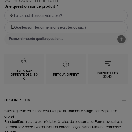
VOTRE CONSEILLÈRE LULLI
Une question sur ce produit ?
Le sac est-il en cuir véritable ?
Quelles sont les dimensions exactes du sac ?
LIVRAISON
PAIEMENT EN
OFFERTE DÈS 150
RETOUR OFFERT
3X,4X
€
DESCRIPTION
Sac baguette en cuir de veau souple au toucher vintage. Porté épaule et
croisé
Bandoulière ajustable et réglable à l'aide de bouton clou. Pattes avec rivets.
Fermeture zippée avec curseur et cordon. Logo "Isabel Marant" embossé