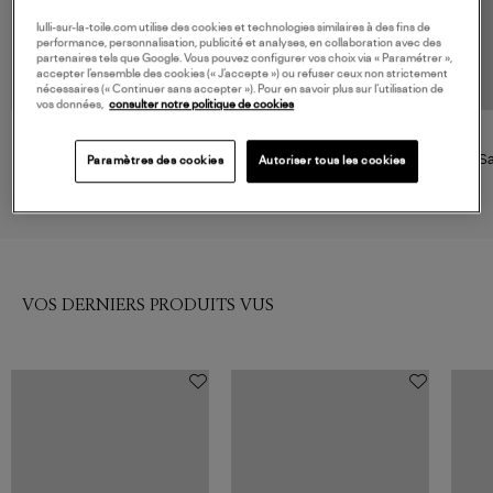
lulli-sur-la-toile.com utilise des cookies et technologies similaires à des fins de
performance, personnalisation, publicité et analyses, en collaboration avec des
partenaires tels que Google. Vous pouvez configurer vos choix via « Paramétrer »,
accepter l’ensemble des cookies (« J’accepte ») ou refuser ceux non strictement
nécessaires (« Continuer sans accepter »). Pour en savoir plus sur l’utilisation de
vos données,
consulter notre politique de cookies
ISABEL MARANT
JEROME DREYFUSS
Sac Altay Small Noir
Sac Bobi S Python Noir
Sa
Paramètres des cookies
Autoriser tous les cookies
790,00 €
1 040,00 €
VOS DERNIERS PRODUITS VUS