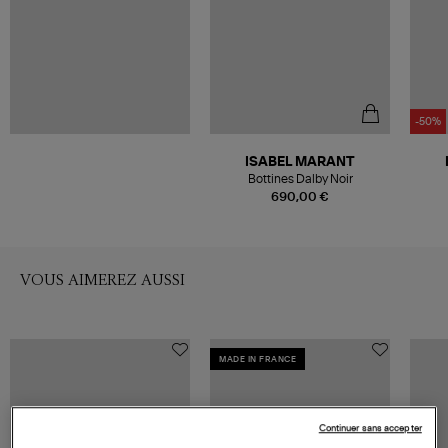
-50%
ISABEL MARANT
Bottines Dalby Noir
690,00 €
VOUS AIMEREZ AUSSI
MADE IN FRANCE
Continuer sans accepter