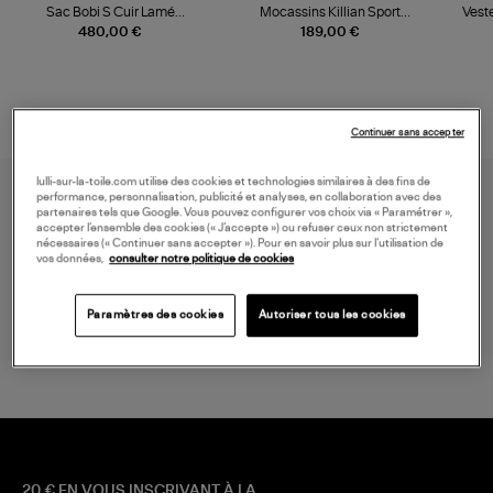
Sac Bobi S Cuir Lamé
Mocassins Killian Sport
Veste
Champagne
Mousse
480,00 €
189,00 €
Continuer sans accepter
lulli-sur-la-toile.com utilise des cookies et technologies similaires à des fins de
performance, personnalisation, publicité et analyses, en collaboration avec des
partenaires tels que Google. Vous pouvez configurer vos choix via « Paramétrer »,
accepter l’ensemble des cookies (« J’accepte ») ou refuser ceux non strictement
nécessaires (« Continuer sans accepter »). Pour en savoir plus sur l’utilisation de
vos données,
consulter notre politique de cookies
LIVRAISON GRATUITE
Paramètres des cookies
Autoriser tous les cookies
à partir de 150 € d'achat*
20 € EN VOUS INSCRIVANT À LA