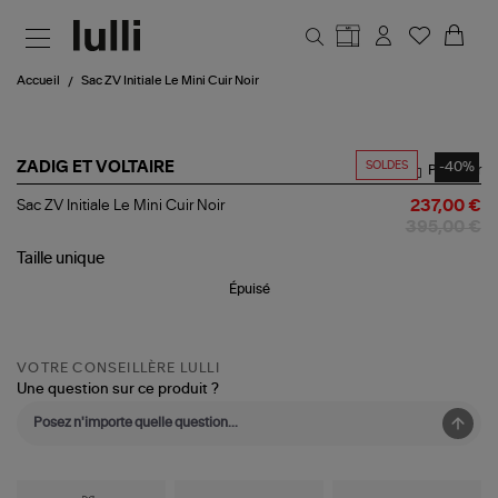
Aller au contenu principal
Accueil
Sac ZV Initiale Le Mini Cuir Noir
SOLDES
-40%
ZADIG ET VOLTAIRE
Partager
Sac
Sac ZV Initiale Le Mini Cuir Noir
237,00 €
ZV
395,00 €
Initiale
Le
Taille
unique
Mini
Épuisé
Cuir
Noir
VOTRE CONSEILLÈRE LULLI
Une question sur ce produit ?