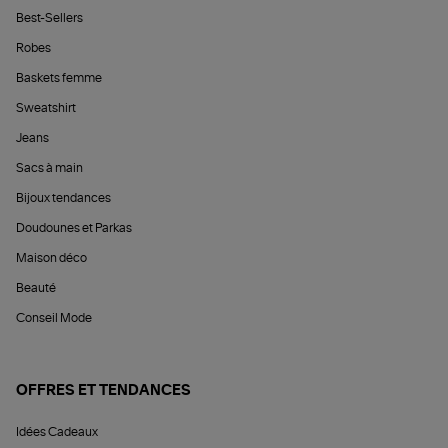
Best-Sellers
Robes
Baskets femme
Sweatshirt
Jeans
Sacs à main
Bijoux tendances
Doudounes et Parkas
Maison déco
Beauté
Conseil Mode
OFFRES ET TENDANCES
Idées Cadeaux