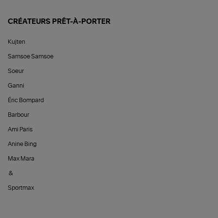
CRÉATEURS PRÊT-À-PORTER
Kujten
Samsoe Samsoe
Soeur
Ganni
Éric Bompard
Barbour
Ami Paris
Anine Bing
Max Mara
&
Sportmax