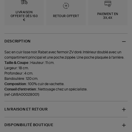
LIVRAISON
PAIEMENT EN
OFFERTE DÈS 150
RETOUR OFFERT
3X,4X
€
DESCRIPTION
Sac en cuir lisse noir. Rabat avec fermoir ZV doré. Intérieur doublé avec un
compartiment principal et une poche zippée. Une poche plaquée à l'arrière.
Taille & Coupe :
Hauteur : 11 cm.
Largeur : 18 cm.
Profondeur : 4 cm.
Bandoulière : 120 cm.
Composition :
100% cuir de vachette.
Conseil d'entretien :
Nettoyage chez un spécialiste.
(ref-LWBA00028001)
LIVRAISON ET RETOUR
DISPONIBILITÉ BOUTIQUE