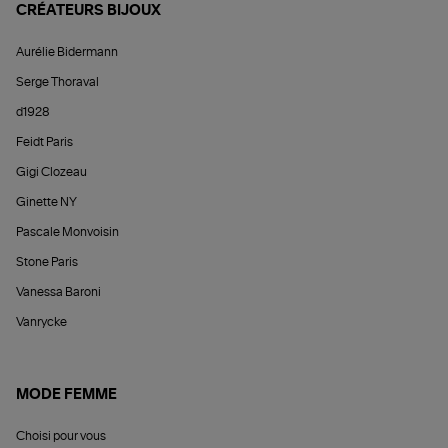
CRÉATEURS BIJOUX
Aurélie Bidermann
Serge Thoraval
d1928
Feidt Paris
Gigi Clozeau
Ginette NY
Pascale Monvoisin
Stone Paris
Vanessa Baroni
Vanrycke
MODE FEMME
Choisi pour vous