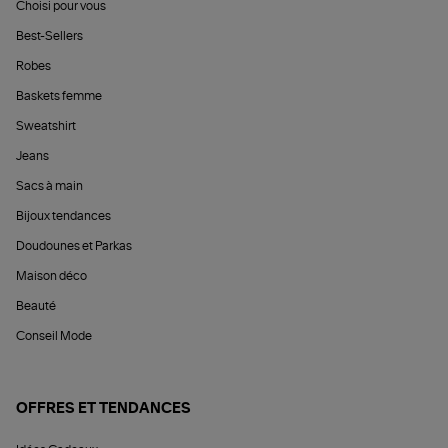
Choisi pour vous
Best-Sellers
Robes
Baskets femme
Sweatshirt
Jeans
Sacs à main
Bijoux tendances
Doudounes et Parkas
Maison déco
Beauté
Conseil Mode
OFFRES ET TENDANCES