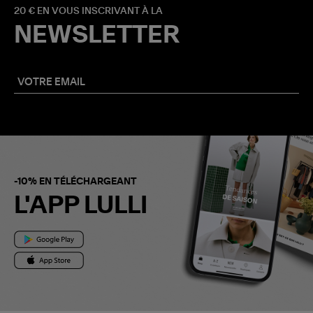
20 € EN VOUS INSCRIVANT À LA
NEWSLETTER
-10% EN TÉLÉCHARGEANT
L'APP LULLI