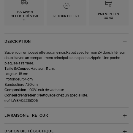
LIVRAISON
PAIEMENT EN
OFFERTE DÈS 150
RETOUR OFFERT
3X,4X
€
DESCRIPTION
Sac en cuir embossé effet iguane noir. Rabat avec fermoir ZV doré. Intérieur
doublé avec un compartiment principal et une poche zippée. Une poche
plaquée à l'arrière.
Taille & Coupe :
Hauteur : 11 cm.
Largeur : 18 cm.
Profondeur : 4 cm.
Bandoulière : 120 cm.
Composition :
100% cuir de vachette.
Conseil d'entretien :
Nettoyage chez un spécialiste.
(ref-LWBA02215001)
LIVRAISON ET RETOUR
DISPONIBILITÉ BOUTIQUE