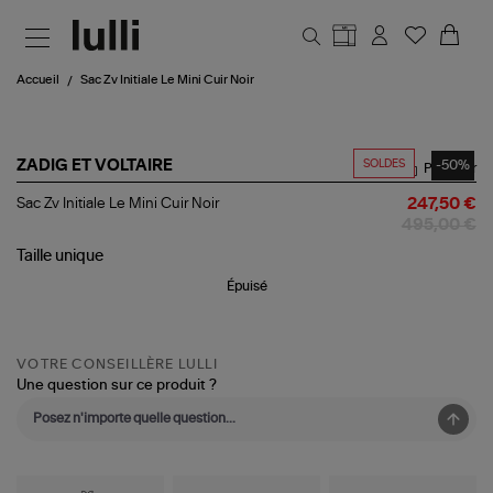
Aller au contenu principal
Accueil
Sac Zv Initiale Le Mini Cuir Noir
SOLDES
-50%
ZADIG ET VOLTAIRE
Partager
Sac
Sac Zv Initiale Le Mini Cuir Noir
247,50 €
Zv
495,00 €
Initiale
Le
Taille
unique
Mini
Épuisé
Cuir
Noir
VOTRE CONSEILLÈRE LULLI
Une question sur ce produit ?