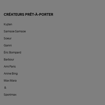
CRÉATEURS PRÊT-À-PORTER
Kujten
Samsoe Samsoe
Soeur
Ganni
Éric Bompard
Barbour
Ami Paris
Anine Bing
Max Mara
&
Sportmax