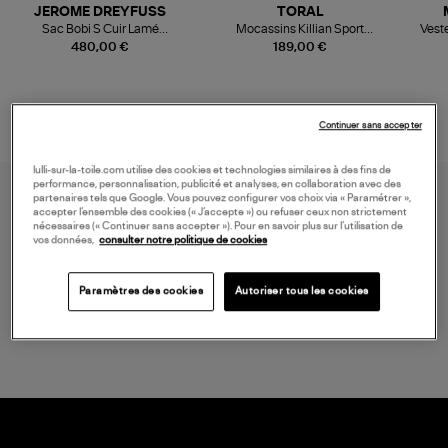
JEROME DREYFUSS
TORAL
Sac Bobi S Cuir Lamé
Mocassins Killian Sport
Veste
Champagne
Mousse
480,00 €
189,00 €
Continuer sans accepter
lulli-sur-la-toile.com utilise des cookies et technologies similaires à des fins de
performance, personnalisation, publicité et analyses, en collaboration avec des
partenaires tels que Google. Vous pouvez configurer vos choix via « Paramétrer »,
accepter l’ensemble des cookies (« J’accepte ») ou refuser ceux non strictement
nécessaires (« Continuer sans accepter »). Pour en savoir plus sur l’utilisation de
vos données,
consulter notre politique de cookies
Paramètres des cookies
Autoriser tous les cookies
LIVRAISON GRATUITE
à partir de 150 € d'achat*