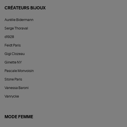
CRÉATEURS BIJOUX
Aurélie Bidermann
Serge Thoraval
d1928
Feidt Paris
Gigi Clozeau
Ginette NY
Pascale Monvoisin
Stone Paris
Vanessa Baroni
Vanrycke
MODE FEMME