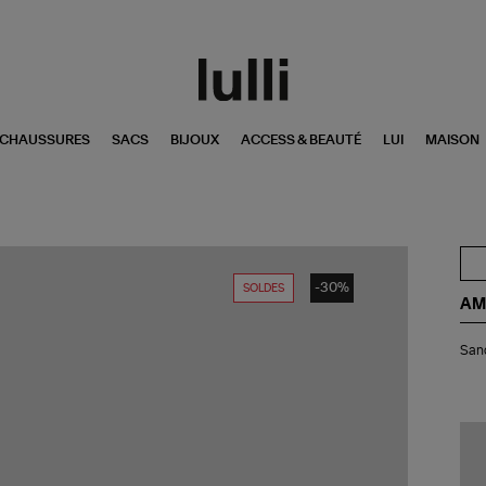
CHAUSSURES
SACS
BIJOUX
ACCESS & BEAUTÉ
LUI
MAISON
-30%
SOLDES
AM
San
Sand
Dan
Kak
Li