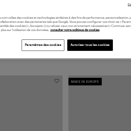
Coll
Co
oile.com utilise des cookies et technologies similaires à des fins de performance, personnalisation, p
collaboration avec des partenaires tels que Google. Vous pouvez configurer vos choix via « Param
semble des cookies (« J’accepte ») ou refuser ceux non strictement nécessaires (« Continuer san
 plus sur l’utilisation de vos données,
consulter notre politique de cookies
Paramètres des cookies
Autoriser tous les cookies
MADE IN EUROPE