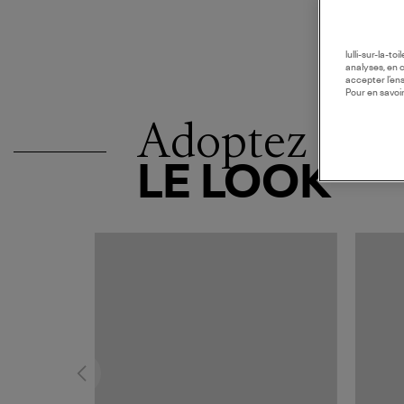
lulli-sur-la-t
analyses, en 
accepter l’en
Pour en savoir
Adoptez
LE LOOK