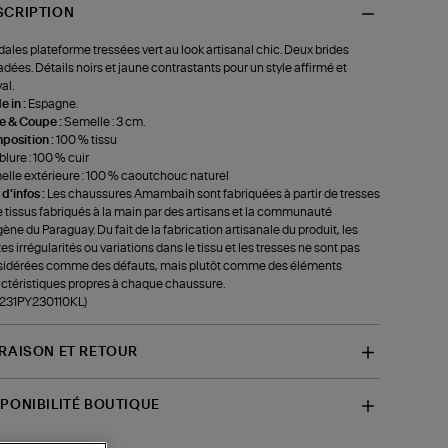
SCRIPTION
ales plateforme tressées vert au look artisanal chic. Deux brides
adées. Détails noirs et jaune contrastants pour un style affirmé et
al.
 in :
Espagne.
le & Coupe :
Semelle : 3 cm.
position :
100 % tissu
lure : 100 % cuir
lle extérieure : 100 % caoutchouc naturel
 d'infos :
Les chaussures Amambaih sont fabriquées à partir de tresses
e tissus fabriqués à la main par des artisans et la communauté
gène du Paraguay. Du fait de la fabrication artisanale du produit, les
tes irrégularités ou variations dans le tissu et les tresses ne sont pas
idérées comme des défauts, mais plutôt comme des éléments
ctéristiques propres à chaque chaussure.
-231PY230110KL)
VRAISON ET RETOUR
SPONIBILITÉ BOUTIQUE