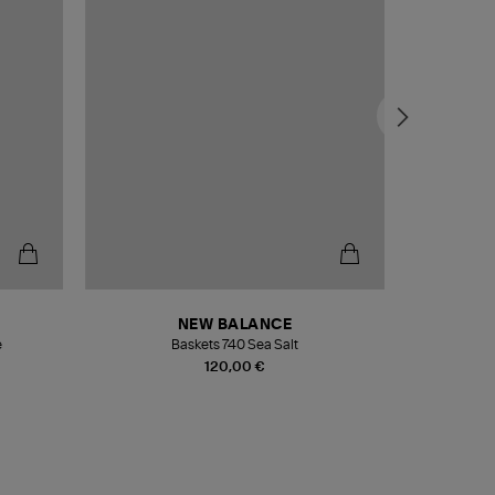
NEW BALANCE
e
Baskets 740 Sea Salt
Veste
120,00 €