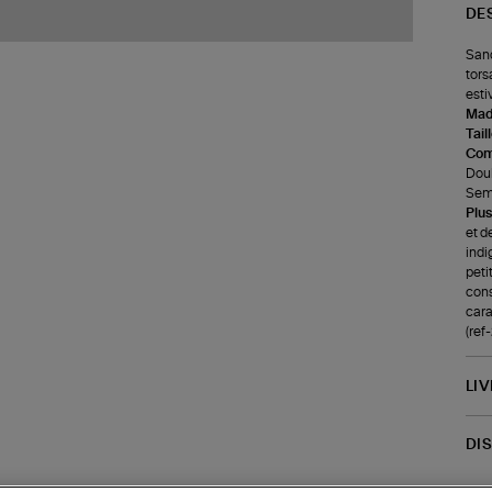
DE
Sand
tors
estiv
Made
Tail
Com
Doub
Seme
Plus
et d
indi
peti
cons
cara
(ref
LI
DI