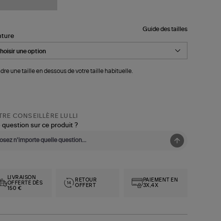
Guide des tailles
nture
dre une taille en dessous de votre taille habituelle.
RE CONSEILLÈRE LULLI
 question sur ce produit ?
LIVRAISON
RETOUR
PAIEMENT EN
OFFERTE DÈS
OFFERT
3X,4X
150 €