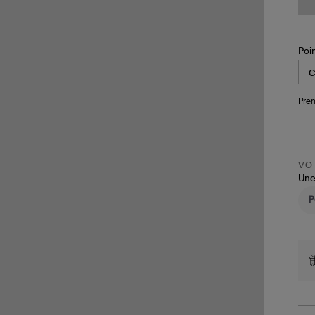
Poi
Pren
VOT
Une