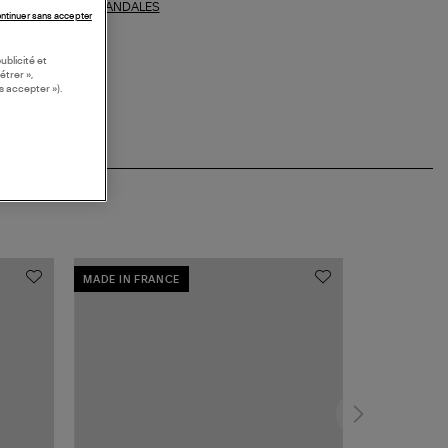
SANDALES
ections similaires :
ntinuer sans accepter
ublicité et
étrer »,
s accepter »).
MADE IN FRANCE