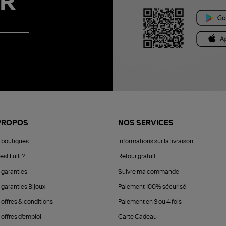
R
PROPOS
NOS SERVICES
 boutiques
Informations sur la livraison
est Lulli ?
Retour gratuit
 garanties
Suivre ma commande
 garanties Bijoux
Paiement 100% sécurisé
 offres & conditions
Paiement en 3 ou 4 fois
offres d'emploi
Carte Cadeau