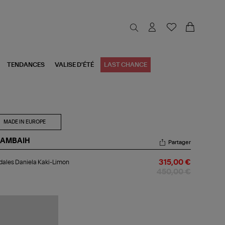
TENDANCES
VALISE D'ÉTÉ
LAST CHANCE
MADE IN EUROPE
AMBAIH
Partager
dales
ales Daniela Kaki-Limon
315,00 €
iela
i-
450,00 €
mon