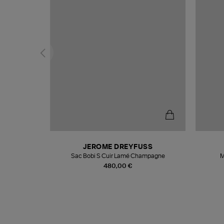
N
JEROME DREYFUSS
te
Sac Bobi S Cuir Lamé Champagne
M
480,00 €