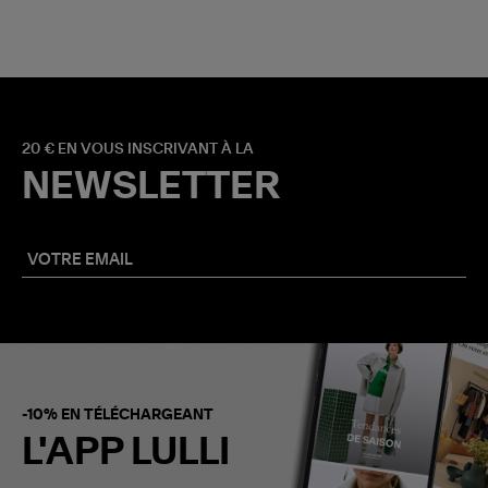
20 € EN VOUS INSCRIVANT À LA
NEWSLETTER
-10% EN TÉLÉCHARGEANT
L'APP LULLI