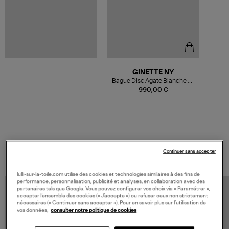
GINETTE NY
Bague Disc Agate Blanche Or
Rose
990,00 €
VOS DERNIERS PRODUITS VUS
Continuer sans accepter
lulli-sur-la-toile.com utilise des cookies et technologies similaires à des fins de
performance, personnalisation, publicité et analyses, en collaboration avec des
partenaires tels que Google. Vous pouvez configurer vos choix via « Paramétrer »,
accepter l’ensemble des cookies (« J’accepte ») ou refuser ceux non strictement
nécessaires (« Continuer sans accepter »). Pour en savoir plus sur l’utilisation de
vos données,
consulter notre politique de cookies