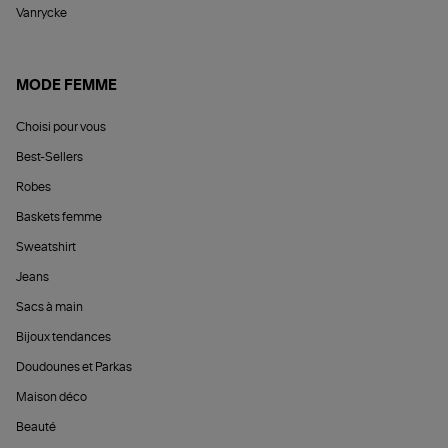
Vanrycke
MODE FEMME
Choisi pour vous
Best-Sellers
Robes
Baskets femme
Sweatshirt
Jeans
Sacs à main
Bijoux tendances
Doudounes et Parkas
Maison déco
Beauté