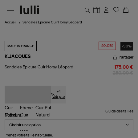
Aller au contenu principal
Accueil
Sandales Epicure Cuir Horsy Léopard
SOLDES
-30%
MADE IN FRANCE
K.JACQUES
Partager
Sandales
Sandales Epicure Cuir Horsy Léopard
175,00 €
Epicure
250,00 €
Cuir
Horsy
Léopard
+
4
Voir plus
Guide des tailles
Pointure
Prenez votre taille habituelle.