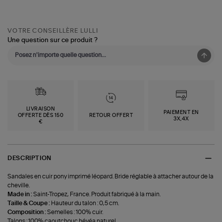
VOTRE CONSEILLÈRE LULLI
Une question sur ce produit ?
LIVRAISON
PAIEMENT EN
OFFERTE DÈS 150
RETOUR OFFERT
3X,4X
€
DESCRIPTION
Sandales en cuir pony imprimé léopard. Bride réglable à attacher autour de la
cheville.
Made in :
Saint-Tropez, France. Produit fabriqué à la main.
Taille & Coupe :
Hauteur du talon : 0,5 cm.
Composition :
Semelles : 100% cuir.
Talons : 100% caoutchouc hévéa naturel.