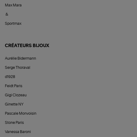
Max Mara
&
Sportmax
CRÉATEURS BIJOUX
Aurélie Bidermann
Serge Thoraval
d1928
Feidt Paris
Gigi Clozeau
Ginette NY
Pascale Monvoisin
Stone Paris
Vanessa Baroni