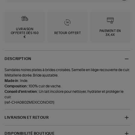
LIVRAISON
PAIEMENT EN
OFFERTE DÈS 150
RETOUR OFFERT
3X,4X
€
DESCRIPTION
Sandales noires plates à brides croisées. Semelle en liège recouverte de cuir.
Métallerie dorée. Bride ajustable.
Made in :
Inde.
Composition :
100% cuir de vache.
Conseil d'entretien :
Un lait incolore pour nettoyer, hydrater et protéger le
cuir.
(ref-CHA0802MEXICONOI01)
LIVRAISON ET RETOUR
DISPONIBILITÉ BOUTIQUE