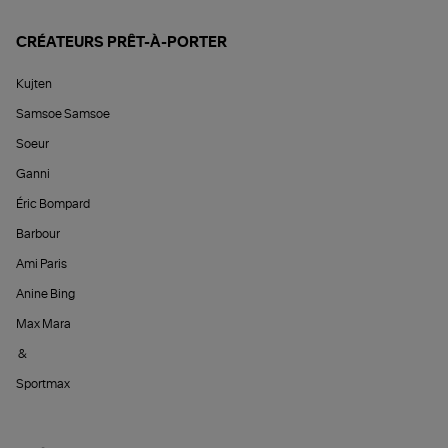
CRÉATEURS PRÊT-À-PORTER
Kujten
Samsoe Samsoe
Soeur
Ganni
Éric Bompard
Barbour
Ami Paris
Anine Bing
Max Mara
&
Sportmax