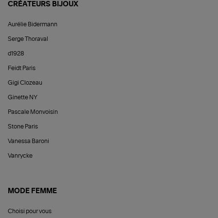
CRÉATEURS BIJOUX
Aurélie Bidermann
Serge Thoraval
d1928
Feidt Paris
Gigi Clozeau
Ginette NY
Pascale Monvoisin
Stone Paris
Vanessa Baroni
Vanrycke
MODE FEMME
Choisi pour vous