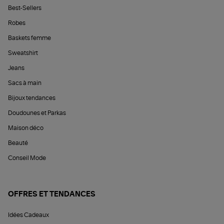
Best-Sellers
Robes
Baskets femme
Sweatshirt
Jeans
Sacs à main
Bijoux tendances
Doudounes et Parkas
Maison déco
Beauté
Conseil Mode
OFFRES ET TENDANCES
Idées Cadeaux