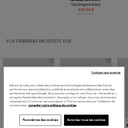
Top Gregoria Black
372,00 €
620,00 €
VOS DERNIERS PRODUITS VUS
Continuer sans accepter
lulli-sur-la-toile.com utilise des cookies et technologies similaires à des fins de
performance, personnalisation, publicité et analyses, en collaboration avec des
partenaires tels que Google. Vous pouvez configurer vos choix via « Paramétrer »,
accepter l’ensemble des cookies (« J’accepte ») ou refuser ceux non strictement
nécessaires (« Continuer sans accepter »). Pour en savoir plus sur l’utilisation de
vos données,
consulter notre politique de cookies
Paramètres des cookies
Autoriser tous les cookies
NOUVELLE COLLECTION
N
JEROME DREYFUSS
TORAL