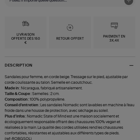
LIVRAISON
PAIEMENT EN
OFFERTE DÈS 150
RETOUR OFFERT
3X,4X
€
DESCRIPTION
Sandales pour femme, en corde beige. Tressage sur le pied, ajustable par
corde coulissante au talon. Semelle en caoutchouc.
Made in :
Nicaragua, fabriqué artisanalement.
Taille & Coupe :
Semelles : 2 cm.
Composition :
100% polypropylène.
Conseil d'entretien :
Les sandales Nomadic sont lavables en machine à l'eau
froide dans une housse de protection, avec séchage au soleil.
Plus d'infos :
Nomadic State of Mind est une maison socialement et
écologiquement responsable offrant des chaussures 100% vegan et
réalisées à la main. La qualité des cordes utilisées rend les chaussures
confortables, résistantes et ajustables aux différents types de pieds.
(ref-ROBGSOL)