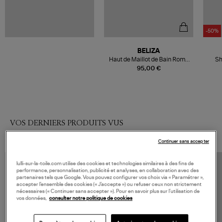
-50%
BELIZA
Haut de Maillot de Bain Romy
Sh
Vert
95,00 €
VOS DERNIERS PRODUITS VUS
Continuer sans accepter
lulli-sur-la-toile.com utilise des cookies et technologies similaires à des fins de
performance, personnalisation, publicité et analyses, en collaboration avec des
partenaires tels que Google. Vous pouvez configurer vos choix via « Paramétrer »,
accepter l’ensemble des cookies (« J’accepte ») ou refuser ceux non strictement
nécessaires (« Continuer sans accepter »). Pour en savoir plus sur l’utilisation de
vos données,
consulter notre politique de cookies