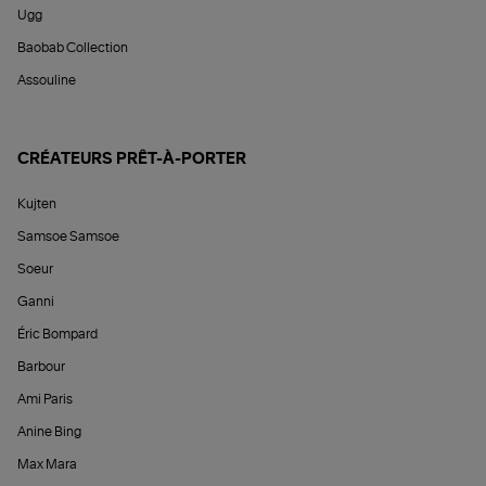
Ugg
Baobab Collection
Assouline
CRÉATEURS PRÊT-À-PORTER
Kujten
Samsoe Samsoe
Soeur
Ganni
Éric Bompard
Barbour
Ami Paris
Anine Bing
Max Mara