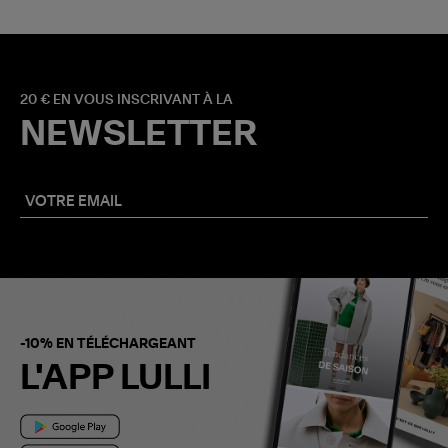
20 € EN VOUS INSCRIVANT À LA
NEWSLETTER
-10% EN TÉLÉCHARGEANT
L'APP LULLI