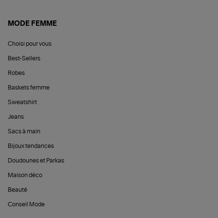
MODE FEMME
Choisi pour vous
Best-Sellers
Robes
Baskets femme
Sweatshirt
Jeans
Sacs à main
Bijoux tendances
Doudounes et Parkas
Maison déco
Beauté
Conseil Mode