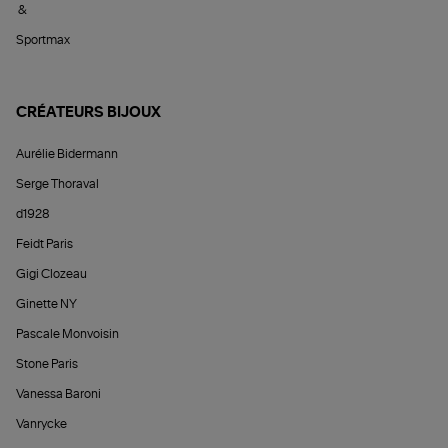
&
Sportmax
CRÉATEURS BIJOUX
Aurélie Bidermann
Serge Thoraval
d1928
Feidt Paris
Gigi Clozeau
Ginette NY
Pascale Monvoisin
Stone Paris
Vanessa Baroni
Vanrycke