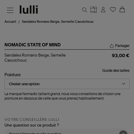
Aller au contenu principal
Accueil
Sandales Romano Beige, Semelle Caoutchouc
NOMADIC STATE OF MIND
Partager
Sandales
Sandales Romano Beige, Semelle
93,00 €
Romano
Caoutchouc
Beige,
Semelle
Guide des tailles
Caoutchouc
Pointure
La marque Nomadic taillant grand, nous vous conseillons de choisir une
pointure en dessous de celle que vous prenez habituellement.
VOTRE CONSEILLÈRE LULLI
Une question sur ce produit ?