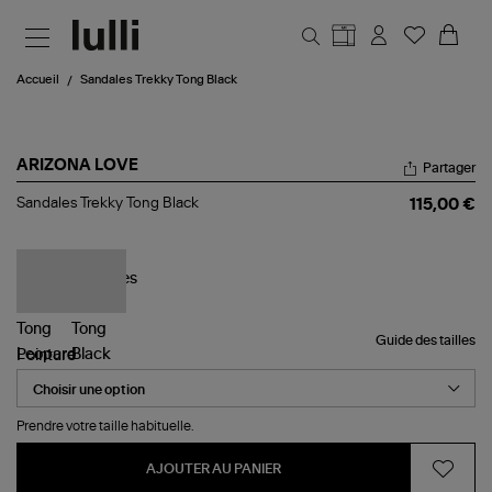
Aller au contenu principal
Accueil
Sandales Trekky Tong Black
ARIZONA LOVE
Partager
Sandales
Sandales Trekky Tong Black
115,00 €
Trekky
Tong
Black
Guide des tailles
Pointure
Prendre votre taille habituelle.
AJOUTER AU PANIER