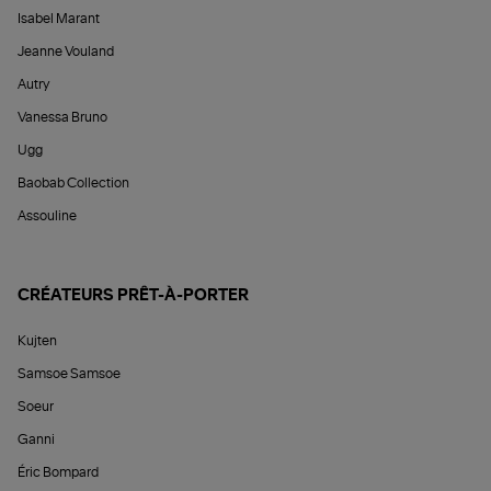
Isabel Marant
Jeanne Vouland
Autry
Vanessa Bruno
Ugg
Baobab Collection
Assouline
CRÉATEURS PRÊT-À-PORTER
Kujten
Samsoe Samsoe
Soeur
Ganni
Éric Bompard