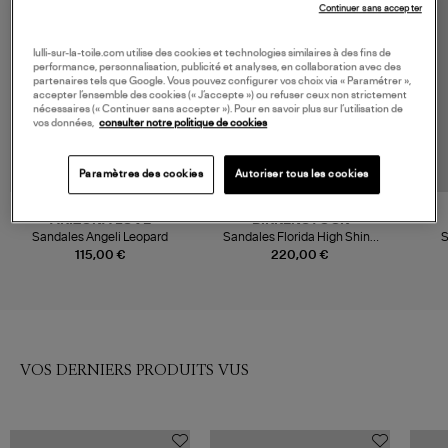
MADE IN EUROPE
Continuer sans accepter
lulli-sur-la-toile.com utilise des cookies et technologies similaires à des fins de
performance, personnalisation, publicité et analyses, en collaboration avec des
partenaires tels que Google. Vous pouvez configurer vos choix via « Paramétrer »,
accepter l’ensemble des cookies (« J’accepte ») ou refuser ceux non strictement
nécessaires (« Continuer sans accepter »). Pour en savoir plus sur l’utilisation de
vos données,
consulter notre politique de cookies
Paramètres des cookies
Autoriser tous les cookies
ARIZONA LOVE
BIRKENSTOCK
Sandales Angeli Leopard
Sandales Florida High Shine
S
Black
115,00 €
220,00 €
VOS DERNIERS PRODUITS VUS