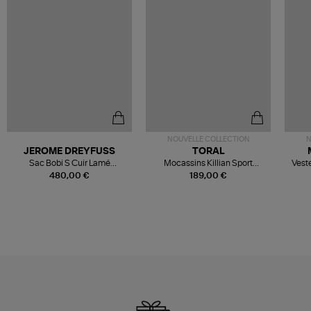
NOUVELLE COLLECTION
N
JEROME DREYFUSS
TORAL
Sac Bobi S Cuir Lamé
Mocassins Killian Sport
Veste
Champagne
Mousse
480,00 €
189,00 €