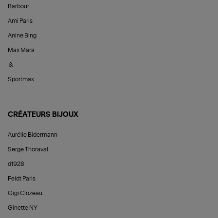
Barbour
Ami Paris
Anine Bing
Max Mara
&
Sportmax
CRÉATEURS BIJOUX
Aurélie Bidermann
Serge Thoraval
d1928
Feidt Paris
Gigi Clozeau
Ginette NY