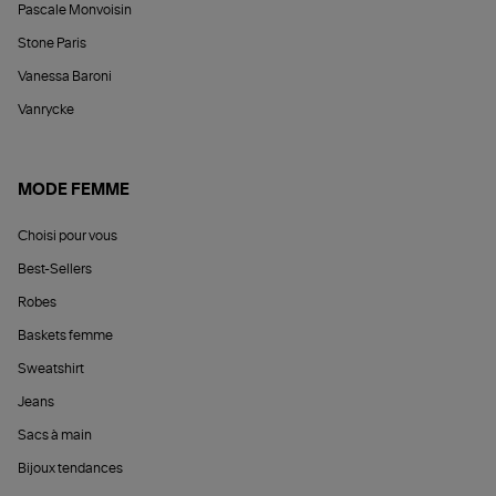
Pascale Monvoisin
Stone Paris
Vanessa Baroni
Vanrycke
MODE FEMME
Choisi pour vous
Best-Sellers
Robes
Baskets femme
Sweatshirt
Jeans
Sacs à main
Bijoux tendances