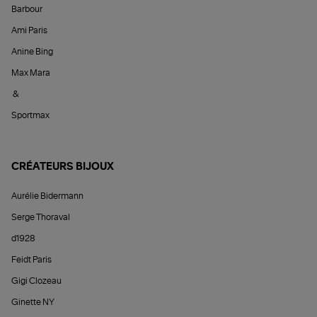
Barbour
Ami Paris
Anine Bing
Max Mara
&
Sportmax
CRÉATEURS BIJOUX
Aurélie Bidermann
Serge Thoraval
d1928
Feidt Paris
Gigi Clozeau
Ginette NY