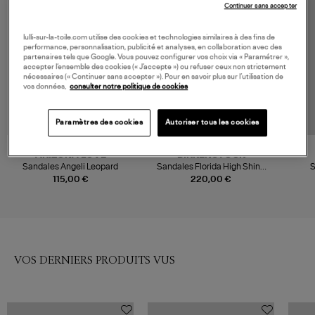
MADE IN EUROPE
Continuer sans accepter
lulli-sur-la-toile.com utilise des cookies et technologies similaires à des fins de
performance, personnalisation, publicité et analyses, en collaboration avec des
partenaires tels que Google. Vous pouvez configurer vos choix via « Paramétrer »,
accepter l’ensemble des cookies (« J’accepte ») ou refuser ceux non strictement
nécessaires (« Continuer sans accepter »). Pour en savoir plus sur l’utilisation de
vos données,
consulter notre politique de cookies
Paramètres des cookies
Autoriser tous les cookies
ARIZONA LOVE
BIRKENSTOCK
Sandales Angeli Leopard
Sandales Florida High Shine
S
Black
115,00 €
220,00 €
VOS DERNIERS PRODUITS VUS