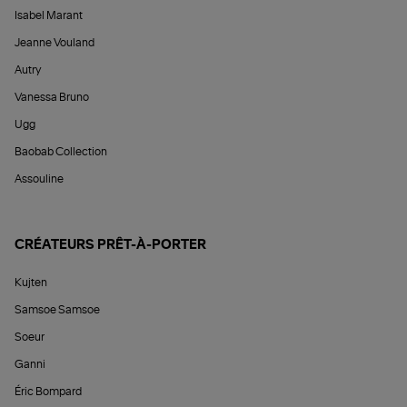
Isabel Marant
Jeanne Vouland
Autry
Vanessa Bruno
Ugg
Baobab Collection
Assouline
CRÉATEURS PRÊT-À-PORTER
Kujten
Samsoe Samsoe
Soeur
Ganni
Éric Bompard