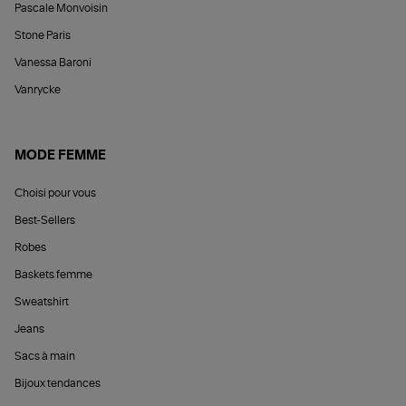
Pascale Monvoisin
Stone Paris
Vanessa Baroni
Vanrycke
MODE FEMME
Choisi pour vous
Best-Sellers
Robes
Baskets femme
Sweatshirt
Jeans
Sacs à main
Bijoux tendances