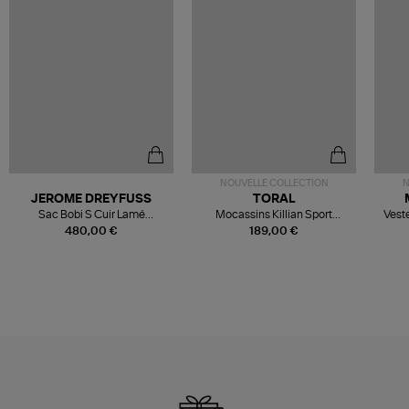
NOUVELLE COLLECTION
N
JEROME DREYFUSS
TORAL
Sac Bobi S Cuir Lamé
Mocassins Killian Sport
Veste
Champagne
Mousse
480,00 €
189,00 €