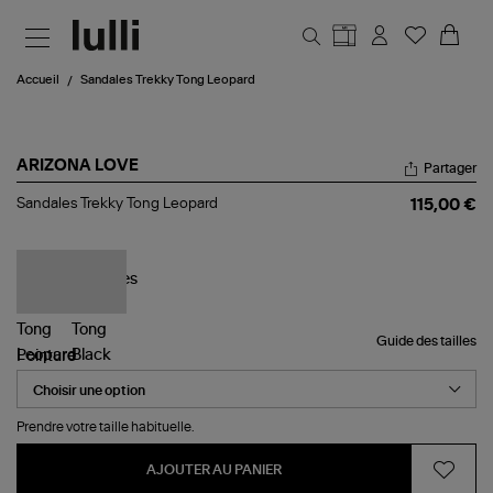
Aller au contenu principal
Accueil
Sandales Trekky Tong Leopard
ARIZONA LOVE
Partager
Sandales
Sandales Trekky Tong Leopard
115,00 €
Trekky
Tong
Leopard
Guide des tailles
Pointure
Prendre votre taille habituelle.
AJOUTER AU PANIER