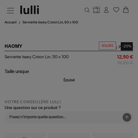
Aller au contenu principal
Accueil
Serviette Issey Coton Lin, 50 x 100
SOLDES
-20%
HAOMY
Partager
Serviette
Serviette Issey Coton Lin, 50 x 100
12,50 €
Issey
15,50 €
Coton
Lin,
Taille
unique
50
Épuisé
x
100
VOTRE CONSEILLÈRE LULLI
Une question sur ce produit ?