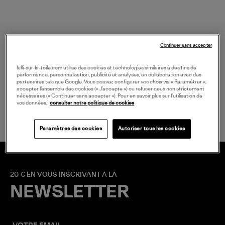
Continuer sans accepter
lulli-sur-la-toile.com utilise des cookies et technologies similaires à des fins de
performance, personnalisation, publicité et analyses, en collaboration avec des
partenaires tels que Google. Vous pouvez configurer vos choix via « Paramétrer »,
accepter l’ensemble des cookies (« J’accepte ») ou refuser ceux non strictement
LIVRAISON GRATUITE
nécessaires (« Continuer sans accepter »). Pour en savoir plus sur l’utilisation de
à partir de 150 € d'achat*
vos données,
consulter notre politique de cookies
Paramètres des cookies
Autoriser tous les cookies
20 € EN VOUS INSCRIVANT À LA
NEWSLETTER