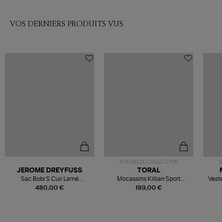
VOS DERNIERS PRODUITS VUS
NOUVELLE COLLECTION
N
JEROME DREYFUSS
TORAL
Sac Bobi S Cuir Lamé
Mocassins Killian Sport
Veste
Champagne
Mousse
480,00 €
189,00 €