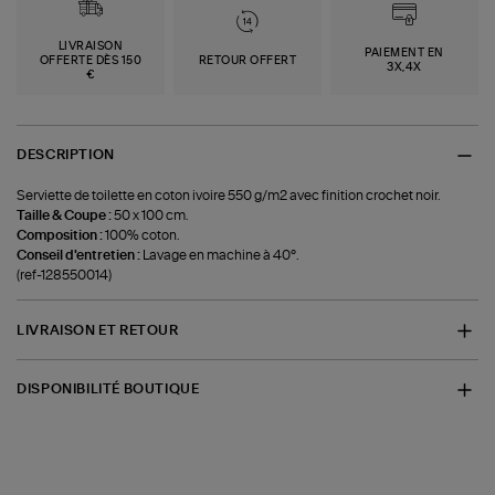
LIVRAISON
PAIEMENT EN
OFFERTE DÈS 150
RETOUR OFFERT
3X,4X
€
DESCRIPTION
Serviette de toilette en coton ivoire 550 g/m2 avec finition crochet noir.
Taille & Coupe :
50 x 100 cm.
Composition :
100% coton.
Conseil d'entretien :
Lavage en machine à 40°.
(ref-128550014)
LIVRAISON ET RETOUR
DISPONIBILITÉ BOUTIQUE