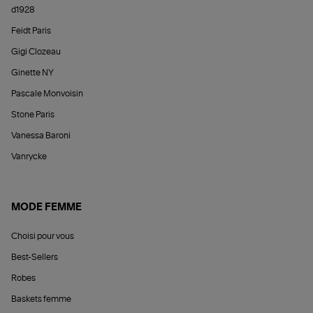
d1928
Feidt Paris
Gigi Clozeau
Ginette NY
Pascale Monvoisin
Stone Paris
Vanessa Baroni
Vanrycke
MODE FEMME
Choisi pour vous
Best-Sellers
Robes
Baskets femme