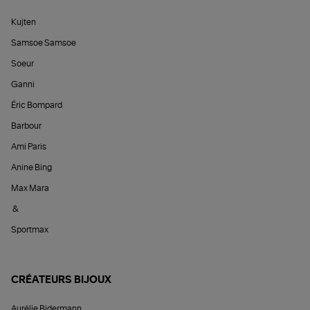
Kujten
Samsoe Samsoe
Soeur
Ganni
Éric Bompard
Barbour
Ami Paris
Anine Bing
Max Mara
&
Sportmax
CRÉATEURS BIJOUX
Aurélie Bidermann