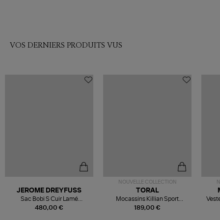
VOS DERNIERS PRODUITS VUS
NOUVELLE COLLECTION
N
JEROME DREYFUSS
TORAL
Sac Bobi S Cuir Lamé
Mocassins Killian Sport
Veste
Champagne
Mousse
480,00 €
189,00 €