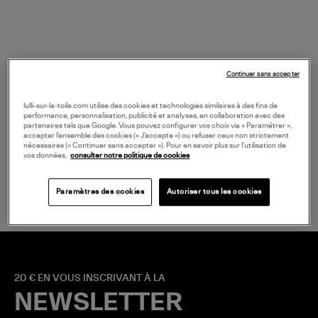
Continuer sans accepter
lulli-sur-la-toile.com utilise des cookies et technologies similaires à des fins de
performance, personnalisation, publicité et analyses, en collaboration avec des
partenaires tels que Google. Vous pouvez configurer vos choix via « Paramétrer »,
accepter l’ensemble des cookies (« J’accepte ») ou refuser ceux non strictement
nécessaires (« Continuer sans accepter »). Pour en savoir plus sur l’utilisation de
vos données,
consulter notre politique de cookies
LIVRAISON GRATUITE
à partir de 150 € d'achat*
Paramètres des cookies
Autoriser tous les cookies
20 € EN VOUS INSCRIVANT À LA
NEWSLETTER