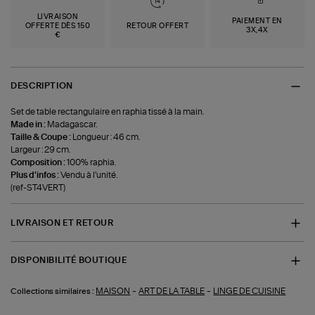
LIVRAISON
PAIEMENT EN
OFFERTE DÈS 150
RETOUR OFFERT
3X,4X
€
DESCRIPTION
Set de table rectangulaire en raphia tissé à la main.
Made in :
Madagascar.
Taille & Coupe :
Longueur : 46 cm.
Largeur : 29 cm.
Composition :
100% raphia.
Plus d'infos :
Vendu à l'unité.
(ref-ST4VERT)
LIVRAISON ET RETOUR
DISPONIBILITÉ BOUTIQUE
-
-
MAISON
ART DE LA TABLE
LINGE DE CUISINE
Collections similaires :