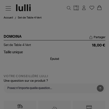
Aller au contenu principal
Accueil
Set de Table 4 Vert
DOMOINA
Partager
Set
Set de Table 4 Vert
18,00 €
de
Table
Taille
unique
4
Épuisé
Vert
VOTRE CONSEILLÈRE LULLI
Une question sur ce produit ?