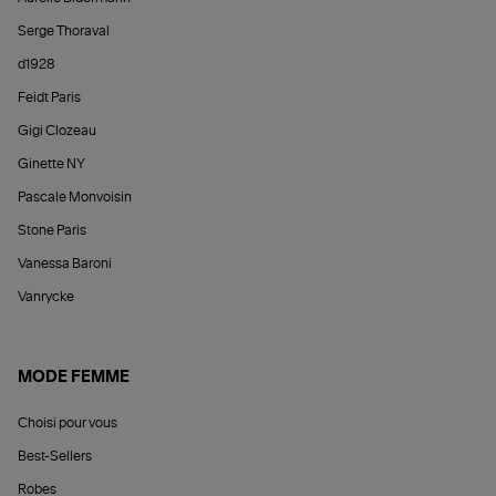
Serge Thoraval
d1928
Feidt Paris
Gigi Clozeau
Ginette NY
Pascale Monvoisin
Stone Paris
Vanessa Baroni
Vanrycke
MODE FEMME
Choisi pour vous
Best-Sellers
Robes