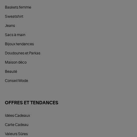
Baskets femme
Sweatshirt
Jeans
Sacs à main
Bijoux tendances
Doudounes et Parkas
Maison déco
Beauté
Conseil Mode
OFFRES ET TENDANCES
Idées Cadeaux
Carte Cadeau
Valeurs Sûres