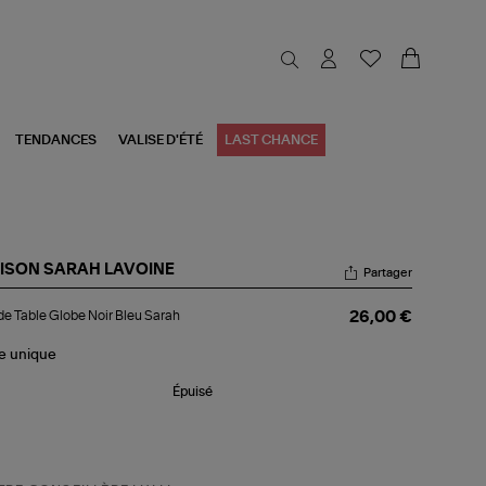
TENDANCES
VALISE D'ÉTÉ
LAST CHANCE
ISON SARAH LAVOINE
Partager
t
de Table Globe Noir Bleu Sarah
26,00 €
le
obe
le
unique
r
u
Épuisé
rah