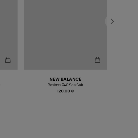
NEW BALANCE
e
Baskets 740 Sea Salt
Veste
120,00 €