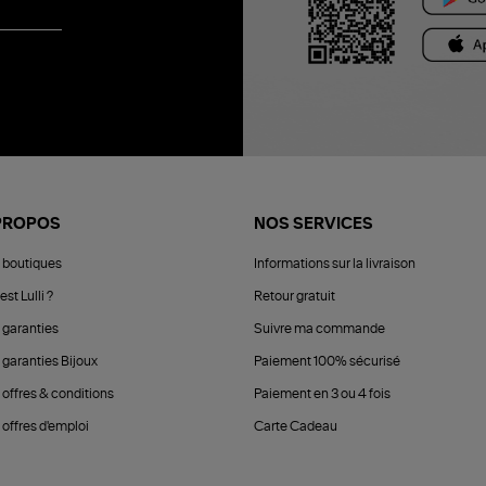
PROPOS
NOS SERVICES
 boutiques
Informations sur la livraison
est Lulli ?
Retour gratuit
 garanties
Suivre ma commande
 garanties Bijoux
Paiement 100% sécurisé
 offres & conditions
Paiement en 3 ou 4 fois
offres d'emploi
Carte Cadeau