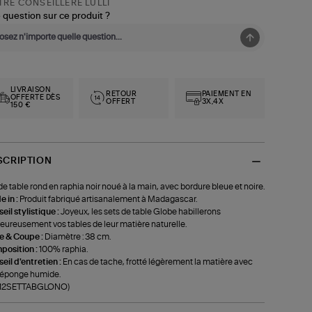
RE CONSEILLÈRE LULLI
 question sur ce produit ?
LIVRAISON
RETOUR
PAIEMENT EN
OFFERTE DÈS
OFFERT
3X,4X
150 €
SCRIPTION
de table rond en raphia noir noué à la main, avec bordure bleue et noire.
 in :
Produit fabriqué artisanalement à Madagascar.
eil stylistique :
Joyeux, les sets de table Globe habillerons
eureusement vos tables de leur matière naturelle.
le & Coupe :
Diamètre : 38 cm.
position :
100% raphia.
eil d'entretien :
En cas de tache, frotté légèrement la matière avec
 éponge humide.
f-12SETTABGLONO)