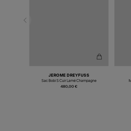
N
JEROME DREYFUSS
te
Sac Bobi S Cuir Lamé Champagne
M
480,00 €