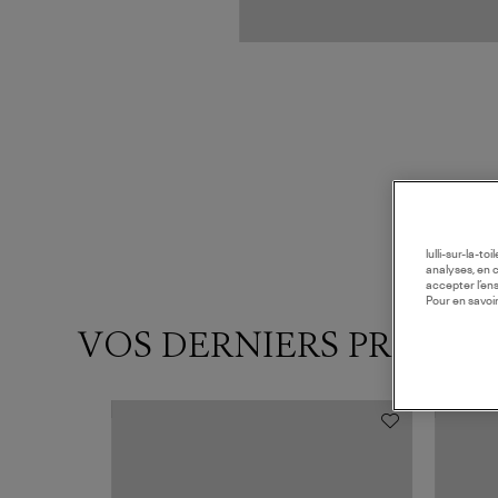
lulli-sur-la-t
analyses, en 
accepter l’en
Pour en savoir
VOS DERNIERS PRODUI