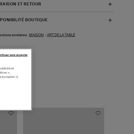
VRAISON ET RETOUR
SPONIBILITÉ BOUTIQUE
MAISON
-
ART DE LA TABLE
ections similaires :
ntinuer sans accepter
ublicité et
étrer »,
s accepter »).