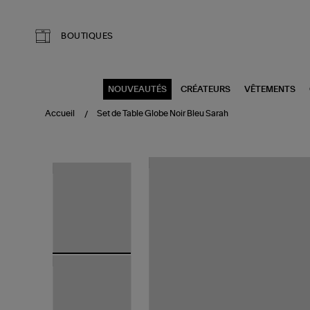
Aller au contenu principal
BOUTIQUES
NOUVEAUTÉS
CRÉATEURS
VÊTEMENTS
Accueil
Set de Table Globe Noir Bleu Sarah