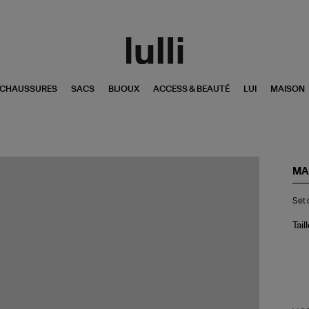
CHAUSSURES
SACS
BIJOUX
ACCESS & BEAUTÉ
LUI
MAISON
MA
Se
Set 
de
Tab
Gl
Tail
Noi
Ble
Sa