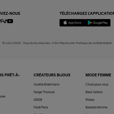
IVEZ-NOUS
TÉLÉCHARGEZ L'APPLICATIO
© LULLI 2025 - Tous droits réservés -CGV-Plan du site-Politique de confidentialité
S PRÊT-À-
CRÉATEURS BIJOUX
MODE FEMME
Aurélie Bidermann
Choisi pour vous
Serge Thoraval
Best-Sellers
soe
d1928
Robes
Feidt Paris
Baskets femme