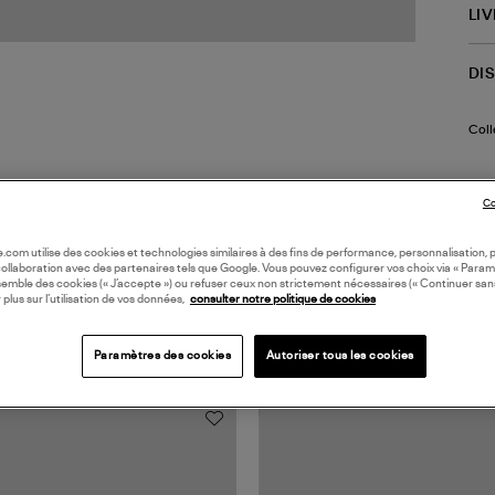
LI
DI
Coll
Co
oile.com utilise des cookies et technologies similaires à des fins de performance, personnalisation, p
collaboration avec des partenaires tels que Google. Vous pouvez configurer vos choix via « Param
semble des cookies (« J’accepte ») ou refuser ceux non strictement nécessaires (« Continuer san
 plus sur l’utilisation de vos données,
consulter notre politique de cookies
TS VUS
Paramètres des cookies
Autoriser tous les cookies