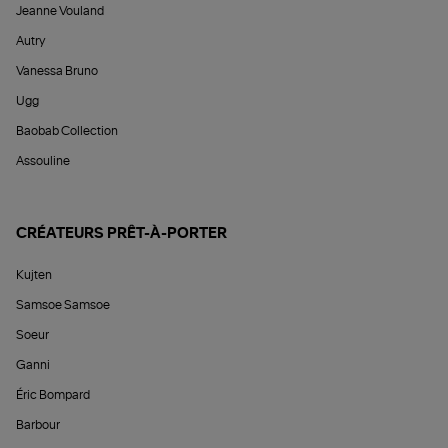
Jeanne Vouland
Autry
Vanessa Bruno
Ugg
Baobab Collection
Assouline
CRÉATEURS PRÊT-À-PORTER
Kujten
Samsoe Samsoe
Soeur
Ganni
Éric Bompard
Barbour