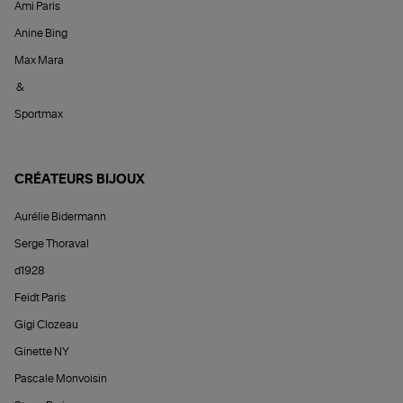
Ami Paris
Anine Bing
Max Mara
&
Sportmax
CRÉATEURS BIJOUX
Aurélie Bidermann
Serge Thoraval
d1928
Feidt Paris
Gigi Clozeau
Ginette NY
Pascale Monvoisin