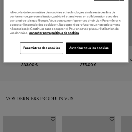
lulli-sur-la-toile.com utilise des cookies et technologies similaires à des fins de
performance, personnalisation, publicité et analyses, en collaboration avec des
partenaires tels que Google. Vous pouvez configurer vos choix via « Paramétrer »,
accepter l’ensemble des cookies (« J’accepte ») ou refuser ceux non strictement
nécessaires (« Continuer sans accepter »). Pour en savoir plus sur l’utilisation de
vos données,
consulter notre politique de cookies
Paramètres des cookies
Autoriser tous les cookies
MOTHER
MARANT ÉTOILE
Bermuda The Undercover
Short Nirma Beige Red
Sho
Bermuda Short Last Bite
333,00 €
275,00 €
VOS DERNIERS PRODUITS VUS