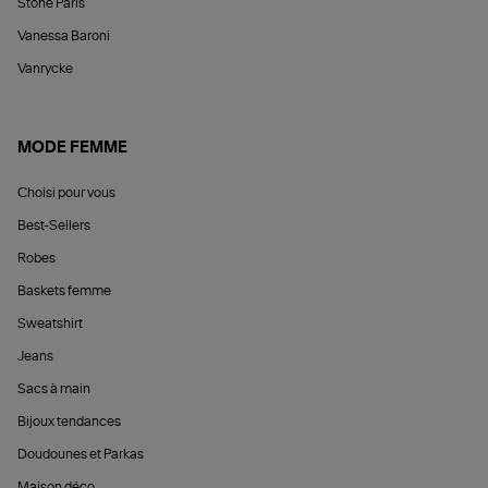
Stone Paris
Vanessa Baroni
Vanrycke
MODE FEMME
Choisi pour vous
Best-Sellers
Robes
Baskets femme
Sweatshirt
Jeans
Sacs à main
Bijoux tendances
Doudounes et Parkas
Maison déco