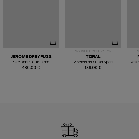
NOUVELLE COLLECTION
N
JEROME DREYFUSS
TORAL
Sac Bobi S Cuir Lamé
Mocassins Killian Sport
Veste
Champagne
Mousse
480,00 €
189,00 €