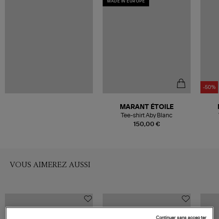
MADE IN EUROPE
-50%
MARANT ÉTOILE
Tee-shirt Aby Blanc
150,00 €
VOUS AIMEREZ AUSSI
Continuer sans accepter