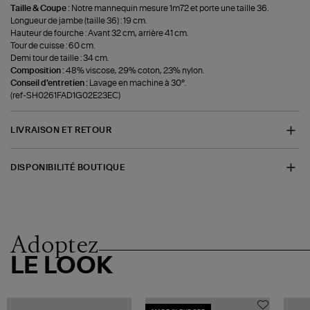
Taille & Coupe :
Notre mannequin mesure 1m72 et porte une taille 36.
Longueur de jambe (taille 36) : 19 cm.
Hauteur de fourche : Avant 32 cm, arrière 41 cm.
Tour de cuisse : 60 cm.
Demi tour de taille : 34 cm.
Composition :
48% viscose, 29% coton, 23% nylon.
Conseil d'entretien :
Lavage en machine à 30°.
(ref-SH0261FAD1G02E23EC)
LIVRAISON ET RETOUR
DISPONIBILITÉ BOUTIQUE
Adoptez
LE LOOK