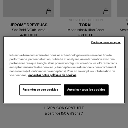
NOUVELLE COLLECTION
N
JEROME DREYFUSS
TORAL
Sac Bobi S Cuir Lamé
Mocassins Killian Sport
Veste
Champagne
Mousse
480,00 €
189,00 €
Continuer sans accepter
lulli-sur-la-toile.com utilise des cookies et technologies similaires à des fins de
performance, personnalisation, publicité et analyses, en collaboration avec des
partenaires tels que Google. Vous pouvez configurer vos choix via « Paramétrer »,
accepter l’ensemble des cookies (« J’accepte ») ou refuser ceux non strictement
nécessaires (« Continuer sans accepter »). Pour en savoir plus sur l’utilisation de
vos données,
consulter notre politique de cookies
Paramètres des cookies
Autoriser tous les cookies
LIVRAISON GRATUITE
à partir de 150 € d'achat*