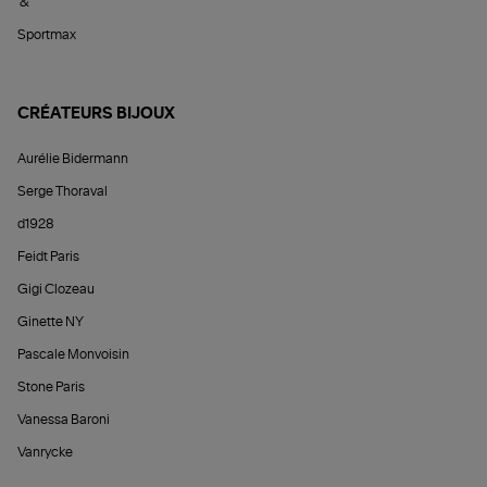
&
Sportmax
CRÉATEURS BIJOUX
Aurélie Bidermann
Serge Thoraval
d1928
Feidt Paris
Gigi Clozeau
Ginette NY
Pascale Monvoisin
Stone Paris
Vanessa Baroni
Vanrycke