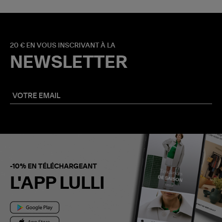
20 € EN VOUS INSCRIVANT À LA
NEWSLETTER
-10% EN TÉLÉCHARGEANT
L'APP LULLI