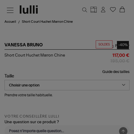
Aller au contenu principal
Accueil
Short Court Huchet Marron Chine
SOLDES
-40%
VANESSA BRUNO
Partager
Short
Short Court Huchet Marron Chine
117,00 €
Court
195,00 €
Huchet
Marron
Guide des tailles
Chine
Taille
Prendre votre taille habituelle.
VOTRE CONSEILLÈRE LULLI
Une question sur ce produit ?