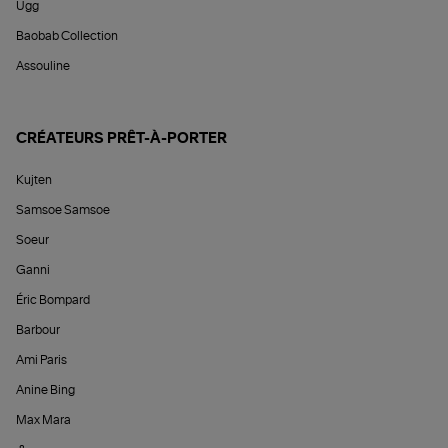
Ugg
Baobab Collection
Assouline
CRÉATEURS PRÊT-À-PORTER
Kujten
Samsoe Samsoe
Soeur
Ganni
Éric Bompard
Barbour
Ami Paris
Anine Bing
Max Mara