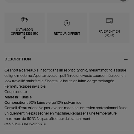
LIVRAISON
PAIEMENT EN
OFFERTE DÈS 150
RETOUR OFFERT
3X,4X
€
DESCRIPTION
Ce short à carreaux s’inscrit dans un esprit city chic, mêlant motif classique
et ligne moderne. À porter avec un pull fin ou une veste coordonnée pour un
look travaillé mais facile. Short taille haute en laine vierge mélangée.
Fermeture zipée invisible.
Coupe courte.
Made in :
Tunisie.
Composition :
90% laine vierge 10% polyamide
Conseil d'entretien :
Ne pas laver en machine, entretien professionnel à sec
uniquement. Ne pas sécher en machine. Repasser à une température
maximum de 110°C. Ne pas effectuer de blanchiment.
(ref-5HVA33V05203973)