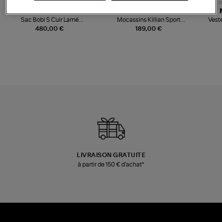
NOUVELLE COLLECTION
N
JEROME DREYFUSS
TORAL
Sac Bobi S Cuir Lamé
Mocassins Killian Sport
Veste
Champagne
Mousse
480,00 €
189,00 €
LIVRAISON GRATUITE
à partir de 150 € d'achat*