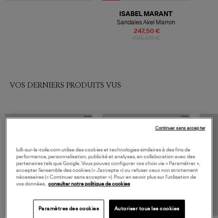
ISABEL MARANT
Sandales Akel Marron
247,50 €
495,00 €
VOS DERNIERS PRODUITS VUS
Continuer sans accepter
lulli-sur-la-toile.com utilise des cookies et technologies similaires à des fins de
performance, personnalisation, publicité et analyses, en collaboration avec des
partenaires tels que Google. Vous pouvez configurer vos choix via « Paramétrer »,
accepter l’ensemble des cookies (« J’accepte ») ou refuser ceux non strictement
nécessaires (« Continuer sans accepter »). Pour en savoir plus sur l’utilisation de
vos données,
consulter notre politique de cookies
Paramètres des cookies
Autoriser tous les cookies