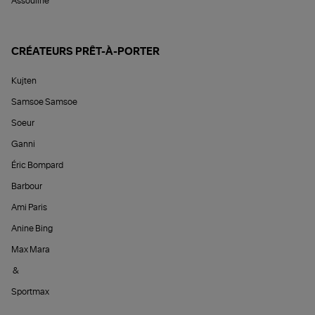
Assouline
CRÉATEURS PRÊT-À-PORTER
Kujten
Samsoe Samsoe
Soeur
Ganni
Éric Bompard
Barbour
Ami Paris
Anine Bing
Max Mara
&
Sportmax