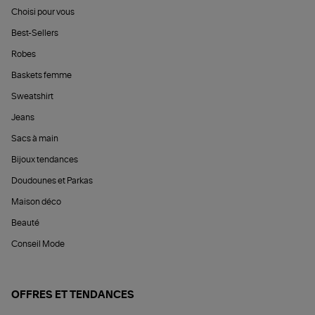
Choisi pour vous
Best-Sellers
Robes
Baskets femme
Sweatshirt
Jeans
Sacs à main
Bijoux tendances
Doudounes et Parkas
Maison déco
Beauté
Conseil Mode
OFFRES ET TENDANCES