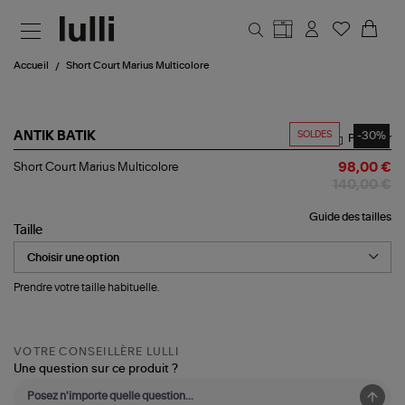
Aller au contenu principal
Accueil
Short Court Marius Multicolore
SOLDES
-30%
ANTIK BATIK
Partager
Short
Short Court Marius Multicolore
98,00 €
Court
140,00 €
Marius
Multicolore
Guide des tailles
Taille
Prendre votre taille habituelle.
VOTRE CONSEILLÈRE LULLI
Une question sur ce produit ?