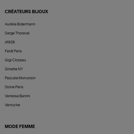
CRÉATEURS BIJOUX
Aurélie Bidermann
Serge Thoraval
d1928
Feidt Paris
Gigi Clozeau
Ginette NY
Pascale Monvoisin
Stone Paris
Vanessa Baroni
Vanrycke
MODE FEMME