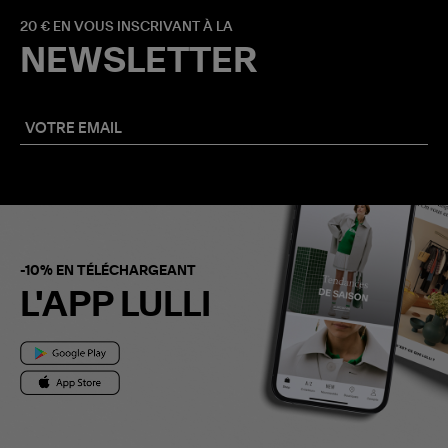
20 € EN VOUS INSCRIVANT À LA
NEWSLETTER
-10% EN TÉLÉCHARGEANT
L'APP LULLI