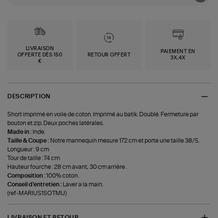
LIVRAISON
PAIEMENT EN
OFFERTE DÈS 150
RETOUR OFFERT
3X,4X
€
DESCRIPTION
Short imprimé en voile de coton. Imprimé au batik. Doublé. Fermeture par
bouton et zip. Deux poches latérales.
Made in :
Inde.
Taille & Coupe :
Notre mannequin mesure 172 cm et porte une taille 38/S.
Longueur : 9 cm
Tour de taille : 74 cm
Hauteur fourche : 28 cm avant, 30 cm arrière .
Composition :
100% coton.
Conseil d'entretien :
Laver a la main.
(ref-MARIUS1SOTMU)
LIVRAISON ET RETOUR