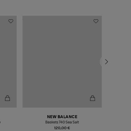
NEW BALANCE
e
Baskets 740 Sea Salt
Veste
120,00 €