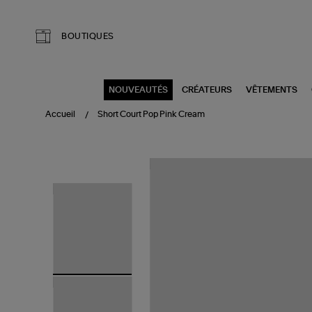
Aller au contenu principal
BOUTIQUES
NOUVEAUTÉS
CRÉATEURS
VÊTEMENTS
Accueil
Short Court Pop Pink Cream