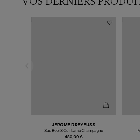
VOS DERNIERS PRODUI
N
JEROME DREYFUSS
te
Sac Bobi S Cuir Lamé Champagne
M
480,00 €