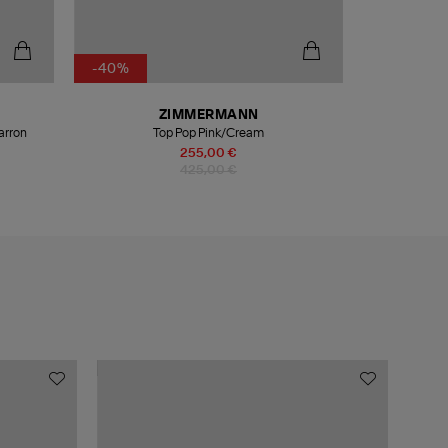
-40%
ZIMMERMANN
arron
Top Pop Pink/Cream
255,00 €
425,00 €