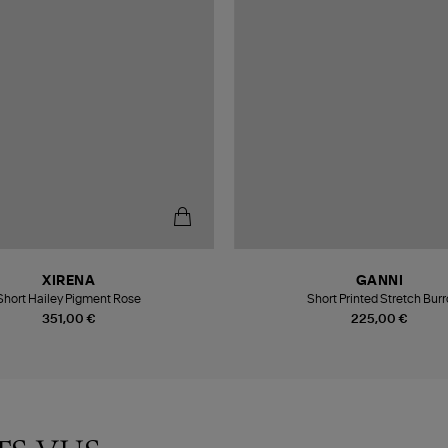
XIRENA
GANNI
Short Hailey Pigment Rose
Short Printed Stretch Burr
351,00 €
225,00 €