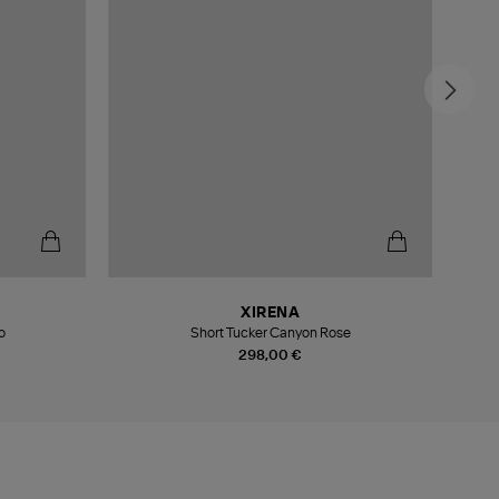
-4
XIRENA
o
Short Tucker Canyon Rose
298,00 €