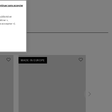
ntinuer sans accepter
ublicité et
étrer »,
s accepter »).
MADE IN EUROPE