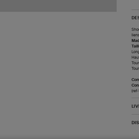
DE
Shor
lien
Made
Tail
Long
Haut
Tour
Tour
Com
Cons
(re
LI
DI