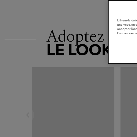
lulli-sur-la-t
analyses, en 
Adoptez
accepter l’en
Pour en savoir
LE LOOK