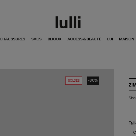
CHAUSSURES
SACS
BIJOUX
ACCESS & BEAUTÉ
LUI
MAISON
-30%
SOLDES
ZI
Sho
Shor
Co
Po
Pin
Cr
Tail