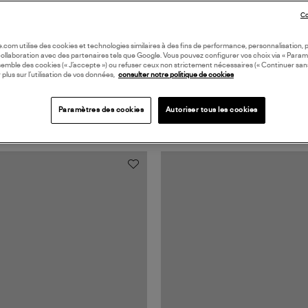
Co
oile.com utilise des cookies et technologies similaires à des fins de performance, personnalisation, p
collaboration avec des partenaires tels que Google. Vous pouvez configurer vos choix via « Param
semble des cookies (« J’accepte ») ou refuser ceux non strictement nécessaires (« Continuer san
 plus sur l’utilisation de vos données,
consulter notre politique de cookies
Paramètres des cookies
Autoriser tous les cookies