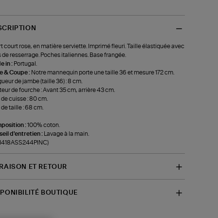
SCRIPTION
t court rose, en matière serviette. Imprimé fleuri. Taille élastiquée avec
s de resserrage. Poches italiennes. Base frangée.
 in :
Portugal.
le & Coupe :
Notre mannequin porte une taille 36 et mesure 172 cm.
ueur de jambe (taille 36) : 8 cm.
eur de fourche : Avant 35 cm, arrière 43 cm.
 de cuisse : 80 cm.
 de taille : 68 cm.
position :
100% coton.
eil d'entretien :
Lavage à la main.
f-1418ASS244PINC)
VRAISON ET RETOUR
SPONIBILITÉ BOUTIQUE