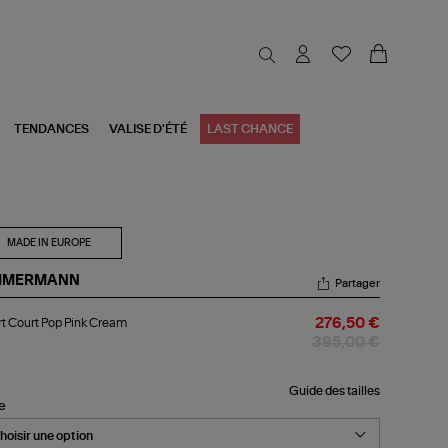
TENDANCES
VALISE D'ÉTÉ
LAST CHANCE
MADE IN EUROPE
MMERMANN
Partager
rt
t Court Pop Pink Cream
276,50 €
urt
p
395,00 €
k
eam
Guide des tailles
le