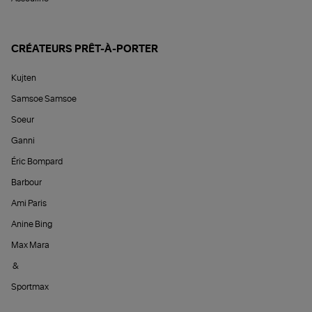
CRÉATEURS PRÊT-À-PORTER
Kujten
Samsoe Samsoe
Soeur
Ganni
Éric Bompard
Barbour
Ami Paris
Anine Bing
Max Mara
&
Sportmax