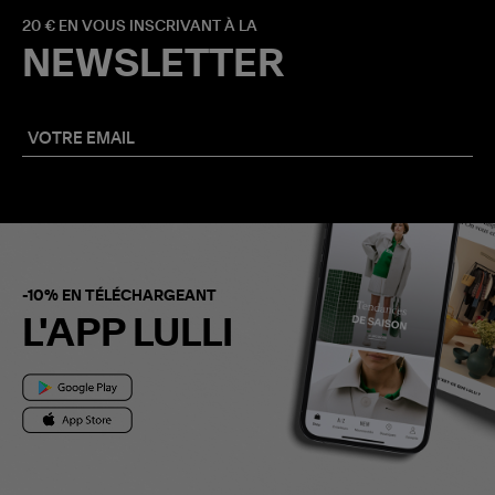
20 € EN VOUS INSCRIVANT À LA
NEWSLETTER
-10% EN TÉLÉCHARGEANT
L'APP LULLI