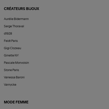
CRÉATEURS BIJOUX
Aurélie Bidermann
Serge Thoraval
d1928
Feidt Paris
Gigi Clozeau
Ginette NY
Pascale Monvoisin
Stone Paris
Vanessa Baroni
Vanrycke
MODE FEMME