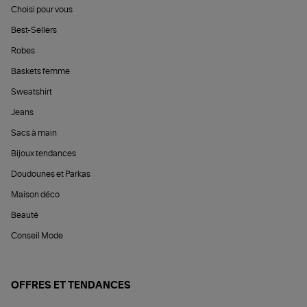
Choisi pour vous
Best-Sellers
Robes
Baskets femme
Sweatshirt
Jeans
Sacs à main
Bijoux tendances
Doudounes et Parkas
Maison déco
Beauté
Conseil Mode
OFFRES ET TENDANCES