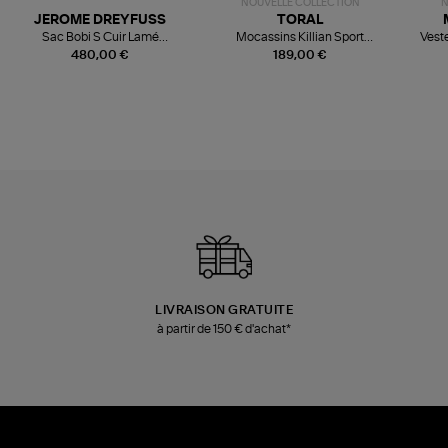
NOUVELLE COLLECTION
N
JEROME DREYFUSS
TORAL
Sac Bobi S Cuir Lamé
Mocassins Killian Sport
Veste
Champagne
Mousse
480,00 €
189,00 €
LIVRAISON GRATUITE
à partir de 150 € d'achat*