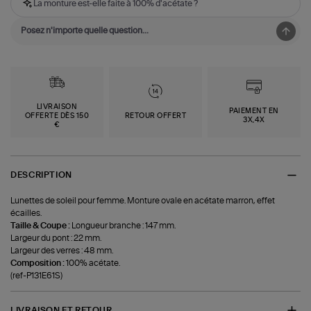
La monture est-elle faite à 100% d'acétate ?
LIVRAISON
PAIEMENT EN
OFFERTE DÈS 150
RETOUR OFFERT
3X,4X
€
DESCRIPTION
Lunettes de soleil pour femme. Monture ovale en acétate marron, effet
écailles.
Taille & Coupe :
Longueur branche : 147 mm.
Largeur du pont : 22 mm.
Largeur des verres : 48 mm.
Composition :
100% acétate.
(ref-P131E61S)
LIVRAISON ET RETOUR