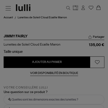
Aller au contenu principal
Accueil
Lunettes de Soleil Cloud Ecaille Marron
JIMMY FAIRLY
Partager
Lunettes
Lunettes de Soleil Cloud Ecaille Marron
135,00 €
de
Soleil
Taille
unique
Cloud
Ecaille
AJOUTER AU PANIER
Marron
VOIR DISPONIBILITÉ EN BOUTIQUE
VOTRE CONSEILLÈRE LULLI
Une question sur ce produit ?
Quelles sont les dimensions exactes des lunettes ?