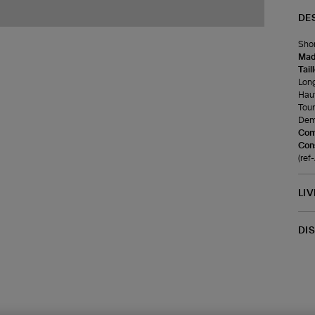
DE
Shor
Made
Tail
Long
Haut
Tour
Demi
Com
Cons
(re
LI
DI