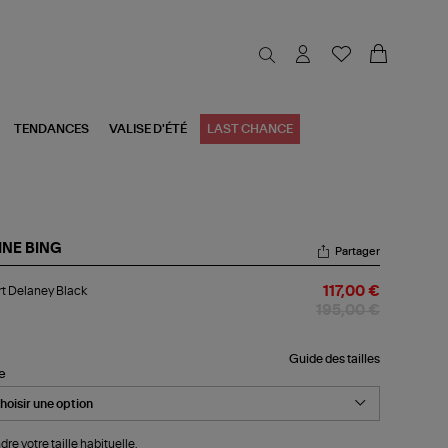
TENDANCES
VALISE D'ÉTÉ
LAST CHANCE
INE BING
Partager
rt
t Delaney Black
117,00 €
laney
ck
195,00 €
Guide des tailles
le
dre votre taille habituelle.