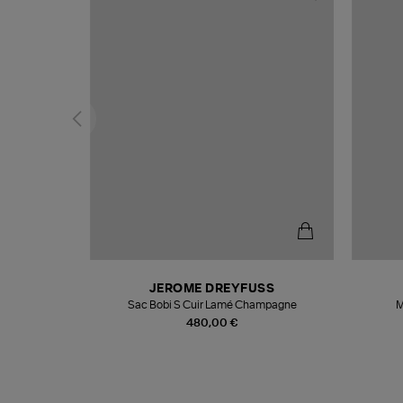
N
JEROME DREYFUSS
te
Sac Bobi S Cuir Lamé Champagne
M
480,00 €