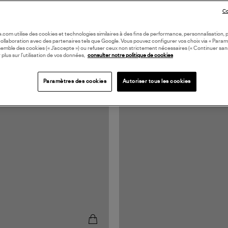
Co
oile.com utilise des cookies et technologies similaires à des fins de performance, personnalisation, p
collaboration avec des partenaires tels que Google. Vous pouvez configurer vos choix via « Param
semble des cookies (« J’accepte ») ou refuser ceux non strictement nécessaires (« Continuer san
 plus sur l’utilisation de vos données,
consulter notre politique de cookies
Paramètres des cookies
Autoriser tous les cookies