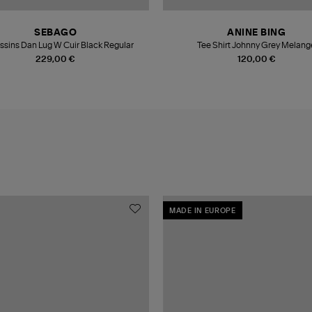
SEBAGO
ANINE BING
sins Dan Lug W Cuir Black Regular
Tee Shirt Johnny Grey Melang
229,00 €
120,00 €
MADE IN EUROPE