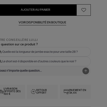
AJOUTER AU PANIER
VOIR DISPONIBILITÉ EN BOUTIQUE
RE CONSEILLÈRE LULLI
 question sur ce produit ?
Quelle est la longueur de jambe exacte pour une taille 28 ?
Le short est-il disponible en d'autres couleurs que le noir ?
LIVRAISON
RETOUR
PAIEMENT EN
OFFERTE DÈS
OFFERT
3X,4X
150 €