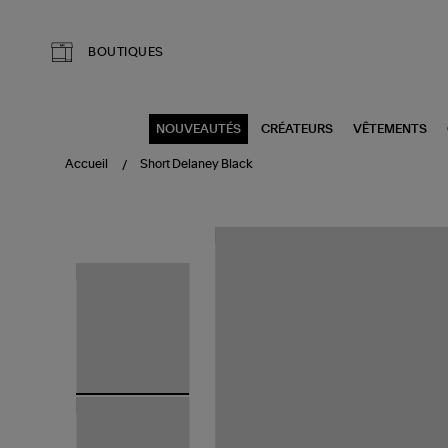
Aller au contenu principal
BOUTIQUES
NOUVEAUTÉS
CRÉATEURS
VÊTEMENTS
Accueil
Short Delaney Black