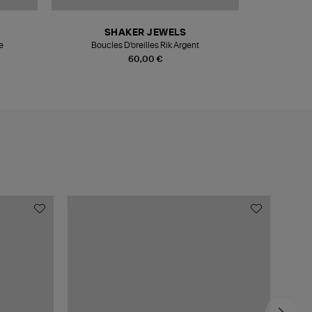
SHAKER JEWELS
S
e
Boucles D'oreilles Rik Argent
Brac
60,00 €