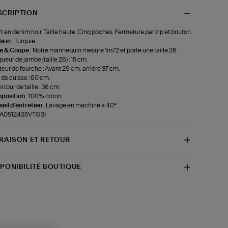
SCRIPTION
t en denim noir. Taille haute. Cinq poches. Fermeture par zip et bouton.
 in :
Turquie.
le & Coupe :
Notre mannequin mesure 1m72 et porte une taille 26.
ueur de jambe (taille 26) : 15 cm.
eur de fourche : Avant 29 cm, arrière 37 cm.
 de cuisse : 60 cm.
 tour de taille : 36 cm.
position :
100% coton.
eil d'entretien :
Lavage en machine à 40°.
f-A0512435VTG3)
VRAISON ET RETOUR
SPONIBILITÉ BOUTIQUE