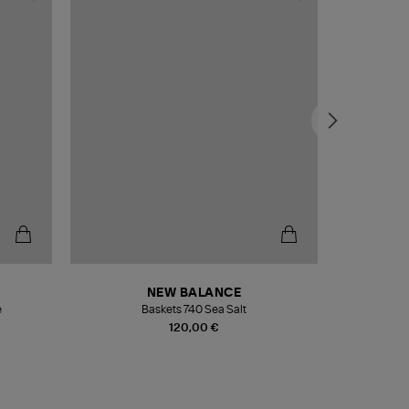
NEW BALANCE
e
Baskets 740 Sea Salt
Veste
120,00 €