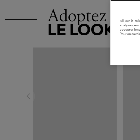
Adoptez
lulli-sur-la-t
LE LOOK
analyses, en 
accepter l’en
Pour en savoir