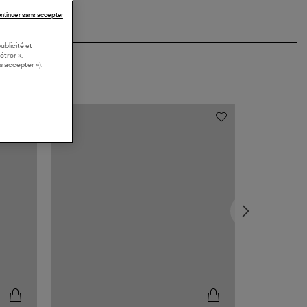
ntinuer sans accepter
ublicité et
étrer »,
s accepter »).