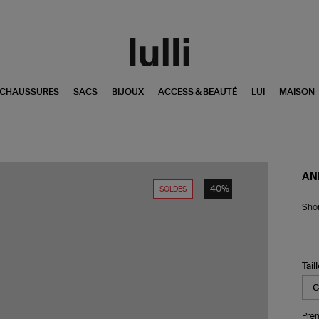
CHAUSSURES
SACS
BIJOUX
ACCESS & BEAUTÉ
LUI
MAISON
AN
-40%
SOLDES
Sho
Shor
De
Bla
Tail
Pren