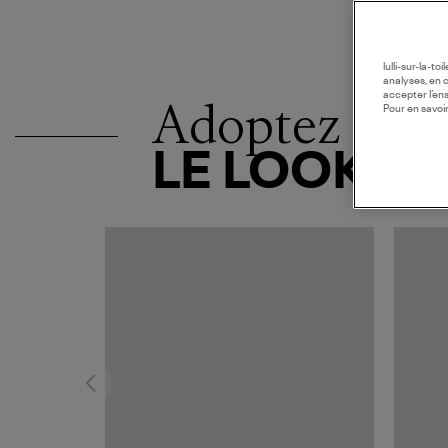
lulli-sur-la-t
analyses, en 
accepter l’en
Adoptez
Pour en savoir
LE LOOK