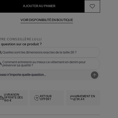
AJOUTER AU PANIER
VOIR DISPONIBILITÉ EN BOUTIQUE
RE CONSEILLÈRE LULLI
 question sur ce produit ?
Quelles sont les dimensions exactes de la taille 26 ?
Comment entretenir au mieux ce vêtement en denim pour
préserver sa qualité ?
LIVRAISON
RETOUR
PAIEMENT EN
OFFERTE DÈS
OFFERT
3X,4X
150 €