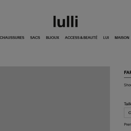
CHAUSSURES
SACS
BIJOUX
ACCESS & BEAUTÉ
LUI
MAISON
FA
Sho
Shor
Em
De
Se
Des
Tail
Pren