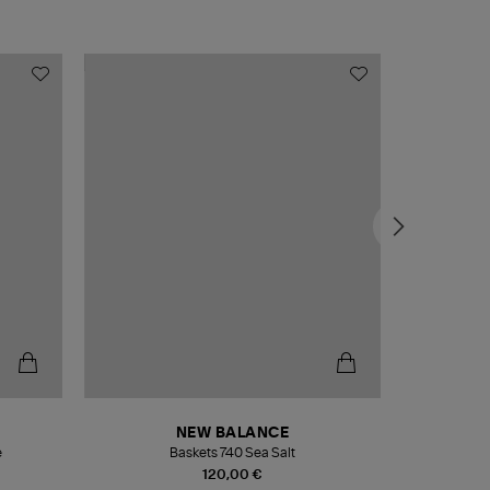
NEW BALANCE
e
Baskets 740 Sea Salt
Veste
120,00 €