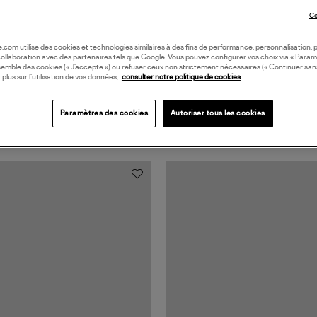
Co
oile.com utilise des cookies et technologies similaires à des fins de performance, personnalisation, p
collaboration avec des partenaires tels que Google. Vous pouvez configurer vos choix via « Param
semble des cookies (« J’accepte ») ou refuser ceux non strictement nécessaires (« Continuer san
 plus sur l’utilisation de vos données,
consulter notre politique de cookies
Paramètres des cookies
Autoriser tous les cookies