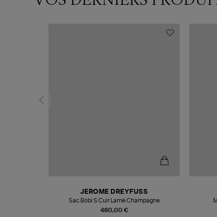
N
JEROME DREYFUSS
te
Sac Bobi S Cuir Lamé Champagne
M
480,00 €