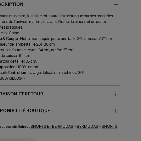
SCRIPTION
uda en denim, à la taille mi-haute. Il se distingue par ses broderies
irées de l’univers marin sur l'avant. Dotée de pinces et de quatre
es pratiques.
 in :
Chine.
le & Coupe :
Notre mannequin porte une taille 26 et mesure 172 cm.
ueur de jambe (taille 26) : 30 cm.
eur de fourche : Avant 34 cm, arrière 37 cm.
 de cuisse : 64 cm.
 tour de taille : 35 cm.
position :
100% coton.
eil d'entretien :
Lavage délicat en machine à 30°.
-363713L0034)
VRAISON ET RETOUR
SPONIBILITÉ BOUTIQUE
SHORTS ET BERMUDAS
-
BERMUDAS
-
SHORTS
ections similaires :