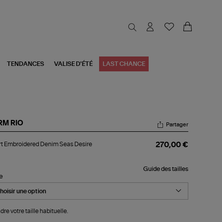
TENDANCES
VALISE D'ÉTÉ
LAST CHANCE
RM RIO
Partager
rt
t Embroidered Denim Seas Desire
270,00 €
broidered
nim
as
Guide des tailles
ire
le
dre votre taille habituelle.