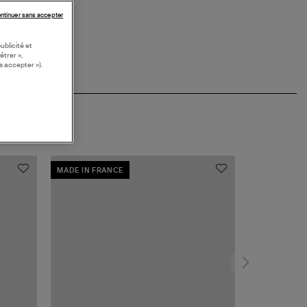
ntinuer sans accepter
ublicité et
étrer »,
s accepter »).
MADE IN FRANCE