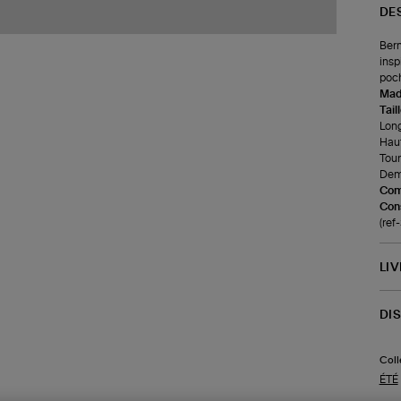
DE
Berm
insp
poch
Made
Tail
Long
Haut
Tour
Demi
Com
Cons
(ref
LI
DI
Coll
ÉTÉ