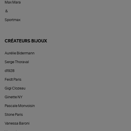
Max Mara
&
Sportmax
CRÉATEURS BIJOUX
Aurélie Bidermann
Serge Thoraval
d1928
Feidt Paris
Gigi Clozeau
Ginette NY
Pascale Monvoisin
Stone Paris
Vanessa Baroni