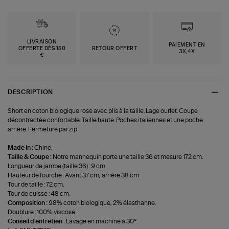
LIVRAISON
PAIEMENT EN
OFFERTE DÈS 150
RETOUR OFFERT
3X,4X
€
DESCRIPTION
Short en coton biologique rose avec plis à la taille. Lage ourlet. Coupe
décontractée confortable. Taille haute. Poches italiennes et une poche
arrière. Fermeture par zip.
Made in :
Chine.
Taille & Coupe :
Notre mannequin porte une taille 36 et mesure 172 cm.
Longueur de jambe (taille 36) : 9 cm.
Hauteur de fourche : Avant 37 cm, arrière 38 cm.
Tour de taille : 72 cm.
Tour de cuisse : 48 cm.
Composition :
98% coton biologique, 2% élasthanne.
Doublure : 100% viscose.
Conseil d'entretien :
Lavage en machine à 30°.