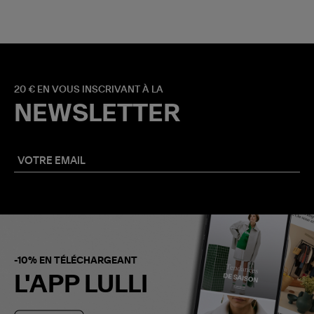
20 € EN VOUS INSCRIVANT À LA
NEWSLETTER
-10% EN TÉLÉCHARGEANT
L'APP LULLI