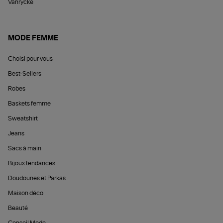
Vanrycke
MODE FEMME
Choisi pour vous
Best-Sellers
Robes
Baskets femme
Sweatshirt
Jeans
Sacs à main
Bijoux tendances
Doudounes et Parkas
Maison déco
Beauté