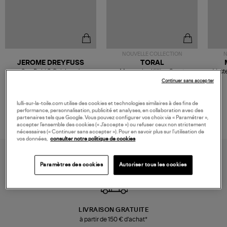
NOUVELLE COLLECTION
N
JEROME DREYFUSS
TORAL
Sac Bobi S Cuir Lamé
Mocassins Killian Sport
Veste
Champagne
Mousse
480,00 €
189,00 €
Continuer sans accepter
lulli-sur-la-toile.com utilise des cookies et technologies similaires à des fins de
performance, personnalisation, publicité et analyses, en collaboration avec des
partenaires tels que Google. Vous pouvez configurer vos choix via « Paramétrer »,
accepter l’ensemble des cookies (« J’accepte ») ou refuser ceux non strictement
nécessaires (« Continuer sans accepter »). Pour en savoir plus sur l’utilisation de
vos données,
consulter notre politique de cookies
Paramètres des cookies
Autoriser tous les cookies
LIVRAISON GRATUITE
à partir de 150 € d'achat*