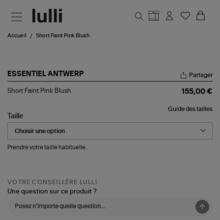
Aller au contenu principal
Accueil
Short Faint Pink Blush
ESSENTIEL ANTWERP
Partager
Short
Short Faint Pink Blush
155,00 €
Faint
Pink
Guide des tailles
Blush
Taille
Prendre votre taille habituelle.
VOTRE CONSEILLÈRE LULLI
Une question sur ce produit ?