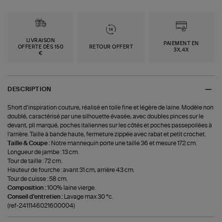
LIVRAISON
PAIEMENT EN
OFFERTE DÈS 150
RETOUR OFFERT
3X,4X
€
DESCRIPTION
Short d’inspiration couture, réalisé en toile fine et légère de laine. Modèle non
doublé, caractérisé par une silhouette évasée, avec doubles pinces sur le
devant, pli marqué, poches italiennes sur les côtés et poches passepoilées à
l’arrière. Taille à bande haute, fermeture zippée avec rabat et petit crochet.
Taille & Coupe :
Notre mannequin porte une taille 36 et mesure 172 cm.
Longueur de jambe : 13 cm.
Tour de taille : 72 cm.
Hauteur de fourche : avant 31 cm, arrière 43 cm.
Tour de cuisse : 58 cm.
Composition :
100% laine vierge.
Conseil d'entretien :
Lavage max 30 °c.
(ref-2411146021600004)