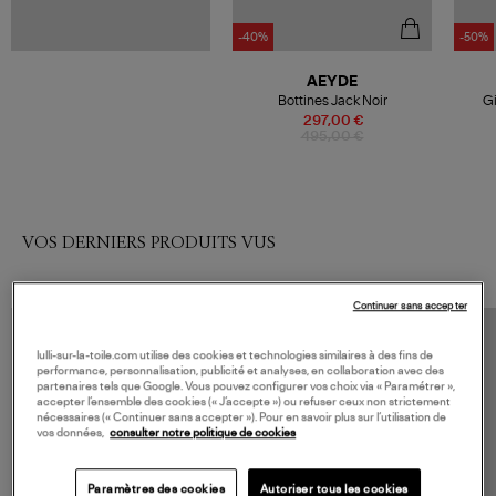
-40%
-50%
AEYDE
Bottines Jack Noir
Gi
297,00 €
495,00 €
VOS DERNIERS PRODUITS VUS
Continuer sans accepter
lulli-sur-la-toile.com utilise des cookies et technologies similaires à des fins de
performance, personnalisation, publicité et analyses, en collaboration avec des
partenaires tels que Google. Vous pouvez configurer vos choix via « Paramétrer »,
accepter l’ensemble des cookies (« J’accepte ») ou refuser ceux non strictement
nécessaires (« Continuer sans accepter »). Pour en savoir plus sur l’utilisation de
vos données,
consulter notre politique de cookies
Paramètres des cookies
Autoriser tous les cookies