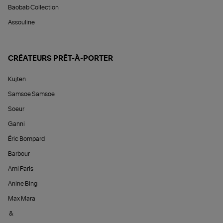
Baobab Collection
Assouline
CRÉATEURS PRÊT-À-PORTER
Kujten
Samsoe Samsoe
Soeur
Ganni
Éric Bompard
Barbour
Ami Paris
Anine Bing
Max Mara
&