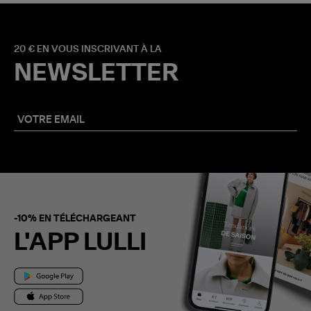
20 € EN VOUS INSCRIVANT À LA
NEWSLETTER
-10% EN TÉLÉCHARGEANT
L'APP LULLI