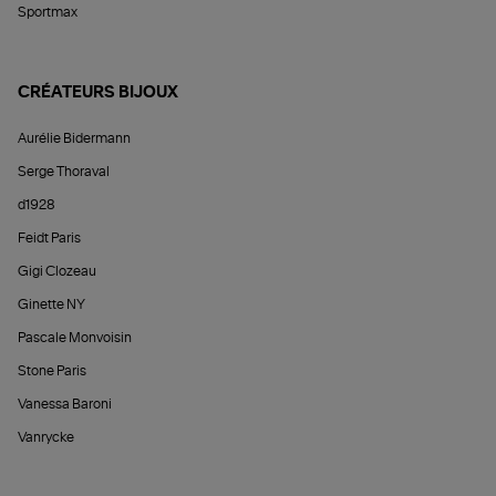
Sportmax
CRÉATEURS BIJOUX
Aurélie Bidermann
Serge Thoraval
d1928
Feidt Paris
Gigi Clozeau
Ginette NY
Pascale Monvoisin
Stone Paris
Vanessa Baroni
Vanrycke