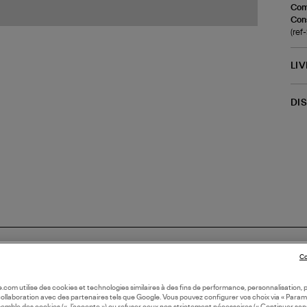
Com
Cons
(re
LI
DI
Co
oile.com utilise des cookies et technologies similaires à des fins de performance, personnalisation, p
collaboration avec des partenaires tels que Google. Vous pouvez configurer vos choix via « Param
N FRANCE
semble des cookies (« J’accepte ») ou refuser ceux non strictement nécessaires (« Continuer san