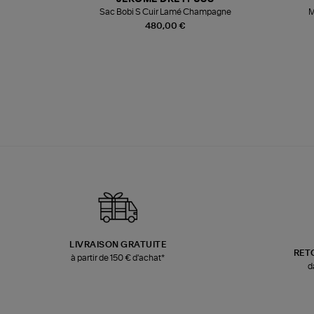
te
Sac Bobi S Cuir Lamé Champagne
M
480,00 €
LIVRAISON GRATUITE
RET
à partir de 150 € d'achat*
d