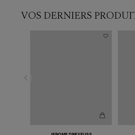
VOS DERNIERS PRODUI
N
JEROME DREYFUSS