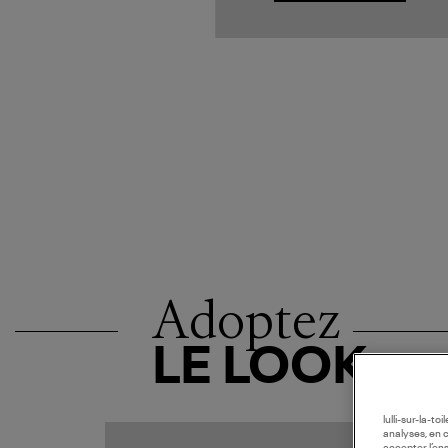
Adoptez
LE LOOK
lulli-sur-la-t
analyses, en 
MADE I
accepter l’en