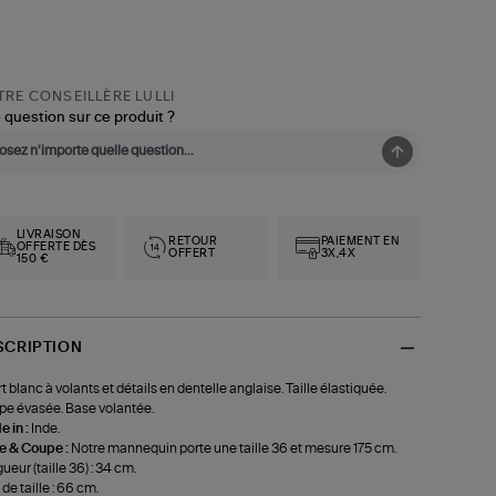
RE CONSEILLÈRE LULLI
 question sur ce produit ?
LIVRAISON
RETOUR
PAIEMENT EN
OFFERTE DÈS
OFFERT
3X,4X
150 €
SCRIPTION
t blanc à volants et détails en dentelle anglaise. Taille élastiquée.
e évasée. Base volantée.
 in :
Inde.
le & Coupe :
Notre mannequin porte une taille 36 et mesure 175 cm.
ueur (taille 36) : 34 cm.
 de taille : 66 cm.