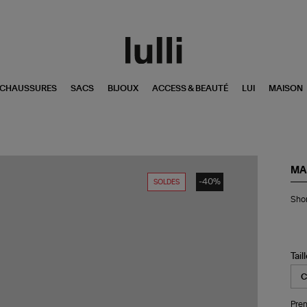
CHAUSSURES
SACS
BIJOUX
ACCESS & BEAUTÉ
LUI
MAISON
MA
-40%
SOLDES
Sho
Shor
Ka
Wh
Tail
Pren