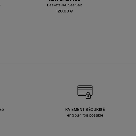
e
Baskets 740 Sea Salt
Veste
120,00 €
3/5
PAIEMENT SÉCURISÉ
en 3 ou 4 fois possible