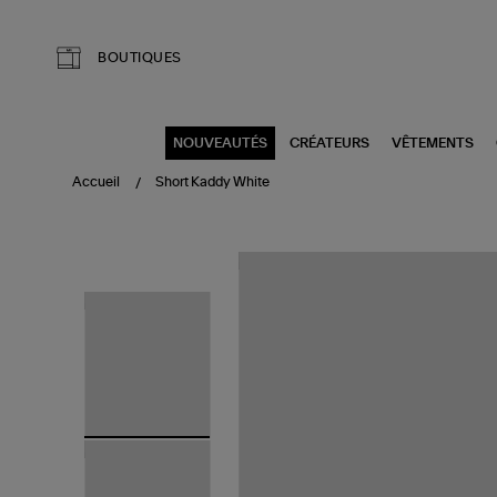
Aller au contenu principal
BOUTIQUES
NOUVEAUTÉS
CRÉATEURS
VÊTEMENTS
Accueil
Short Kaddy White