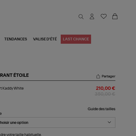
TENDANCES
VALISE D'ÉTÉ
LAST CHANCE
RANT ÉTOILE
Partager
rt
t Kaddy White
210,00 €
ddy
ite
350,00 €
Guide des tailles
le
dre votre taille habituelle.