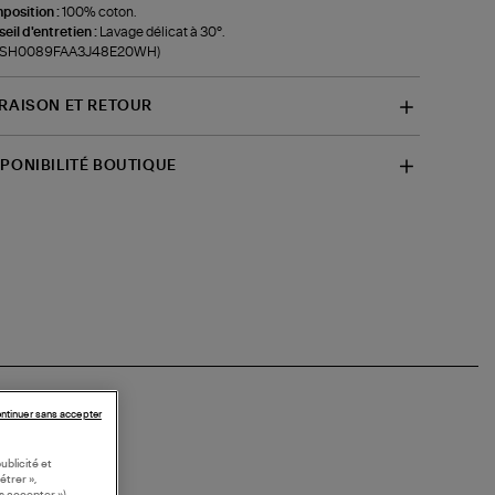
position :
100% coton.
eil d'entretien :
Lavage délicat à 30°.
f-SH0089FAA3J48E20WH)
VRAISON ET RETOUR
SPONIBILITÉ BOUTIQUE
ntinuer sans accepter
ublicité et
étrer »,
s accepter »).