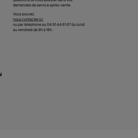
questions ou vous assister dans vos
demandes de service après-vente.
Vous pouvez
nous contacter ici
ou par téléphone au 04 91 44 61 67 du lundi
au vendredi de 9h à 18h.
N