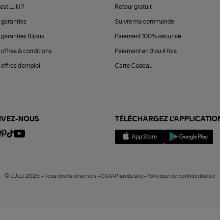
est Lulli ?
Retour gratuit
 garanties
Suivre ma commande
 garanties Bijoux
Paiement 100% sécurisé
 offres & conditions
Paiement en 3 ou 4 fois
offres d'emploi
Carte Cadeau
IVEZ-NOUS
TÉLÉCHARGEZ L'APPLICATIO
© LULLI 2025 - Tous droits réservés -CGV-Plan du site-Politique de confidentialité