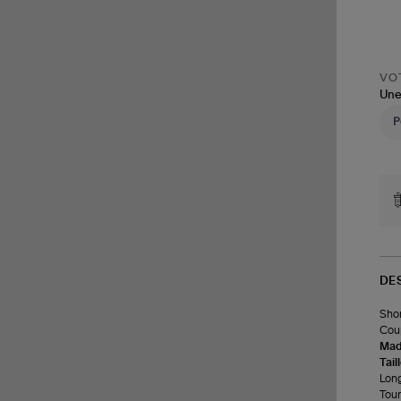
VOT
Une
DE
Shor
Coup
Made
Tail
Long
Tour