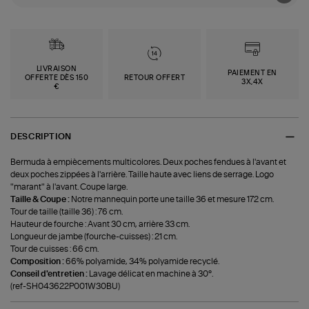
LIVRAISON
PAIEMENT EN
OFFERTE DÈS 150
RETOUR OFFERT
3X,4X
€
DESCRIPTION
Bermuda à empiècements multicolores. Deux poches fendues à l'avant et
deux poches zippées à l'arrière. Taille haute avec liens de serrage. Logo
"marant" à l'avant. Coupe large.
Taille & Coupe :
Notre mannequin porte une taille 36 et mesure 172 cm.
Tour de taille (taille 36) : 76 cm.
Hauteur de fourche : Avant 30 cm, arrière 33 cm.
Longueur de jambe (fourche-cuisses) : 21 cm.
Tour de cuisses : 66 cm.
Composition :
66% polyamide, 34% polyamide recyclé.
Conseil d'entretien :
Lavage délicat en machine à 30°.
(ref-SH043622P001W30BU)