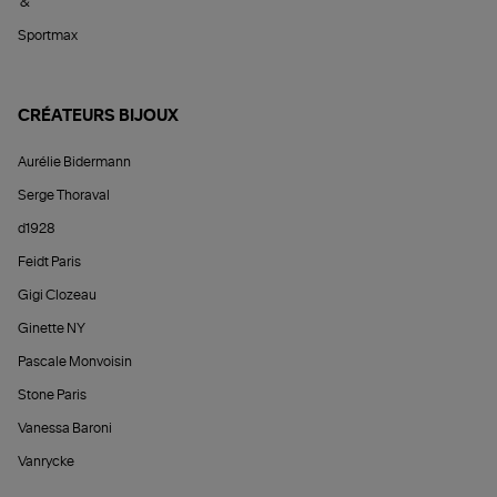
&
Sportmax
CRÉATEURS BIJOUX
Aurélie Bidermann
Serge Thoraval
d1928
Feidt Paris
Gigi Clozeau
Ginette NY
Pascale Monvoisin
Stone Paris
Vanessa Baroni
Vanrycke