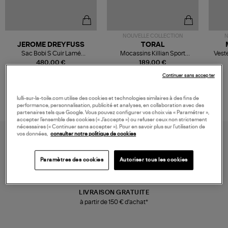
NOUVELLE COLLECTION
N
JEROME DREYFUSS
TORAL
Sac Bobi S Cuir Lamé
Mocassins Killian Sport
Veste
Champagne
Mousse
480,00 €
189,00 €
Continuer sans accepter
lulli-sur-la-toile.com utilise des cookies et technologies similaires à des fins de
performance, personnalisation, publicité et analyses, en collaboration avec des
partenaires tels que Google. Vous pouvez configurer vos choix via « Paramétrer »,
accepter l’ensemble des cookies (« J’accepte ») ou refuser ceux non strictement
nécessaires (« Continuer sans accepter »). Pour en savoir plus sur l’utilisation de
vos données,
consulter notre politique de cookies
Paramètres des cookies
Autoriser tous les cookies
LIVRAISON GRATUITE
à partir de 150 € d'achat*