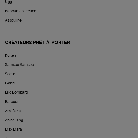
Ugg
Baobab Collection
Assouline
CRÉATEURS PRÊT-À-PORTER
Kujten
Samsoe Samsoe
Soeur
Ganni
Éric Bompard
Barbour
Ami Paris
Anine Bing
Max Mara