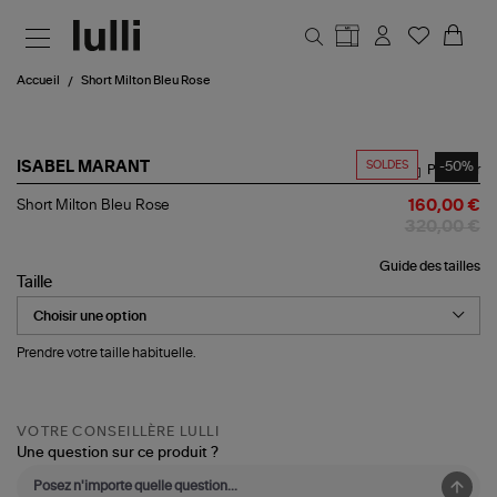
Aller au contenu principal
Accueil
Short Milton Bleu Rose
SOLDES
-50%
ISABEL MARANT
Partager
Short
Short Milton Bleu Rose
160,00 €
Milton
320,00 €
Bleu
Rose
Guide des tailles
Taille
Prendre votre taille habituelle.
VOTRE CONSEILLÈRE LULLI
Une question sur ce produit ?