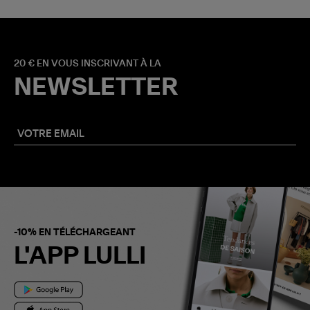
20 € EN VOUS INSCRIVANT À LA
NEWSLETTER
-10% EN TÉLÉCHARGEANT
L'APP LULLI