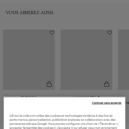
VOUS AIMEREZ AUSSI
BYE BRA
LA NOUVELLE
Soutien-Gorge Adhésif Beige
Soutien-gorge Bandeau
Bra
Continuer sans accepter
Georgia Vanille
29,95 €
60,00 €
lulli-sur-la-toile.com utilise des cookies et technologies similaires à des fins de
performance, personnalisation, publicité et analyses, en collaboration avec des
partenaires tels que Google. Vous pouvez configurer vos choix via « Paramétrer »,
accepter l’ensemble des cookies (« J’accepte ») ou refuser ceux non strictement