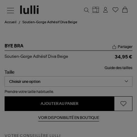
Aller au contenu principal
Accueil
Soutien-Gorge Adhésif Diva Beige
BYE BRA
Partager
Soutien-
Soutien-Gorge Adhésif Diva Beige
34,95 €
Gorge
Adhésif
Guide des tailles
Diva
Taille
Beige
Prendre votre taille habituelle.
AJOUTER AU PANIER
VOIR DISPONIBILITÉ EN BOUTIQUE
VOTRE CONSEILLÈRE LULLI