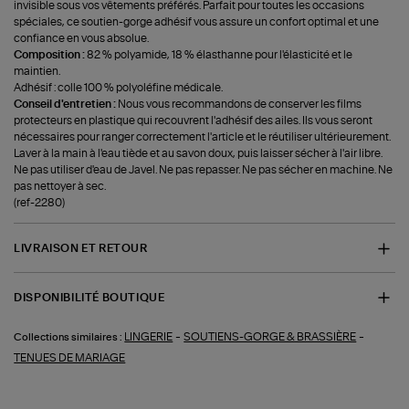
invisible sous vos vêtements préférés. Parfait pour toutes les occasions
spéciales, ce soutien-gorge adhésif vous assure un confort optimal et une
confiance en vous absolue.
Composition :
82 % polyamide, 18 % élasthanne pour l'élasticité et le
maintien.
Adhésif : colle 100 % polyoléfine médicale.
Conseil d'entretien :
Nous vous recommandons de conserver les films
protecteurs en plastique qui recouvrent l'adhésif des ailes. Ils vous seront
nécessaires pour ranger correctement l'article et le réutiliser ultérieurement.
Laver à la main à l'eau tiède et au savon doux, puis laisser sécher à l'air libre.
Ne pas utiliser d'eau de Javel. Ne pas repasser. Ne pas sécher en machine. Ne
pas nettoyer à sec.
(ref-2280)
LIVRAISON ET RETOUR
DISPONIBILITÉ BOUTIQUE
-
-
LINGERIE
SOUTIENS-GORGE & BRASSIÈRE
Collections similaires :
TENUES DE MARIAGE