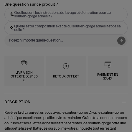
Une question sur ce produit ?
Quelles sont les instructions de lavage et d'entretien pour ce
soutien-gorge adhésif ?
Quelle est la composition exacte du soutien-gorge adhésif et de sa
colle ?
LIVRAISON
PAIEMENT EN
OFFERTE DÈS 150
RETOUR OFFERT
3X,4X
€
DESCRIPTION
Révélez la diva qui est en vous avec le soutien-gorge Diva, le soutien-gorge
adhésif par excellence qui allie style et maintien. Grâce à sa conception sans
coutures et ses ailettes adhésives transparentes, ce soutien-gorge offre une
silhouette lisse et flatteuse qui sublime votre silhouette tout en restant