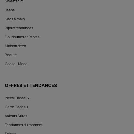
Sweatshirt
Jeans
Sacs à main
Bijoux tendances
Doudounes et Parkas
Maison déco
Beauté
Conseil Mode
OFFRES ET TENDANCES
Idées Cadeaux
Carte Cadeau
Valeurs Sûres
Tendances du moment
Soldes