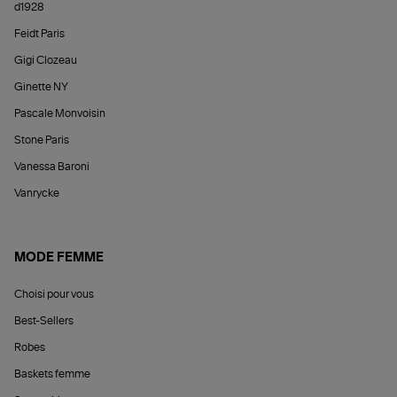
d1928
Feidt Paris
Gigi Clozeau
Ginette NY
Pascale Monvoisin
Stone Paris
Vanessa Baroni
Vanrycke
MODE FEMME
Choisi pour vous
Best-Sellers
Robes
Baskets femme