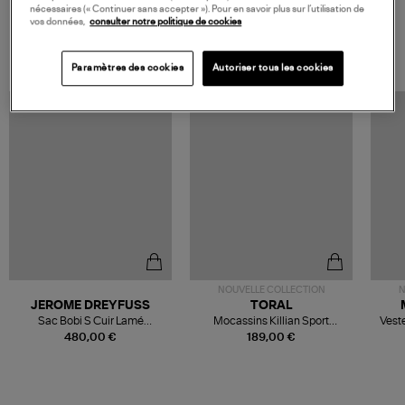
nécessaires (« Continuer sans accepter »). Pour en savoir plus sur l’utilisation de
vos données,
consulter notre politique de cookies
VOS DERNIERS PRODUITS VUS
Paramètres des cookies
Autoriser tous les cookies
NOUVELLE COLLECTION
N
JEROME DREYFUSS
TORAL
Sac Bobi S Cuir Lamé
Mocassins Killian Sport
Veste
Champagne
Mousse
480,00 €
189,00 €