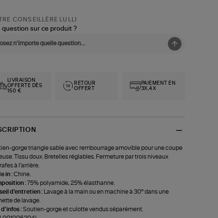
RE CONSEILLÈRE LULLI
 question sur ce produit ?
LIVRAISON
RETOUR
PAIEMENT EN
OFFERTE DÈS
OFFERT
3X,4X
150 €
SCRIPTION
ien-gorge triangle sable avec rembourrage amovible pour une coupe
teuse. Tissu doux. Bretelles réglables. Fermeture par trois niveaux
afes à l'arrière.
 in :
Chine.
position :
75% polyamide, 25% élasthanne.
eil d'entretien :
Lavage à la main ou en machine à 30° dans une
ette de lavage.
 d'infos :
Soutien-gorge et culotte vendus séparément.
f-L001006204)