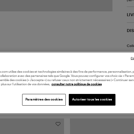
LI
DI
Coll
Co
oile.com utilise des cookies et technologies similaires à des fins de performance, personnalisation, p
collaboration avec des partenaires tels que Google. Vous pouvez configurer vos choix via « Param
semble des cookies (« J’accepte ») ou refuser ceux non strictement nécessaires (« Continuer san
 plus sur l’utilisation de vos données,
consulter notre politique de cookies
TS VUS
Paramètres des cookies
Autoriser tous les cookies