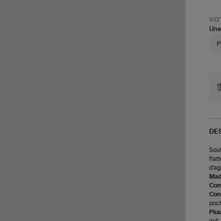
VOT
Une
DE
Sout
flat
d'agr
Made
Com
Cons
poch
Plus
(re