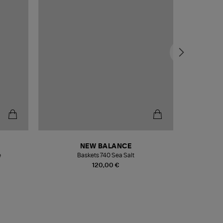
NEW BALANCE
e
Baskets 740 Sea Salt
Veste
120,00 €