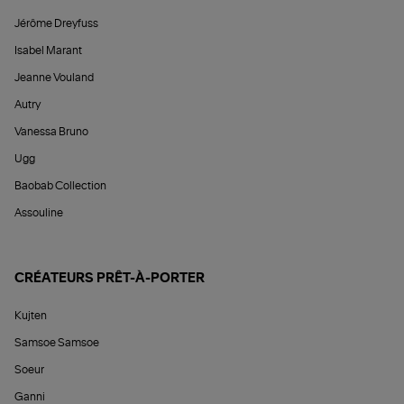
Jérôme Dreyfuss
Isabel Marant
Jeanne Vouland
Autry
Vanessa Bruno
Ugg
Baobab Collection
Assouline
CRÉATEURS PRÊT-À-PORTER
Kujten
Samsoe Samsoe
Soeur
Ganni