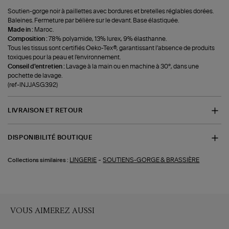
Soutien-gorge noir à paillettes avec bordures et bretelles réglables dorées.
Baleines. Fermeture par bélière sur le devant. Base élastiquée.
Made in :
Maroc.
Composition :
78% polyamide, 13% lurex, 9% élasthanne.
Tous les tissus sont certifiés Oeko-Tex®, garantissant l'absence de produits
toxiques pour la peau et l'environnement.
Conseil d'entretien :
Lavage à la main ou en machine à 30°, dans une
pochette de lavage.
(ref-INJJASG392)
LIVRAISON ET RETOUR
DISPONIBILITÉ BOUTIQUE
-
LINGERIE
SOUTIENS-GORGE & BRASSIÈRE
Collections similaires :
VOUS AIMEREZ AUSSI