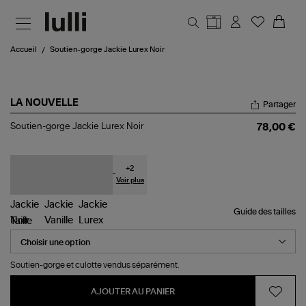
Aller au contenu principal
Accueil
Soutien-gorge Jackie Lurex Noir
LA NOUVELLE
Partager
Soutien-
Soutien-gorge Jackie Lurex Noir
78,00 €
gorge
Jackie
Lurex
Noir
+
2
Voir plus
Guide des tailles
Taille
Soutien-gorge et culotte vendus séparément.
AJOUTER AU PANIER