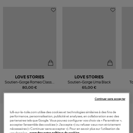
LOVE STORIES
LOVE STORIES
Soutien-Gorge Romeo Classic
Soutien-Gorge Uma Black
To
Zebra
80,00 €
65,00 €
Continuer sans accepter
lulli-sur-la-toile.com utilise des cookies et technologies similaires à des fins de
performance, personnalisation, publicité et analyses, en collaboration avec des
VOS DERNIERS PRODUITS VUS
partenaires tels que Google. Vous pouvez configurer vos choix via « Paramétrer »,
accepter l’ensemble des cookies (« J’accepte ») ou refuser ceux non strictement
nécessaires (« Continuer sans accepter »). Pour en savoir plus sur l’utilisation de