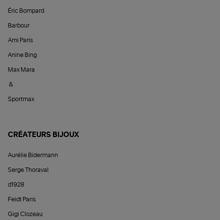
Éric Bompard
Barbour
Ami Paris
Anine Bing
Max Mara
&
Sportmax
CRÉATEURS BIJOUX
Aurélie Bidermann
Serge Thoraval
d1928
Feidt Paris
Gigi Clozeau