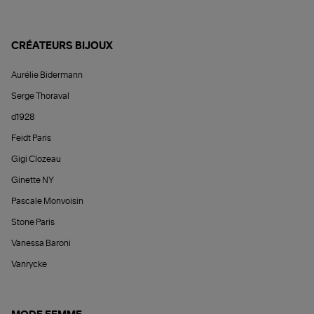
CRÉATEURS BIJOUX
Aurélie Bidermann
Serge Thoraval
d1928
Feidt Paris
Gigi Clozeau
Ginette NY
Pascale Monvoisin
Stone Paris
Vanessa Baroni
Vanrycke