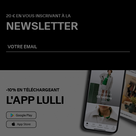
20 € EN VOUS INSCRIVANT À LA
NEWSLETTER
-10% EN TÉLÉCHARGEANT
L'APP LULLI