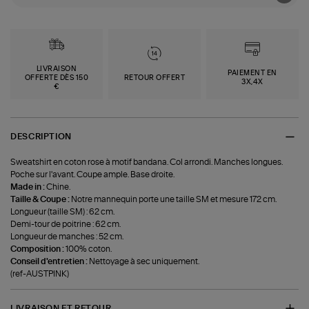
LIVRAISON
PAIEMENT EN
OFFERTE DÈS 150
RETOUR OFFERT
3X,4X
€
DESCRIPTION
Sweatshirt en coton rose à motif bandana. Col arrondi. Manches longues.
Poche sur l'avant. Coupe ample. Base droite.
Made in :
Chine.
Taille & Coupe :
Notre mannequin porte une taille SM et mesure 172 cm.
Longueur (taille SM) : 62 cm.
Demi-tour de poitrine : 62 cm.
Longueur de manches : 52 cm.
Composition :
100% coton.
Conseil d'entretien :
Nettoyage à sec uniquement.
(ref-AUSTPINK)
LIVRAISON ET RETOUR