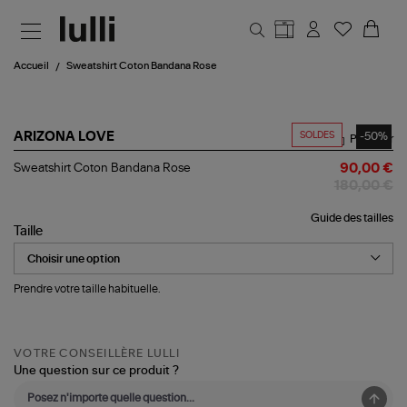
Aller au contenu principal
Accueil
Sweatshirt Coton Bandana Rose
SOLDES
-50%
ARIZONA LOVE
Partager
Sweatshirt
Sweatshirt Coton Bandana Rose
90,00 €
Coton
180,00 €
Bandana
Rose
Guide des tailles
Taille
Prendre votre taille habituelle.
VOTRE CONSEILLÈRE LULLI
Une question sur ce produit ?