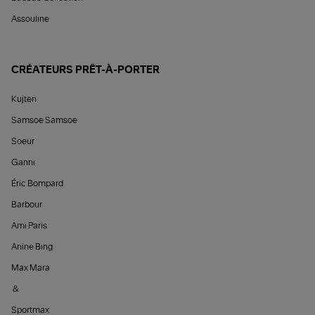
Assouline
CRÉATEURS PRÊT-À-PORTER
Kujten
Samsoe Samsoe
Soeur
Ganni
Éric Bompard
Barbour
Ami Paris
Anine Bing
Max Mara
&
Sportmax