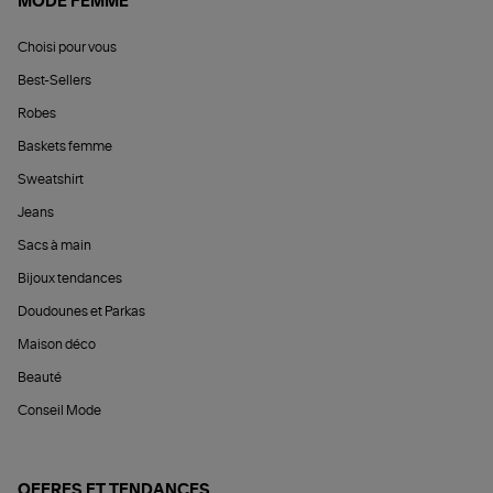
MODE FEMME
Choisi pour vous
Best-Sellers
Robes
Baskets femme
Sweatshirt
Jeans
Sacs à main
Bijoux tendances
Doudounes et Parkas
Maison déco
Beauté
Conseil Mode
OFFRES ET TENDANCES