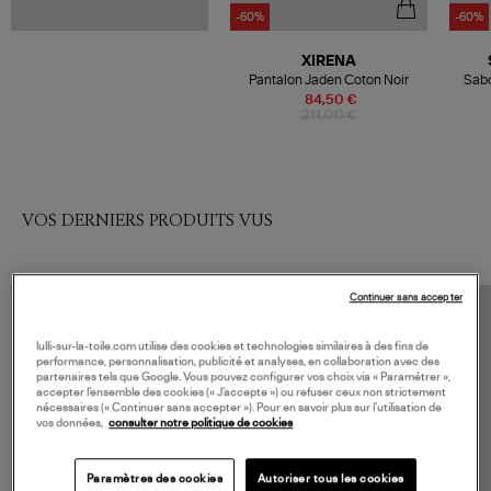
-60%
-60%
XIRENA
Pantalon Jaden Coton Noir
Sabo
84,50 €
211,00 €
VOS DERNIERS PRODUITS VUS
Continuer sans accepter
lulli-sur-la-toile.com utilise des cookies et technologies similaires à des fins de
performance, personnalisation, publicité et analyses, en collaboration avec des
partenaires tels que Google. Vous pouvez configurer vos choix via « Paramétrer »,
accepter l’ensemble des cookies (« J’accepte ») ou refuser ceux non strictement
nécessaires (« Continuer sans accepter »). Pour en savoir plus sur l’utilisation de
vos données,
consulter notre politique de cookies
Paramètres des cookies
Autoriser tous les cookies