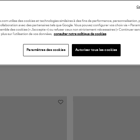
DI
Co
Coll
oile.com utilise des cookies et technologies similaires à des fins de performance, personnalisation, p
collaboration avec des partenaires tels que Google. Vous pouvez configurer vos choix via « Param
semble des cookies (« J’accepte ») ou refuser ceux non strictement nécessaires (« Continuer san
 plus sur l’utilisation de vos données,
consulter notre politique de cookies
Paramètres des cookies
Autoriser tous les cookies