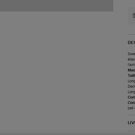
DE
Swea
élas
l'arr
Made
Tail
Long
Demi
Long
Com
Cons
(ref
LI