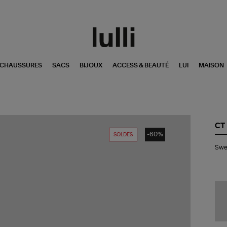
CHAUSSURES
SACS
BIJOUX
ACCESS & BEAUTÉ
LUI
MAISON
CT
-60%
SOLDES
Swe
Swea
Co
Bla