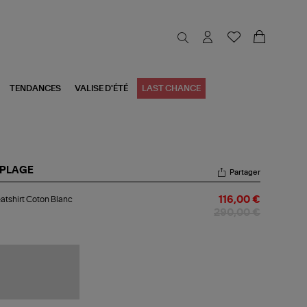
TENDANCES
VALISE D'ÉTÉ
LAST CHANCE
 PLAGE
Partager
atshirt
tshirt Coton Blanc
116,00 €
ton
nc
290,00 €