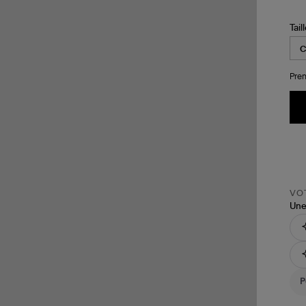
Tail
Pren
VOT
Une