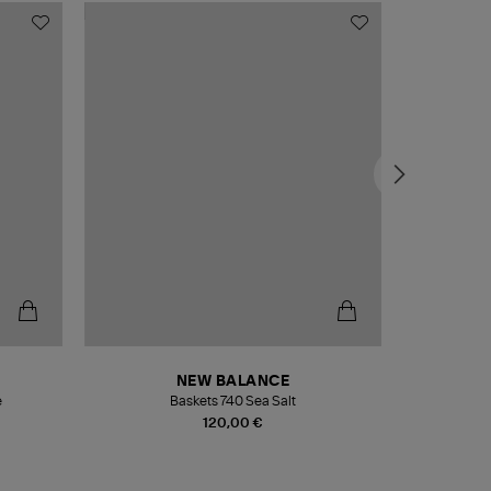
NEW BALANCE
e
Baskets 740 Sea Salt
Veste
120,00 €