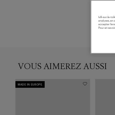
lulli-sur-la-t
analyses, en 
accepter l’en
Pour en savoir
VOUS AIMEREZ AUSSI
MADE IN EUROPE