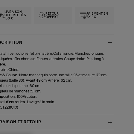
LIVRAISON
RETOUR
PAIEMENT EN
OFFERTE DÈS
OFFERT
3X,4X
150 €
SCRIPTION
tshirt en coton effet bi-matière. Col arrondie. Manches longues
tiquées effet chemise. Fentes latérales. Coupe droite. Plus long à
ière.
 in :
Chine.
le & Coupe :
Notre mannequin porte une taille 36 et mesure 172 cm.
ueur (taille 36) : Avant 49 cm. Arrière : 62 cm.
-tour de poitrine : 60 cm.
ueur de manches : 51 cm.
position :
100% coton.
eil d'entretien :
Lavage à la main.
-CT2211010)
VRAISON ET RETOUR