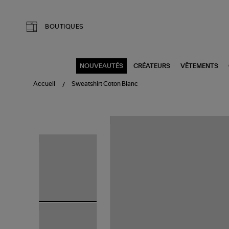
Aller au contenu principal
BOUTIQUES
NOUVEAUTÉS
CRÉATEURS
VÊTEMENTS
Accueil
Sweatshirt Coton Blanc