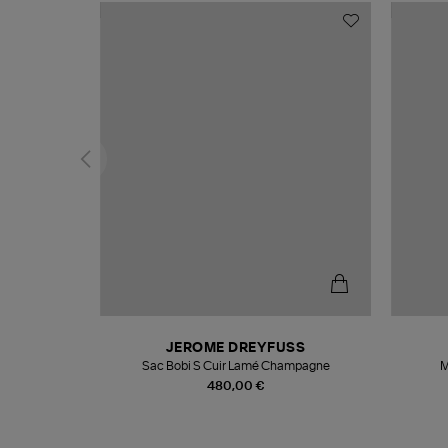
N
JEROME DREYFUSS
te
Sac Bobi S Cuir Lamé Champagne
M
480,00 €